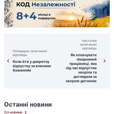
Наступне
запитання/
відповідь
Попереднє запитання/
Як оплачувати
відповідь
лікарняний
Коли йти у декретну
працівниці, яка
відпустку за власним
під час відпустки
бажанням
хворіла та
доглядала за
хворою дитиною
Останні новини
Усі новини