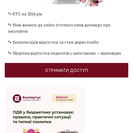
🐾 ЄТС на 2026 рік
🐾 Нові вимоги до зміни істотних умов договору про
закупівлю
🐾 Компенсація відпустки за стаж держслужби
🐾 Щорічна відпустка педагогів у запитаннях — відповідях
ОТРИМАТИ ДОСТУП