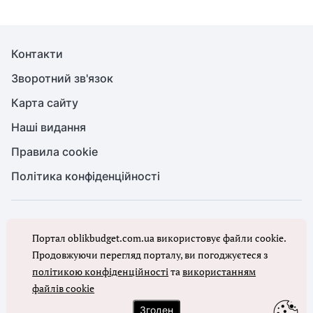
Контакти
Зворотний зв'язок
Карта сайту
Наші видання
Правила cookie
Політика конфіденційності
© Бухгалтерія для бюджету та ОМС, 2026. Усі права захищено
Портал oblikbudget.com.ua використовує файли cookie.
Повне або часткове копіювання будь-яких матеріалів порталу,
цитування, публікація їх анотованих оглядів допускаються лише з
Продовжуючи перегляд порталу, ви погоджуєтеся з
письмового дозволу редакції порталу
політикою конфіденційності
та
використанням
файлів cookie
Ми в соцмережах
Згоден