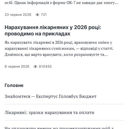
осіб. Однак інформація з форми ОК-7 не завжди дає змогу
обчислити виплати. Експерт пояснить, коли підходить
довідка ОК-7, а коли не обійтися без довідки з основного
23 червня 2026
721
місця роботи
Нарахування лікарняних у 2026 році:
проводимо на прикладах
Як нарахувати лікарняні в 2026 році, враховуючи зміни у
нарахуванні лікарняних сумісникам, — відповіді у статті.
Дивімося, що варто врахувати, коли розраховуєте та
виплачуєте лікарняні. Підкажемо граничні суми для
лікарняних, як бути з оподаткуванням та звітністю.
8 червня 2026
810455
Підкріпимо алгоритми практичними прикладами. Лікарняні
2026 зі змінами — повний огляд для вас
Головне
Знайомтеся — Експертус Головбух Бюджет
Лікарняні: зразки нарахування та оплати
Чи сплачувати внесок на працевлаштування осіб з