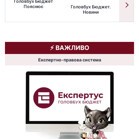
Головбух Бюджет
Пояснює
Головбух Бюджет.
Спільн
Новини
бюдже
⚡️ ВАЖЛИВО
Експертно-правова система