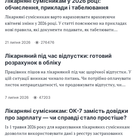
Лікарняні сумісникам у 2026 році:
обчислення, приклади і табелювання
Лікарняні сумісникам варто нараховувати враховуючи
квітневі зміни у 2026 році. У статті пояснюємо на прикладах
нові правила, які документи подавати, як табелювати
відсутність та як правильно обчислити лікарняні за
сумісництвом
21 липня 2026
276476
Лікарняний під час відпустки: готовий
розрахунок в обліку
Працівник пішов на лікарняний під час щорічної відпустки. У
цій ситуації виникає чимало питань. Чи потрібно оплачувати
листок непрацездатності, чи продовжувати відпустку, чи
переносити її на інший строк. Потрібно робити перерахунок
оплати відпустки через лікарняний чи ні. Розгляньмо
7 липня 2026
47203
відповіді на ці питання по черзі
Лікарняні сумісникам: ОК-7 замість довідки
про зарплату — чи справді стало простіше?
Із 1 травня 2026 року для нарахування лікарняних сумісникам
дозволили використовувати дані з реєстру застрахованих