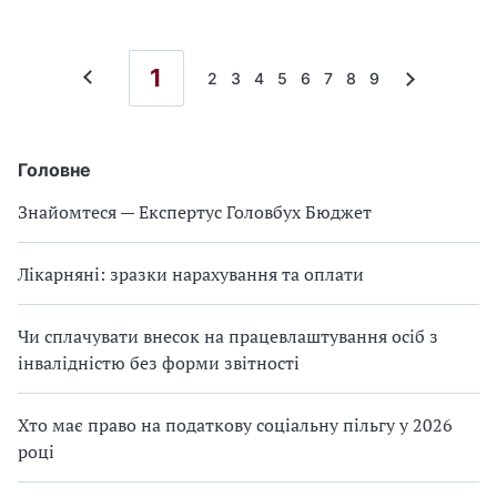
1
2
3
4
5
6
7
8
9
Головне
Знайомтеся — Експертус Головбух Бюджет
Лікарняні: зразки нарахування та оплати
Чи сплачувати внесок на працевлаштування осіб з
інвалідністю без форми звітності
Хто має право на податкову соціальну пільгу у 2026
році