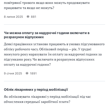
повітряної тривоги якщо вони можуть продовжувати
працювати та якщо не можуть?
8 липня 2025
881
Чи можна оплату за надурочні години включати в
розрахунок відпускних
Деякі працівники установи працюють в умовах підсумованого
обліку робочого часу. Обліковий період — рік. У грудні
минулого року нарахували їм оплату за надурочні години за
підсумками року. Чи включати в розрахунок відпускних
оплату за надурочні години?
9 січня 2025
1891
Облік лікарняних у період мобілізації
Як обліковувати лікарняні у період мобілізації під час
обчислення середньої заробітної плати?