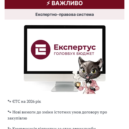
⚡️ ВАЖЛИВО
Експертно-правова система
🐾 ЄТС на 2026 рік
🐾 Нові вимоги до зміни істотних умов договору про
закупівлю
🐾 Компенсація відпустки за стаж держслужби