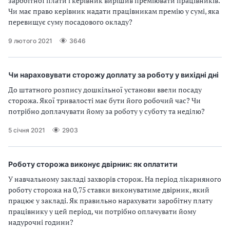
заробітної плати і керівник вирішив преміювати працівників.
Чи має право керівник надати працівникам премію у сумі, яка
перевищує суму посадового окладу?
9 лютого 2021
3646
Чи нараховувати сторожу доплату за роботу у вихідні дні
До штатного розпису дошкільної установи ввели посаду
сторожа. Якої тривалості має бути його робочий час? Чи
потрібно доплачувати йому за роботу у суботу та неділю?
5 січня 2021
2903
Роботу сторожа виконує двірник: як оплатити
У навчальному закладі захворів сторож. На період лікарняного
роботу сторожа на 0,75 ставки виконуватиме двірник, який
працює у закладі. Як правильно нарахувати заробітну плату
працівнику у цей період, чи потрібно оплачувати йому
надурочні години?