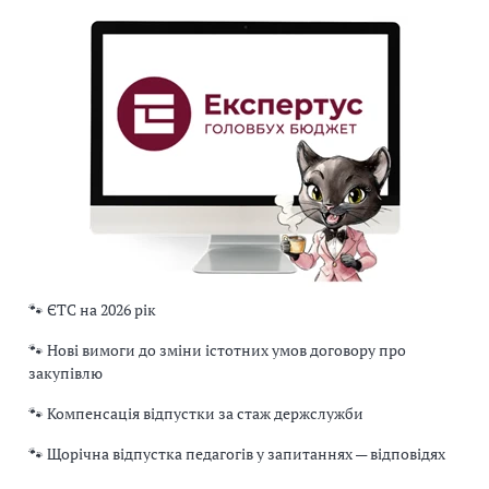
🐾 ЄТС на 2026 рік
🐾 Нові вимоги до зміни істотних умов договору про
закупівлю
🐾 Компенсація відпустки за стаж держслужби
🐾 Щорічна відпустка педагогів у запитаннях — відповідях