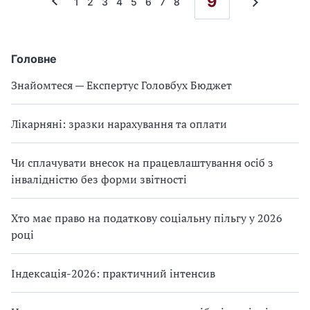
9
1
2
3
4
5
6
7
8
Головне
Знайомтеся — Експертус Головбух Бюджет
Лікарняні: зразки нарахування та оплати
Чи сплачувати внесок на працевлаштування осіб з
інвалідністю без форми звітності
Хто має право на податкову соціальну пільгу у 2026
році
Індексація-2026: практичний інтенсив