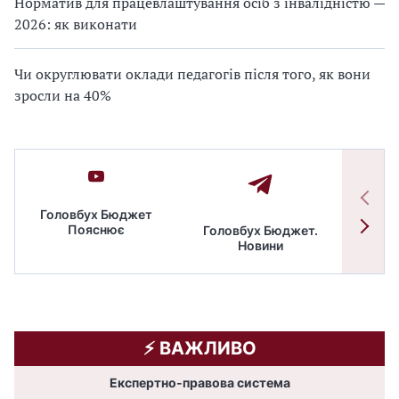
Норматив для працевлаштування осіб з інвалідністю —
2026: як виконати
Чи округлювати оклади педагогів після того, як вони
зросли на 40%
Головбух Бюджет
Пояснює
Головбух Бюджет.
Спільн
Новини
бюдже
⚡️ ВАЖЛИВО
Експертно-правова система