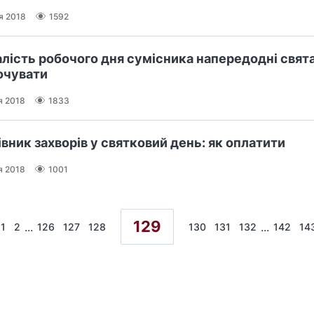
я 2018
1592
лість робочого дня сумісника напередодні свята
очувати
я 2018
1833
вник захворів у святковий день: як оплатити
я 2018
1001
129
...
...
1
2
126
127
128
130
131
132
142
14