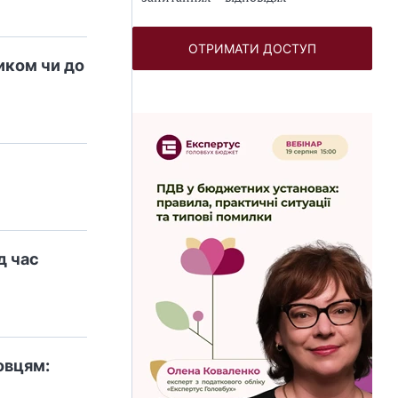
ОТРИМАТИ ДОСТУП
иком чи до
д час
овцям: