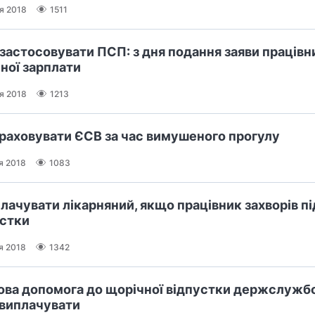
ня 2018
1511
застосовувати ПСП: з дня подання заяви працівн
ної зарплати
ня 2018
1213
раховувати ЄСВ за час вимушеного прогулу
я 2018
1083
лачувати лікарняний, якщо працівник захворів пі
устки
я 2018
1342
ова допомога до щорічної відпустки держслужб
 виплачувати