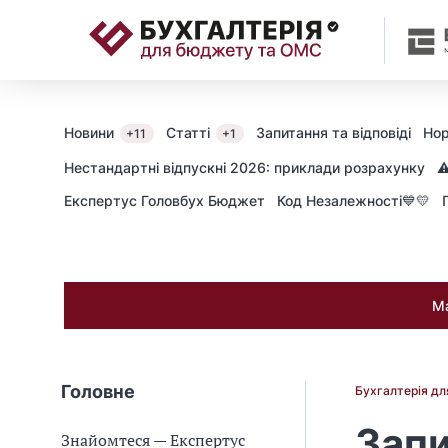
📝
Новини
Статті
Запитання та відповіді
Нор
+11
+1
Нестандартні відпускні 2026: приклади розрахунку
⚠
Експертус Головбух Бюджет
Код Незалежності💙💛
Ма
Головне
Бухгалтерія д
Запи
Знайомтеся — Експертус