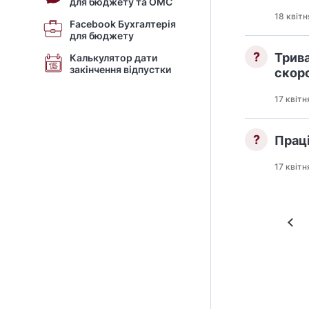
для бюджету та ОМС
18 квітн
Facebook Бухгалтерія
для бюджету
?
Трива
Калькулятор дати
закінчення відпустки
скор
17 квітн
?
Праці
17 квітн