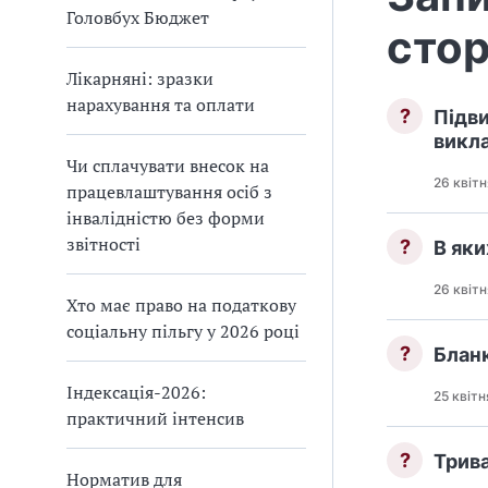
Головбух Бюджет
стор
Лікарняні: зразки
нарахування та оплати
?
Підв
викл
Чи сплачувати внесок на
26 квіт
працевлаштування осіб з
інвалідністю без форми
звітності
?
В яки
26 квіт
Хто має право на податкову
соціальну пільгу у 2026 році
?
Бланк
Індексація-2026:
25 квітн
практичний інтенсив
?
Трива
Норматив для