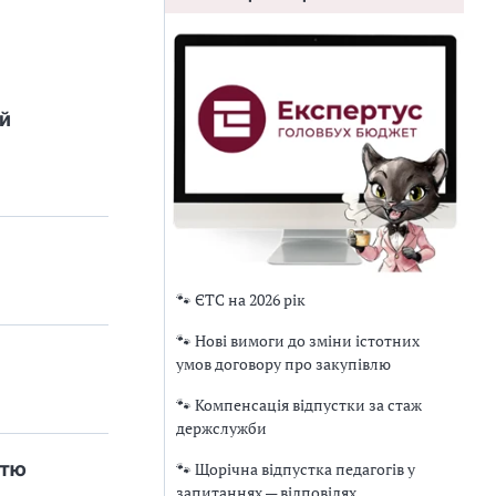
й
🐾 ЄТС на 2026 рік
🐾 Нові вимоги до зміни істотних
умов договору про закупівлю
🐾 Компенсація відпустки за стаж
держслужби
стю
🐾 Щорічна відпустка педагогів у
запитаннях — відповідях