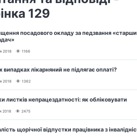
інка 129
ищення посадового окладу за педзвання «старши
адач»
ня 2018
1166
х випадках лікарняний не підлягає оплаті?
ня 2018
1362
и листків непрацездатності: як обліковувати
я 2018
2475
лість щорічної відпустки працівника з інвалідні