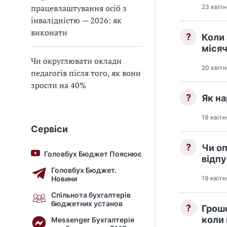
працевлаштування осіб з
23 квіт
інвалідністю — 2026: як
виконати
?
Коли 
місяч
Чи округлювати оклади
20 квіт
педагогів після того, як вони
зросли на 40%
?
Як на
19 квітн
Сервіси
?
Чи оп
Головбух Бюджет Пояснює
відп
Головбух Бюджет.
Новини
19 квітн
Спільнота бухгалтерів
бюджетних установ
?
Грош
коли
Messenger Бухгалтерія