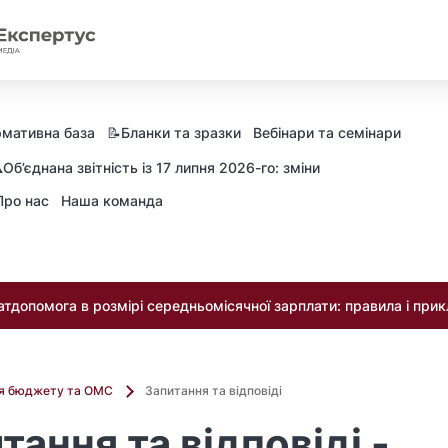
мативна база
📝Бланки та зразки
Вебінари та семінари
️Об’єднана звітність із 17 липня 2026-го: зміни
Про нас
Наша команда
тдопомога в розмірі середньомісячної зарплати: правила і при
ля бюджету та ОМС
Запитання та відповіді
тання та відповіді -