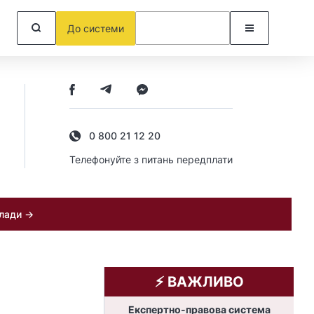
До системи
0 800 21 12 20
Телефонуйте з питань передплати
клади →
⚡️ ВАЖЛИВО
Експертно-правова система