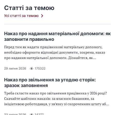
Статті за темою
Усі статті за темою
Наказ про надання матеріальної допомоги: як
заповнити правильно
Перед тим як надати працівникові матеріальну допомогу,
необхідно оформити відповідні документи, зокрема, наказ
про надання матеріальної допомоги. Дізнайтеся, як
правильно заповнити наказ про надання матеріальної
допомоги: на оздоровлення, у зв’язку з сімейними
29 липня 2026
175322
обставинами, на лікування, на оздоровлення дітей, на
поховання
Наказ про звільнення за угодою сторін:
зразок заповнення
Треба скласти наказ про звільнення працівника у 2026 році?
Скачайте шаблони наказів: за власним бажанням, за
ініціативою роботодавця, у зв’язку зі скороченням штату або
прогулами.
23 липня 2026
14277