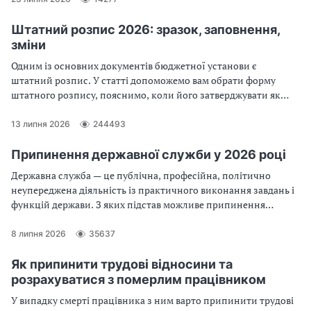
Штатний розпис 2026: зразок, заповнення,
зміни
Одним із основних документів бюджетної установи є
штатний розпис. У статті допоможемо вам обрати форму
штатного розпису, пояснимо, коли його затверджувати як
його заповнити без помилок
13 липня 2026
244493
Припинення державної служби у 2026 році
Державна служба — це публічна, професійна, політично
неупереджена діяльність із практичного виконання завдань і
функцій держави. З яких підстав можливе припинення
державної служби? Який порядок припинення державної
служби? З’ясуймо разом!
8 липня 2026
35637
Як припинити трудові відносини та
розрахуватися з померлим працівником
У випадку смерті працівника з ним варто припинити трудові