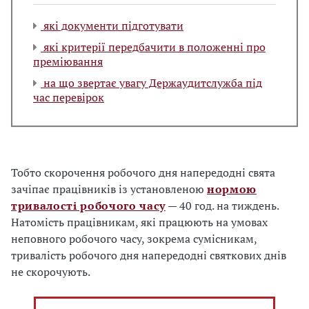
які документи підготувати
які критерії передбачити в положенні про
преміювання
на що звертає увагу Держаудитслужба під
час перевірок
Тобто скорочення робочого дня напередодні свята
зачіпає працівників із установленою
нормою
тривалості робочого часу
— 40 год. на тиждень.
Натомість працівникам, які працюють на умовах
неповного робочого часу, зокрема сумісникам,
тривалість робочого дня напередодні святкових днів
не скорочують.