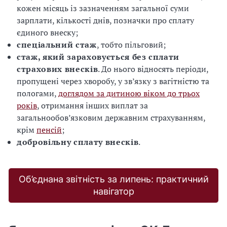
кожен місяць із зазначенням загальної суми
зарплати, кількості днів, позначки про сплату
єдиного внеску;
спеціальний стаж
, тобто пільговий;
стаж, який зараховується без сплати
страхових внесків
. До нього відносять періоди,
пропущені через хворобу, у зв’язку з вагітністю та
пологами,
доглядом за дитиною віком до трьох
років
, отримання інших виплат за
загальнообов’язковим державним страхуванням,
крім
пенсій
;
добровільну сплату внесків
.
Об’єднана звітність за липень: практичний
навігатор