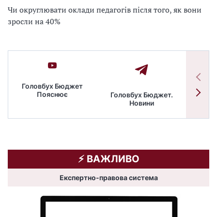
Чи округлювати оклади педагогів після того, як вони
зросли на 40%
Головбух Бюджет
Пояснює
Головбух Бюджет.
Спільн
Новини
бюдже
⚡️ ВАЖЛИВО
Експертно-правова система