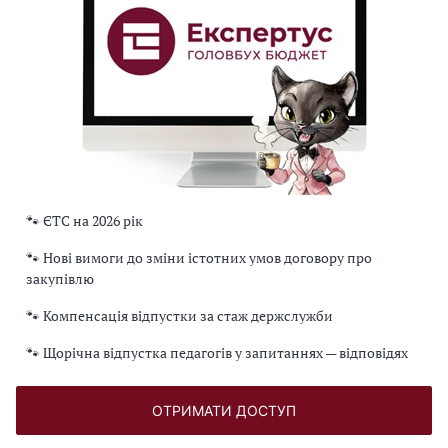
🐾 ЄТС на 2026 рік
🐾 Нові вимоги до зміни істотних умов договору про
закупівлю
🐾 Компенсація відпустки за стаж держслужби
🐾 Щорічна відпустка педагогів у запитаннях — відповідях
ОТРИМАТИ ДОСТУП