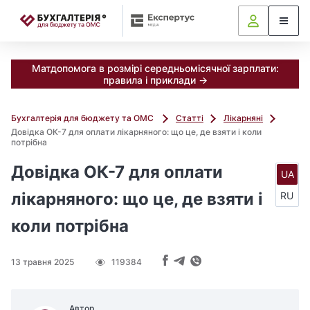
📝
Матдопомога в розмірі середньомісячної зарплати:
правила і приклади →
Бухгалтерія для бюджету та ОМС
Статті
Лікарняні
Довідка ОК-7 для оплати лікарняного: що це, де взяти і коли
потрібна
Довідка ОК-7 для оплати
UA
лікарняного: що це, де взяти і
RU
коли потрібна
13 травня 2025
119384
Автор