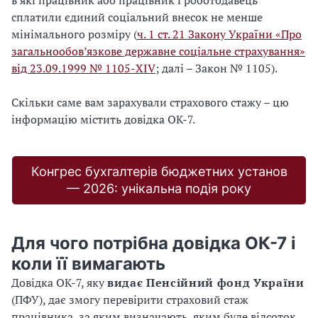
в які працівник або працівник і роботодавець
сплатили єдиний соціальний внесок не менше
мінімального розміру (
ч. 1 ст. 21 Закону України «Про
загальнообов’язкове державне соціальне страхування»
від 23.09.1999 № 1105-XIV
; далі – Закон № 1105).
Скільки саме вам зарахували страхового стажу – цю
інформацію містить довідка ОК-7.
Конгрес бухгалтерів бюджетних установ
— 2026: унікальна подія року
Для чого потрібна довідка ОК-7 і
коли її вимагають
Довідка ОК-7, яку
видає Пенсійний фонд України
(ПФУ), дає змогу перевірити страховий стаж
працівника, за яким визначають, яким буде відсоток