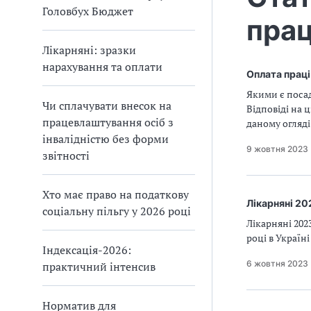
Головбух Бюджет
прац
Лікарняні: зразки
нарахування та оплати
Оплата праці
Якими є посад
Чи сплачувати внесок на
Відповіді на 
працевлаштування осіб з
даному огляді
інвалідністю без форми
9 жовтня 2023
звітності
Хто має право на податкову
Лікарняні 20
соціальну пільгу у 2026 році
Лікарняні 202
році в Україн
Індексація-2026:
6 жовтня 2023
практичний інтенсив
Норматив для