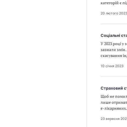
категорій є п
20 лютого 202
Соціальні ст
У 2023 році у
зазнали змін.
скасування ін
10 січня 2023
Страховий с
Щоб не помили
лише отримати
е‑лікарняних.
23 вересня 202