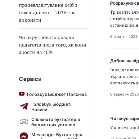
Розрахунок в
працевлаштування осіб з
інвалідністю — 2026: як
Тримайте алг
потрібно врах
виконати
останніх змін
Чи округлювати оклади
6 жовтня 2023
педагогів після того, як вони
зросли на 40%
Добові на ві
Іноді для вик
Україні або з
Сервіси
виплачують до
Головбух Бюджет Пояснює
6 вересня 2023
Головбух Бюджет.
Новини
Чи існує зар
Спільнота бухгалтерів
бюджетних установ
У консультаці
Messenger Бухгалтерія
12 липня 2023