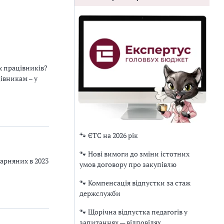
х працівників?
івникам – у
🐾 ЄТС на 2026 рік
🐾 Нові вимоги до зміни істотних
арняних в 2023
умов договору про закупівлю
🐾 Компенсація відпустки за стаж
держслужби
🐾 Щорічна відпустка педагогів у
запитаннях — відповідях