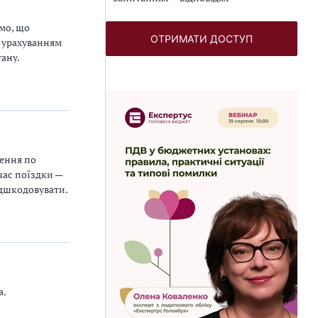
мо, що
ОТРИМАТИ ДОСТУП
з урахуванням
тану.
ження по
час поїздки —
відшкодовувати.
а.