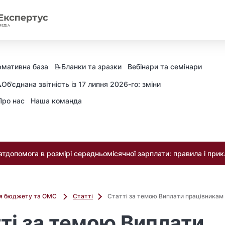
мативна база
📝Бланки та зразки
Вебінари та семінари
️Об’єднана звітність із 17 липня 2026-го: зміни
Про нас
Наша команда
тдопомога в розмірі середньомісячної зарплати: правила і при
ля бюджету та ОМС
Статті
Статті за темою Виплати працівникам 
ті за темою Виплати