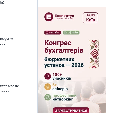
ів?
німум не
них,
лтер має не
оплати