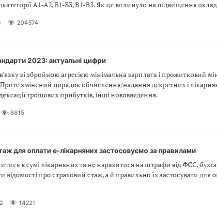
ідкатегорії А1-А2, Б1-Б3, В1-В3. Як це вплинуло на підвищення оклад
3
204574
андарти 2023: актуальні цифри
 зв’язку зі збройною агресією мінімальна зарплата і прожитковий мі
 Проте змінений порядок обчислення/надання декретних і лікарня
дексації грошових прибутків, інші нововведення.
8615
таж для оплати е‑лікарняних застосовуємо за правилами
тися в сумі лікарняних та не наразитися на штрафи від ФСС, бухга
 відомості про страховий стаж, а й правильно їх застосувати для 
2
14221