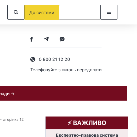
До системи
0 800 21 12 20
Телефонуйте з питань передплати
клади →
- сторінка 12
⚡️ ВАЖЛИВО
Експертно-правова система