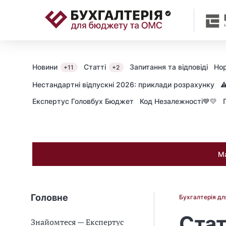
📝
Новини
Статті
Запитання та відповіді
Нор
+11
+2
Нестандартні відпускні 2026: приклади розрахунку
⚠
Експертус Головбух Бюджет
Код Незалежності💙💛
Ма
Головне
Бухгалтерія д
Стат
Знайомтеся — Експертус