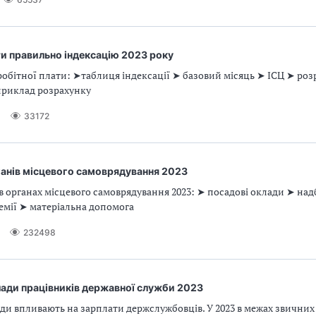
и правильно індексацію 2023 року
робітної плати: ➤таблиця індексації ➤ базовий місяць ➤ ІСЦ ➤ ро
 приклад розрахунку
3
33172
ганів місцевого самоврядування 2023
в органах місцевого самоврядування 2023: ➤ посадові оклади ➤ на
емії ➤ матеріальна допомога
232498
лади працівників державної служби 2023
ди впливають на зарплати держслужбовців. У 2023 в межах звичних