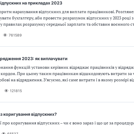
ідпускних на прикладах 2023
оритм нарахування відпускних для виплати працівникові. Розгляне
увати бухгалтеру, аби провести розрахунок відпускних у 2023 році 
 у правилах розрахунку середньої зарплати та обставин воєнного с
761589
дрядження 2023: як виплачувати
онання функцій установи керівник відряджає працівників у відряд
а кордон. При цьому таким працівникам відшкодовують витрати за 
бові на відрядження. З’ясуємо, які саме витрати і в якому розмірі 
121815
аз коригування відпускних?
ї про коригування відпускних – чи є воно зараз і що це за процедур
65537