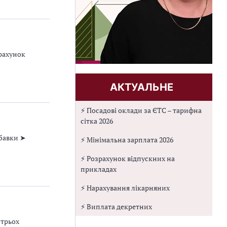
зрахунок
АКТУАЛЬНЕ
⚡ Посадові оклади за ЄТС – тарифна
сітка 2026
дбавки ➤
⚡ Мінімальна зарплата 2026
⚡ Розрахунок відпускних на
прикладах
⚡ Нарахування лікарняних
⚡ Виплата декретних
 трьох