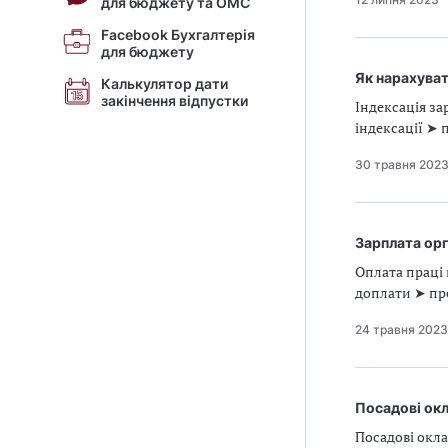
для бюджету та ОМС
Facebook Бухгалтерія
для бюджету
Як нарахуват
Калькулятор дати
закінчення відпустки
Індексація за
індексації ➤
30 травня 202
Зарплата ор
Оплата праці 
доплати ➤ пр
24 травня 2023
Посадові ок
Посадові окла