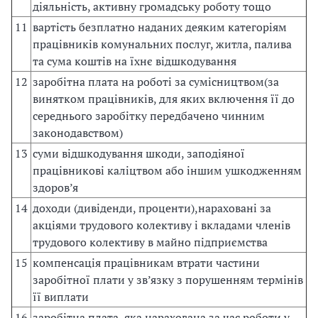
діяльність, активну громадську роботу тощо
11
вартість безплатно наданих деяким категоріям
працівників комунальних послуг, житла, палива
та сума коштів на їхнє відшкодування
12
заробітна плата на роботі за сумісництвом(за
винятком працівників, для яких включення її до
середнього заробітку передбачено чинним
законодавством)
13
суми відшкодування шкоди, заподіяної
працівникові каліцтвом або іншим ушкодженням
здоров’я
14
доходи (дивіденди, проценти),нараховані за
акціями трудового колективу і вкладами членів
трудового колективу в майно підприємства
15
компенсація працівникам втрати частини
заробітної плати у зв’язку з порушенням термінів
її виплати
16
заробітна плата, яка нарахована за час роботи у