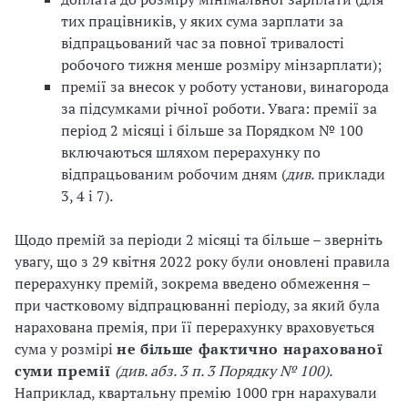
тих працівників, у яких сума зарплати за
відпрацьований час за повної тривалості
робочого тижня менше розміру мінзарплати);
премії за внесок у роботу установи, винагорода
за підсумками річної роботи. Увага: премії за
період 2 місяці і більше за Порядком № 100
включаються шляхом перерахунку по
відпрацьованим робочим дням (
див.
приклади
3, 4 і 7).
Щодо премій за періоди 2 місяці та більше – зверніть
увагу, що з 29 квітня 2022 року були оновлені правила
перерахунку премій, зокрема введено обмеження –
при частковому відпрацюванні періоду, за який була
нарахована премія, при її перерахунку враховується
сума у розмірі
не більше фактично нарахованої
суми премії
(див. абз. 3 п. 3 Порядку № 100)
.
Наприклад, квартальну премію 1000 грн нарахували