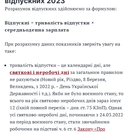
відпускних 2023
Розрахунок відпускних здійснюємо за формулою:
Відпускні = тривалість відпустки ×
середньоденна зарплата
При розрахунку даних показників зверніть увагу на
таке:
тривалість відпустки – це календарні дні, але
святкові і неробочі дні
за загальним правилом
не рахуються (Новий рік, Різдво, 8 Березня,
Великдень, з 2022 р. – День Української
Державності і т.д.). Якби не було воєнного стану, то
всього на рік святково-неробочих днів зараз існує
12 (їхній повний перелік –
див.
ст. 73 КЗпП). Однак
усі святково-неробочі дні, починаючи з 24.03.2022
на період воєнного стану, стали звичайними
робочими на підставі ч. 6 ст. 6
Закону «Про