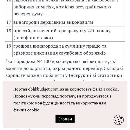
виборчих комісіях, комісіях всеукраїнського
референдуму
17
винагороди державним виконавцям
18
простій, оплачений з розрахунку 2/3 окладу
(тарифної ставки)
19
грошова винагорода за сумлінну працю та
зразкове виконання службових обов’язків
*за Порядком № 100 враховуються всі виплати, які
входять до зарплати, окрім даного переліку. Складові
зарплати можна побачити у Інструкції зі статистики
зарплати, затвердженій наказом Мінстату від
13.01.2004 р. № 5;
Портал oblikbudget.com.ua використовує файли cookie.
Продовжуючи перегляд порталу, ви погоджуєтеся з
** виняток – матеріальна допомога на оздоровлення,
політикою конфіденційності
та
використанням
так як вона має систематичний характер та є
файлів cookie
складовою частиною зарплати, наприклад у
Згоден
зміст
педагогічних, науково-педагогічних, медичних