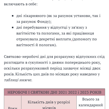
включають в себе:
дні лікарняного (як за рахунок установи, так і
за рахунок Фонду);
дні перебування у відпустці у зв’язку з
вагітністю та пологами, за які працівниця
отримувала декретні виплати
(допомогу по
вагітності й пологам).
Святково-неробочі дні для розрахунку відпускних слід
розглядати в сукупності з днями попереднього року,
оскільки розрахунковий період захвачує місяці двох
років. Кількість цих днів по місяцях року наведено у
таблиці нижче.
НЕРОБОЧІ І СВЯТКОВІ ДНІ 2021 2022 і 2023 РОКІВ
Всього за
Кількість днів у розрізі
календарний
місяців
Роки