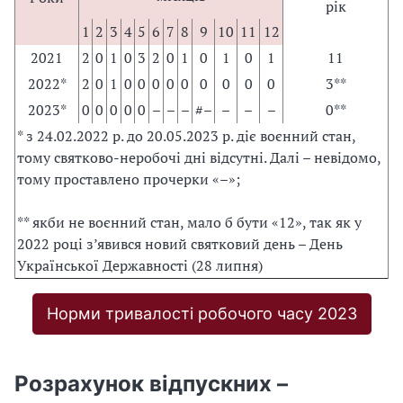
рік
1
2
3
4
5
6
7
8
9
10
11
12
2021
2
0
1
0
3
2
0
1
0
1
0
1
11
2022*
2
0
1
0
0
0
0
0
0
0
0
0
3**
2023*
0
0
0
0
0
–
–
–
#–
–
–
–
0**
* з 24.02.2022 р. до 20.05.2023 р. діє воєнний стан,
тому святково-неробочі дні відсутні. Далі – невідомо,
тому проставлено прочерки «–»;
** якби не воєнний стан, мало б бути «12», так як у
2022 році з’явився новий святковий день – День
Української Державності (28 липня)
Норми тривалості робочого часу 2023
Розрахунок відпускних –