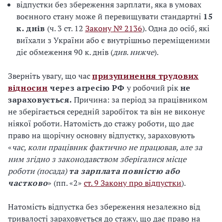
відпустки без збереження зарплати, яка в умовах
воєнного стану може й перевищувати стандартні
15
к. днів
(ч. 3 ст. 12
Закону № 2136
). Одна до осіб, які
виїхали з України або є внутрішньо переміщеними
діє обмеження 90 к. днів (
див. нижче
).
Зверніть увагу, що час
призупинення трудових
відносин
через агресію РФ
у робочий рік
не
зараховується.
Причина: за період за працівником
не зберігається середній заробіток та він не виконує
ніякої роботи. Натомість до стажу роботи, що дає
право на щорічну основну відпустку, зараховують
«
час, коли працівник фактично не працював, але за
ним згідно з законодавством зберігалися місце
роботи (посада)
та зарплата
повністю або
частково
» (пп. «2»
ст. 9 Закону про відпустки
).
Натомість відпустка без збереження незалежно від
тривалості зараховується до стажу, що дає право на