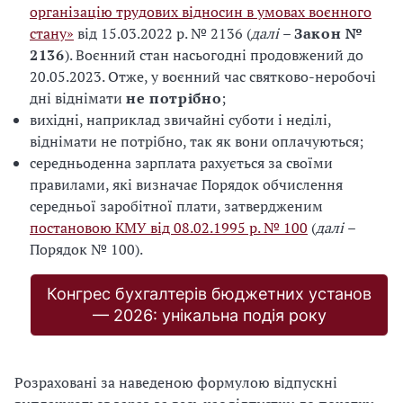
організацію трудових відносин в умовах воєнного
стану»
від 15.03.2022 р. № 2136 (
далі
–
Закон №
2136
). Воєнний стан насьогодні продовжений до
20.05.2023. Отже, у воєнний час святково-неробочі
дні віднімати
не потрібно
;
вихідні, наприклад звичайні суботи і неділі,
віднімати не потрібно, так як вони оплачуються;
середньоденна зарплата рахується за своїми
правилами, які визначає Порядок обчислення
середньої заробітної плати, затвердженим
постановою КМУ від 08.02.1995 р. № 100
(
далі
–
Порядок № 100).
Конгрес бухгалтерів бюджетних установ
— 2026: унікальна подія року
Розраховані за наведеною формулою відпускні