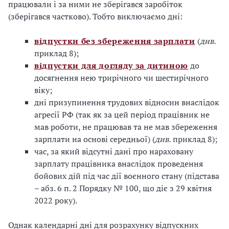
працювали і за ними не зберігався заробіток
(зберігався частково). Тобто виключаємо дні:
відпустки без збереження зарплати
(
див.
приклад 8);
відпустки для догляду за дитиною
до
досягнення нею трирічного чи шестирічного
віку;
дні призупинення трудових відносин внаслідок
агресії РФ (так як за цей період працівник не
мав роботи, не працював та не мав збереження
зарплати на основі середньої) (
див.
приклад 8);
час, за який відсутні дані про нараховану
зарплату працівника внаслідок проведення
бойових дій під час дії воєнного стану (підстава
– абз. 6 п. 2 Порядку № 100, що діє з 29 квітня
2022 року).
Однак календарні дні для розрахунку відпускних