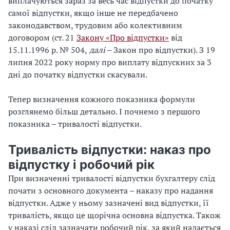
виплачуються зараз за весь час відпустки до початку
самої відпустки, якщо інше не передбачено
законодавством, трудовим або колективним
договором (ст. 21
Закону «Про відпустки»
від
15.11.1996 р. № 504,
далі
– Закон про відпустки). З 19
липня 2022 року норму про виплату відпускних за 3
дні до початку відпустки скасували.
Тепер визначення кожного показника формули
розглянемо більш детально. І почнемо з першого
показника – тривалості відпустки.
Тривалість відпустки: наказ про
відпустку і робочий рік
При визначенні тривалості відпустки бухгалтеру слід
почати з основного документа – наказу про надання
відпустки. Адже у ньому зазначені вид відпустки, її
тривалість, якщо це щорічна основна відпустка. Також
у наказі слід зазначати робочий рік, за який надається