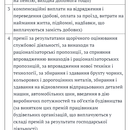
на пенсію, вихідна допомога тощо)
3
компенсаційні виплати на відрядження і
переведення (добові, оплата за проїзд, витрати на
наймання житла, підйомні, надбавки, що
виплачуються замість добових)
4
премії за результатами щорічного оцінювання
службової діяльності, за винаходи та
раціоналізаторські пропозиції, за сприяння
впровадженню винаходів і раціоналізаторських
пропозицій, за впровадження нової техніки і
технології, за збирання і здавання брухту чорних,
кольорових і дорогоцінних металів, збирання і
здавання на відновлення відпрацьованих деталей
машин, автомобільних шин, введення в дію
виробничих потужностей та об’єктів будівництва
(за винятком цих премій працівникам
будівельних організацій, що виплачуються у
складі премій за результати господарської
діяльності)