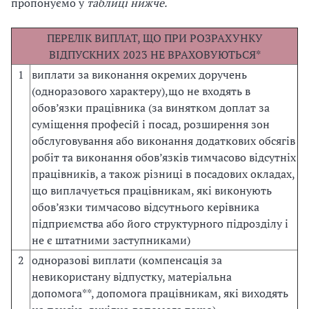
пропонуємо у
таблиці нижче.
ПЕРЕЛІК ВИПЛАТ, ЩО ПРИ РОЗРАХУНКУ
ВІДПУСКНИХ 2023 НЕ ВРАХОВУЮТЬСЯ*
1
виплати за виконання окремих доручень
(одноразового характеру),що не входять в
обов’язки працівника (за винятком доплат за
суміщення професій і посад, розширення зон
обслуговування або виконання додаткових обсягів
робіт та виконання обов’язків тимчасово відсутніх
працівників, а також різниці в посадових окладах,
що виплачується працівникам, які виконують
обов’язки тимчасово відсутнього керівника
підприємства або його структурного підрозділу і
не є штатними заступниками)
2
одноразові виплати (компенсація за
невикористану відпустку, матеріальна
допомога**, допомога працівникам, які виходять