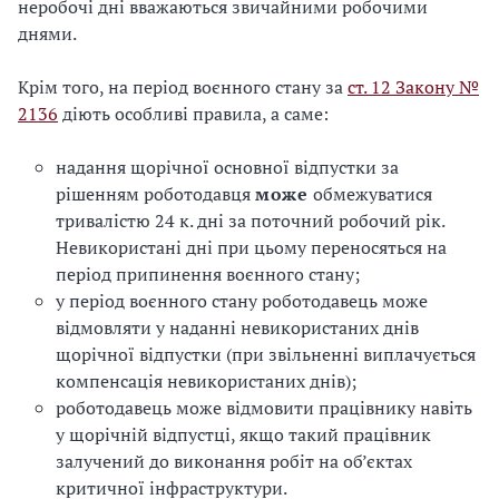
неробочі дні вважаються звичайними робочими
днями.
Крім того, на період воєнного стану за
ст. 12 Закону №
2136
діють особливі правила, а саме:
надання щорічної основної відпустки за
рішенням роботодавця
може
обмежуватися
тривалістю 24 к. дні за поточний робочий рік.
Невикористані дні при цьому переносяться на
період припинення воєнного стану;
у період воєнного стану роботодавець може
відмовляти у наданні невикористаних днів
щорічної відпустки (при звільненні виплачується
компенсація невикористаних днів);
роботодавець може відмовити працівнику навіть
у щорічній відпустці, якщо такий працівник
залучений до виконання робіт на об’єктах
критичної інфраструктури.