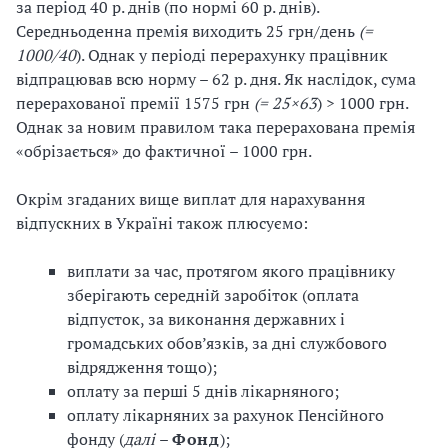
за період 40 р. днів (по нормі 60 р. днів).
Середньоденна премія виходить 25 грн/день
(=
1000
/
40
). Однак у періоді перерахунку працівник
відпрацював всю норму – 62 р. дня. Як наслідок, сума
перерахованої премії 1575 грн
(= 25×63
) > 1000 грн.
Однак за новим правилом така перерахована премія
«обрізається» до фактичної – 1000 грн.
Окрім згаданих вище виплат для нарахування
відпускних в Україні також плюсуємо:
виплати за час, протягом якого працівнику
зберігають середній заробіток (оплата
відпусток, за виконання державних і
громадських обов’язків, за дні службового
відрядження тощо);
оплату за перші 5 днів лікарняного;
оплату лікарняних за рахунок Пенсійного
фонду (
далі
–
Фонд
);