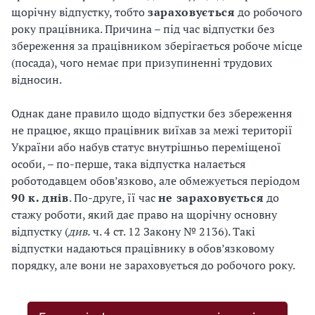
щорічну відпустку, тобто
зараховується
до робочого
року працівника. Причина – під час відпустки без
збереження за працівником зберігається робоче місце
(посада), чого немає при призупиненні трудових
відносин.
Однак дане правило щодо відпустки без збереження
не працює, якщо працівник виїхав за межі території
України або набув статус внутрішньо переміщеної
особи, – по-перше, така відпустка налається
роботодавцем обов’язково, але обмежується періодом
90 к. днів
. По-друге, її час
не зараховується
до
стажу роботи, який дає право на щорічну основну
відпустку (
див.
ч. 4 ст. 12 Закону № 2136). Такі
відпустки надаються працівнику в обов’язковому
порядку, але вони не зараховується до робочого року.