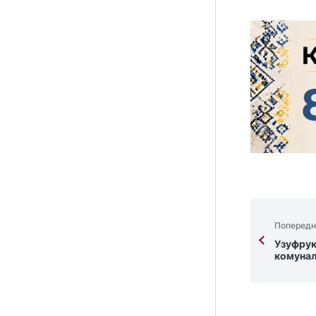
Попередн
Узуфрук
комунал