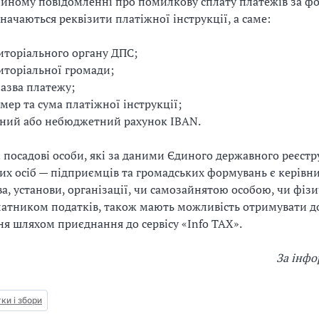
ійному повідомленні про помилкову сплату платежів за 
значаються реквізити платіжної інструкції, а саме:
иторіального органу ДПС;
иторіальної громади;
назва платежу;
омер та сума платіжної інструкції;
ний або небюджетний рахунок IBAN.
 посадові особи, які за даними Єдиного державного реєст
них осіб — підприємців та громадських формувань є керівн
а, установи, організації, чи самозайнятою особою, чи фіз
атником податків, також мають можливість отримувати д
я шляхом приєднання до сервісу «Info TAX».
За інф
ки і збори