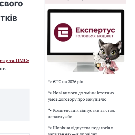
євого
тків
ету та ОМС»
ння
🐾 ЄТС на 2026 рік
🐾 Нові вимоги до зміни істотних
умов договору про закупівлю
🐾 Компенсація відпустки за стаж
держслужби
🐾 Щорічна відпустка педагогів у
запитаннях — відповідях