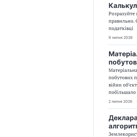
Калькул
Розрахуйте 
правильно. 
податківці
9 липня 2026
Матеріа
побутов
Матеріальна
побутових п
війни об’єк
побільшало
2 липня 2026
Деклара
алгорит
Землекорист