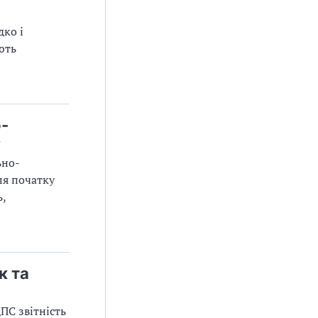
дко і
ють
-
у
ьно-
ля початку
ь,
к та
ПС звітність