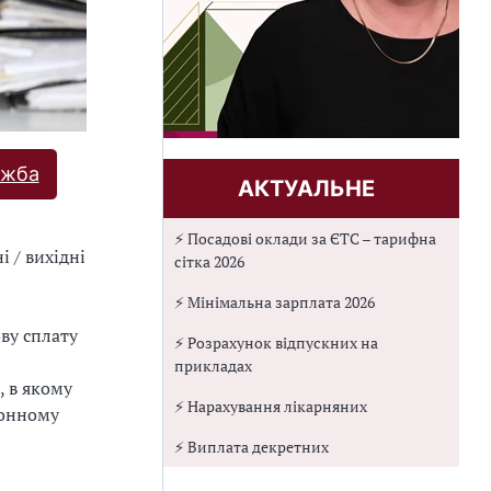
ужба
АКТУАЛЬНЕ
⚡ Посадові оклади за ЄТС – тарифна
і / вихідні
сітка 2026
⚡ Мінімальна зарплата 2026
ву сплату
⚡ Розрахунок відпускних на
прикладах
, в якому
⚡ Нарахування лікарняних
ронному
⚡ Виплата декретних