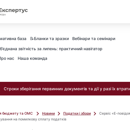
мативна база
📝Бланки та зразки
Вебінари та семінари
б’єднана звітність за липень: практичний навігатор
Про нас
Наша команда
Строки зберігання первинних документів та дії у разі їх втрат
ля бюджету та ОМС
Новини
Податки і збори
Сервіс «Е-повід
ування на помилкову сплату податків