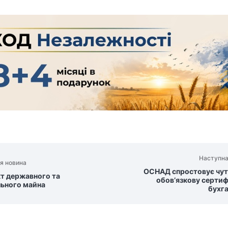
Наступна
я новина
ОСНАД спростовує чут
т державного та
обов’язкову сертиф
ьного майна
бухга