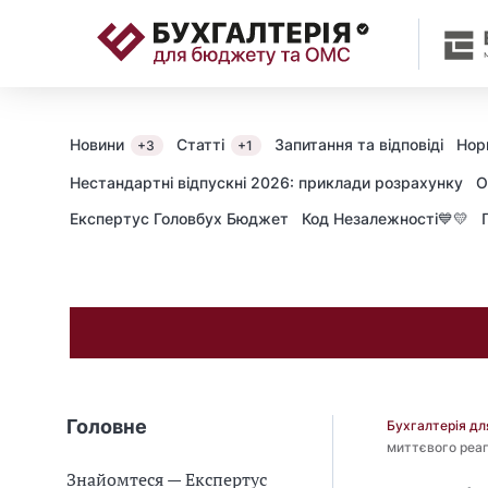
📝
Новини
Статті
Запитання та відповіді
Нор
+3
+1
Нестандартні відпускні 2026: приклади розрахунку
О
Експертус Головбух Бюджет
Код Незалежності💙💛
Головне
Бухгалтерія д
миттєвого реаг
Знайомтеся — Експертус