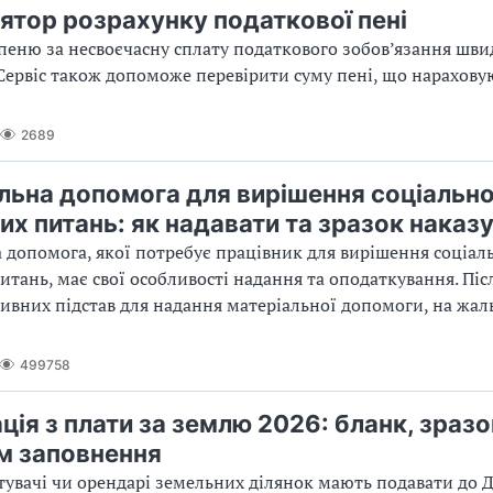
ятор розрахунку податкової пені
пеню за несвоєчасну сплату податкового зобов’язання шви
Сервіс також допоможе перевірити суму пені, що нарахову
2689
льна допомога для вирішення соціально
их питань: як надавати та зразок наказ
 допомога, якої потребує працівник для вирішення соціал
итань, має свої особливості надання та оподаткування. Піс
тивних підстав для надання матеріальної допомоги, на жал
499758
ція з плати за землю 2026: бланк, зразо
м заповнення
увачі чи орендарі земельних ділянок мають подавати до Д