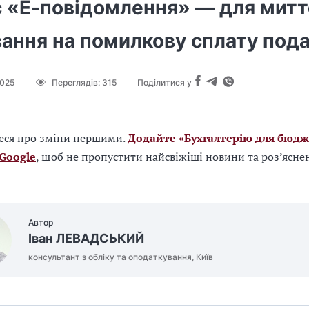
с «Е-повідомлення» — для митт
ання на помилкову сплату пода
2025
Переглядів:
315
Поділитися у
еся про зміни першими.
Додайте «Бухгалтерію для бюдж
 Google
, щоб не пропустити найсвіжіші новини та роз’ясне
Автор
Іван ЛЕВАДСЬКИЙ
консультант з обліку та оподаткування, Київ