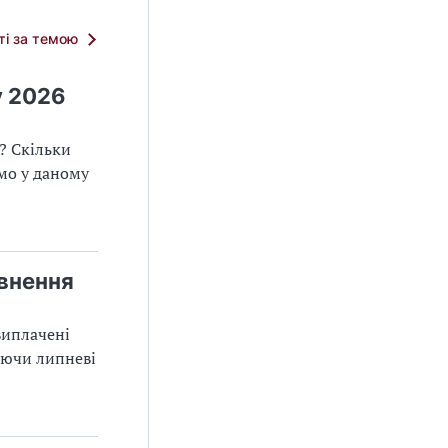
тті за темою
у 2026
? Скільки
ємо у даному
внення
виплачені
вуючи липневі