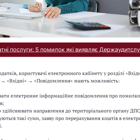
тні послуги: 5 помилок які виявляє Держаудитсл
атків, користувачі електронного кабінету у розділі «Вхідн
 → «Вхідні» → «Повідомлення» мають можливість:
ати електронне інформаційне повідомлення про помилко
в;
 здійснювати направлення до територіального органу ДПС
уються такі суми, заяву про перерахування коштів в елект
.