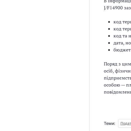
В інформац
J/F14900 за
код тер
код тер
код та 
дата, н
бюджет
Поряд з цим
осіб, фізич
підприємств
особою — пл
повідомленн
Теми:
Подат