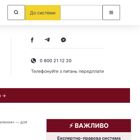
До системи
0 800 21 12 20
Телефонуйте з питань передплати
и →
омлення» — для
⚡️ ВАЖЛИВО
Експертно-правова система