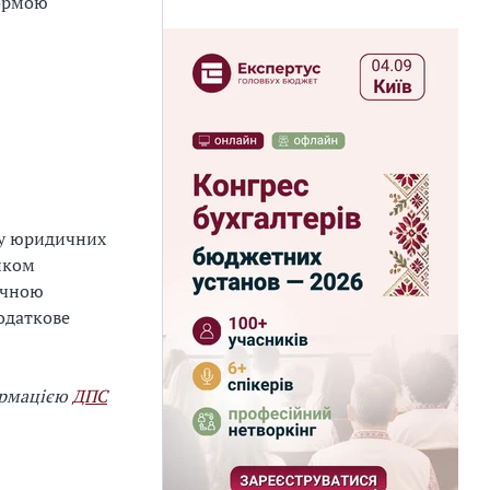
формою
ру юридичних
иком
ичною
одаткове
ормацією
ДПС