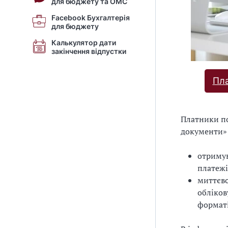
для бюджету та ОМС
Facebook Бухгалтерія
для бюджету
Калькулятор дати
закінчення відпустки
Пла
Платники под
документи»
отримув
платежі
миттєво
обліков
форматі