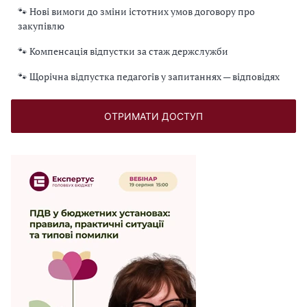
🐾 Нові вимоги до зміни істотних умов договору про
закупівлю
🐾 Компенсація відпустки за стаж держслужби
🐾 Щорічна відпустка педагогів у запитаннях — відповідях
ОТРИМАТИ ДОСТУП