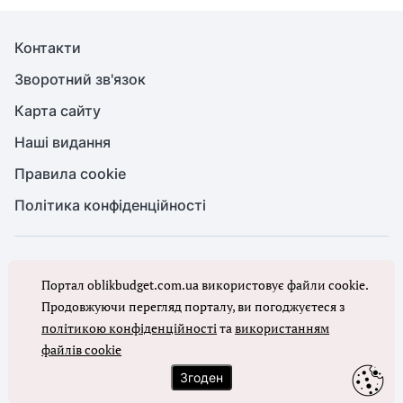
Контакти
Зворотний зв'язок
Карта сайту
Наші видання
Правила cookie
Політика конфіденційності
© Бухгалтерія для бюджету та ОМС, 2026. Усі права захищено
Портал oblikbudget.com.ua використовує файли cookie.
Повне або часткове копіювання будь-яких матеріалів порталу,
цитування, публікація їх анотованих оглядів допускаються лише з
Продовжуючи перегляд порталу, ви погоджуєтеся з
письмового дозволу редакції порталу
політикою конфіденційності
та
використанням
файлів cookie
Ми в соцмережах
Згоден