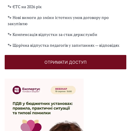
🐾 ЄТС на 2026 рік
🐾 Нові вимоги до зміни істотних умов договору про
закупівлю
🐾 Компенсація відпустки за стаж держслужби
🐾 Щорічна відпустка педагогів у запитаннях — відповідях
ОТРИМАТИ ДОСТУП