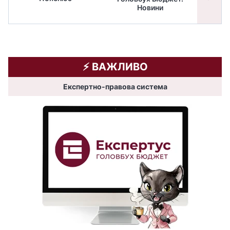
Новини
бюдже
⚡️ ВАЖЛИВО
Експертно-правова система