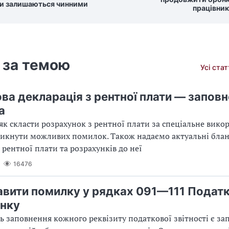
и залишаються чинними
працівникі
 за темою
Усі ста
ва декларація з рентної плати — заповн
а
як скласти розрахунок з рентної плати за спеціальне вико
никнути можливих помилок. Також надаємо актуальні бла
 рентної плати та розрахунків до неї
16476
авити помилку у рядках 091—111 Подат
нку
ь заповнення кожного реквізиту податкової звітності є з