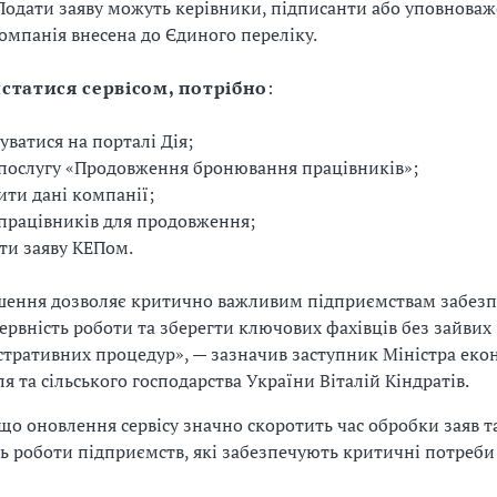
. Подати заяву можуть керівники, підписанти або уповноваж
омпанія внесена до Єдиного переліку.
статися сервісом, потрібно
:
уватися на порталі Дія;
послугу «Продовження бронювання працівників»;
ити дані компанії;
працівників для продовження;
ти заяву КЕПом.
шення дозволяє критично важливим підприємствам забез
ервність роботи та зберегти ключових фахівців без зайвих
стративних процедур», — зазначив заступник Міністра еко
ля та сільського господарства України Віталій Кіндратів.
 що оновлення сервісу значно скоротить час обробки заяв 
ь роботи підприємств, які забезпечують критичні потреби