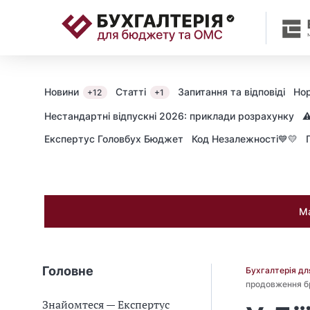
📝
Новини
Статті
Запитання та відповіді
Нор
+12
+1
Нестандартні відпускні 2026: приклади розрахунку
⚠
Експертус Головбух Бюджет
Код Незалежності💙💛
Ма
Головне
Бухгалтерія д
продовження б
Знайомтеся — Експертус