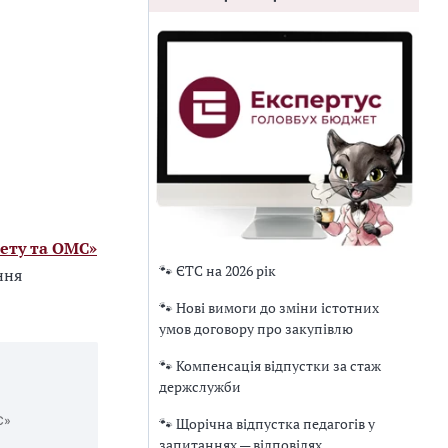
ету та ОМС»
🐾 ЄТС на 2026 рік
ння
🐾 Нові вимоги до зміни істотних
умов договору про закупівлю
🐾 Компенсація відпустки за стаж
держслужби
С»
🐾 Щорічна відпустка педагогів у
запитаннях — відповідях