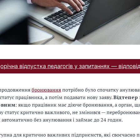
орічна відпустка педагогів у запитаннях — відпові
 продовження
бронювання
потрібно було спочатку анулюв
статус працівника, а потім подавати нову заяву.
Відтепер
овним
: якщо працівник має діюче бронювання, а орган, щ
у статус критично важливого, не змінився — перебронюва
я автоматично без анулювання і займає до 24 годин.
тупна для критично важливих підприємств, які своєчасно 