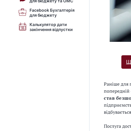
для бюджету та ОМС
Facebook Бухгалтерія
для бюджету
Калькулятор дати
закінчення відпустки
Щ
Раніше для
попередній 
став безш
підприємств
відбуваєтьс
Послуга дос