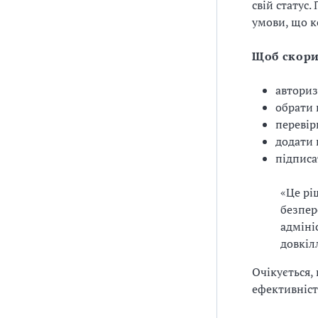
свій статус
умови, що к
Щоб скори
авториз
обрати 
перевір
додати 
підписа
«Це рі
безпер
адміні
довкіл
Очікується,
ефективніст