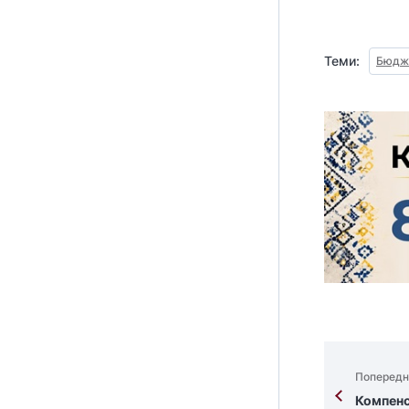
Теми:
Бюдже
Попередн
Компенса