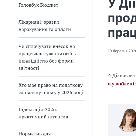
У Ді
Головбух Бюджет
про
Лікарняні: зразки
прац
нарахування та оплати
Чи сплачувати внесок на
19 березня 202
працевлаштування осіб з
інвалідністю без форми
звітності
⭐ Дізнавайт
в улюблені
Хто має право на податкову
соціальну пільгу у 2026 році
Індексація-2026:
практичний інтенсив
Норматив для