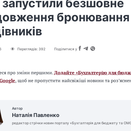
ї запустили безшовне
довження бронювання
івників
6
Переглядів:
392
Поділитися у
еся про зміни першими.
Додайте «Бухгалтерію для бюдж
 Google
, щоб не пропустити найсвіжіші новини та роз’ясне
Автор
Наталія Павленко
редактор стрічки новин порталу «Бухгалтерія для бюджету та ОМ