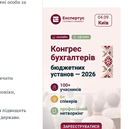
ені особи за
печити
номіки,
та підвищить
 держави.