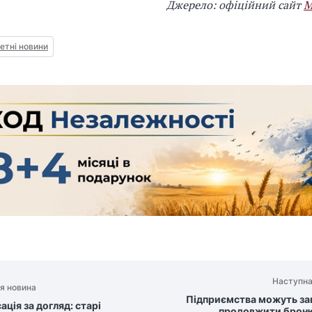
Джерело: офіційний сайт
М
тні новини
Наступна
я новина
Підприємства можуть за
ція за догляд: старі
продовжити брон