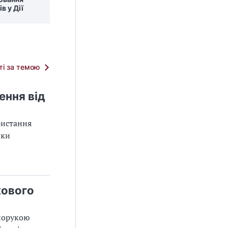
в у Дії
тті за темою
ення від
ристання
нки
кового
апорукою