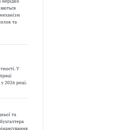
і нерідко
ляються
 механізм
милок та
тності. У
 праці
у 2026 році.
ньої та
 бухгалтера
фінансування