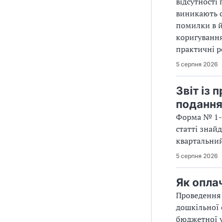
відсутності
виникають с
помилки в й
коригування
практичні р
5 серпня 2026
Звіт із 
поданн
Форма № 1-П
статті знайд
квартальний
5 серпня 2026
Як опла
Проведення 
дошкільної 
бюджетної у