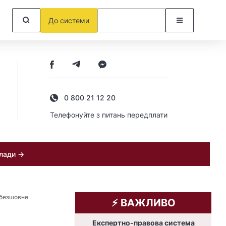
До системи
0 800 21 12 20
Телефонуйте з питань передплати
клади →
 безшовне
⚡️ ВАЖЛИВО
Експертно-правова система