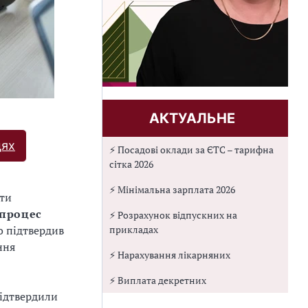
АКТУАЛЬНЕ
дях
⚡ Посадові оклади за ЄТС – тарифна
сітка 2026
⚡ Мінімальна зарплата 2026
ати
 процес
⚡ Розрахунок відпускних на
прикладах
о підтвердив
ння
⚡ Нарахування лікарняних
⚡ Виплата декретних
підтвердили