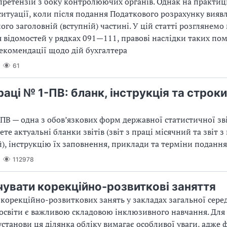
 претензій з боку контролюючих органів. Однак на практиц
итуації, коли після подання Податкового розрахунку вияв
ого заголовній (вступній) частині. У цій статті розглянемо
 відомостей у рядках 091—111, правові наслідки таких по
екомендації щодо дій бухгалтера
61
праці № 1-ПВ: бланк, інструкція та строки
я
В — одна з обов’язкових форм державної статистичної зві
ете актуальні бланки звітів (звіт з праці місячний та звіт з
), інструкцію їх заповнення, приклади та терміни подання 
112978
чувати корекційно-розвиткові заняття
корекційно-розвиткових занять у закладах загальної серед
освіти є важливою складовою інклюзивного навчання. Для
станови ця ділянка обліку вимагає особливої уваги, адже 