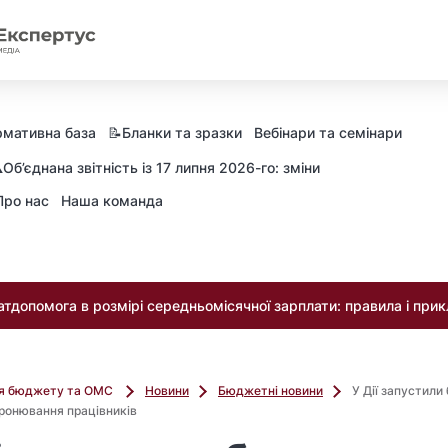
мативна база
📝Бланки та зразки
Вебінари та семінари
️Об’єднана звітність із 17 липня 2026-го: зміни
Про нас
Наша команда
тдопомога в розмірі середньомісячної зарплати: правила і при
ля бюджету та ОМС
Новини
Бюджетні новини
У Дії запустили
ронювання працівників