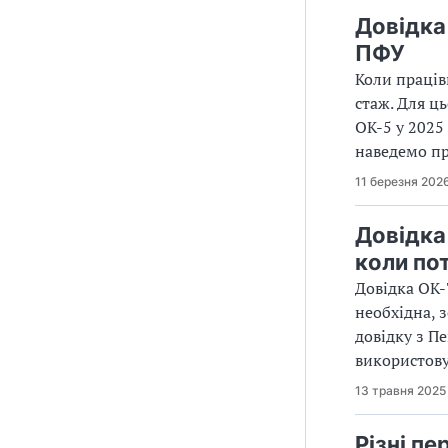
Довідка
ПФУ
Коли праців
стаж. Для ц
ОК-5 у 2025
наведемо пр
11 березня 202
Довідка 
коли по
Довідка ОК-
необхідна, 
довідку з П
використов
13 травня 2025
Різні п