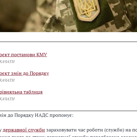
оєкт постанови КМУ
СКАЧАТИ
оєкт змін до Порядку
СКАЧАТИ
рівняльна таблиця
СКАЧАТИ
мін до Порядку НАДС пропонує:
жу
державної служби
зараховувати час роботи (служби) на по