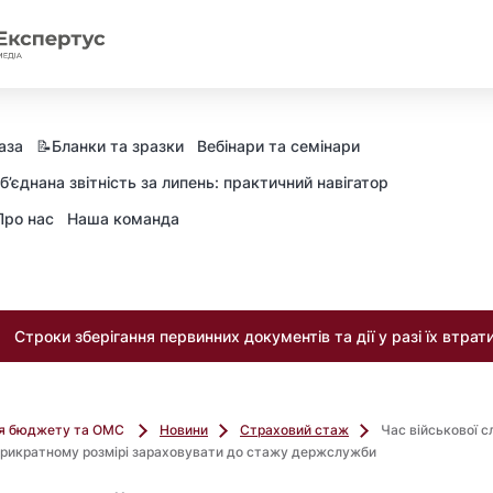
аза
📝Бланки та зразки
Вебінари та семінари
б’єднана звітність за липень: практичний навігатор
Про нас
Наша команда
Строки зберігання первинних документів та дії у разі їх втрат
ля бюджету та ОМС
Новини
Страховий стаж
Час військової 
трикратному розмірі зараховувати до стажу держслужби