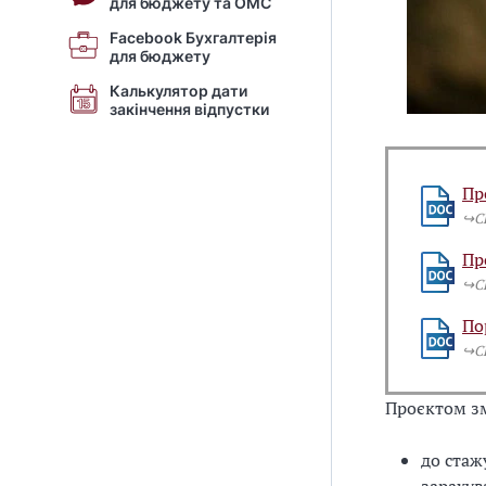
для бюджету та ОМС
Facebook Бухгалтерія
для бюджету
Калькулятор дати
закінчення відпустки
Пр
↪️
Пр
↪️
По
↪️
Проєктом з
до ста