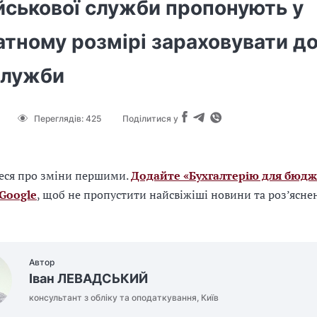
йськової служби пропонують у
атному розмірі зараховувати д
лужби
Переглядів:
425
Поділитися у
еся про зміни першими.
Додайте «Бухгалтерію для бюдж
 Google
, щоб не пропустити найсвіжіші новини та роз’ясне
Автор
Іван ЛЕВАДСЬКИЙ
консультант з обліку та оподаткування, Київ