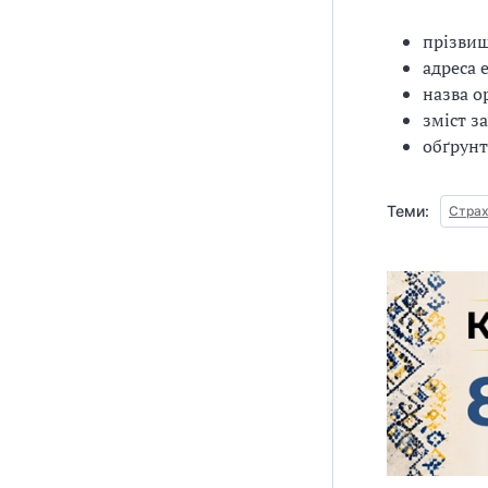
прізвище
адреса 
назва о
зміст з
обґрунт
Теми:
Страх