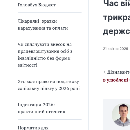
Час ві
Головбух Бюджет
трикр
Лікарняні: зразки
нарахування та оплати
держс
Чи сплачувати внесок на
21 квітня 2026
працевлаштування осіб з
інвалідністю без форми
звітності
⭐ Дізнавайт
в улюблені
Хто має право на податкову
соціальну пільгу у 2026 році
Індексація-2026:
практичний інтенсив
Норматив для