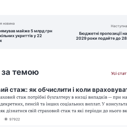
я новина
Наступна
рямував майже 5 млрд грн
Бюджетні пропозиції на
кільних укриттів у 22
2029 роки подайте до 28
х
 за темою
Усі ста
ий стаж: як обчислити і коли враховува
раховий стаж потрібні бухгалтеру в низці випадків — при н
 декретних, пенсій та інших соціальних виплат. У консульта
як дізнатися свій страховий стаж та які періоди до нього 
97922