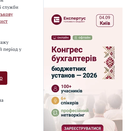
ом
ї служби
ськову
хист
тажу
й період у
р
на