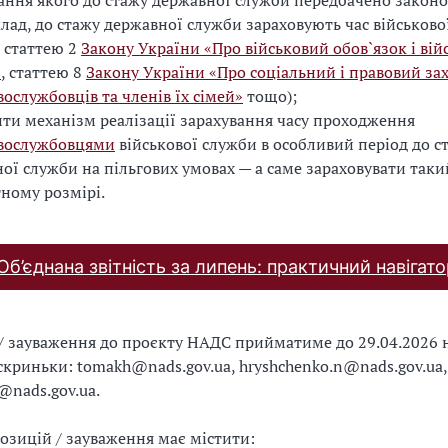
ання якого до стажу державної служби передбачено закон
лад, до стажу державної служби зараховують час військово
з статтею 2
Закону України «Про військовий обов`язок і вій
»
, статтею 8
Закону України «Про соціальний і правовий за
вослужбовців та членів їх сімей»
тощо);
ти механізм реалізації зарахування часу проходження
овослужбовцями
військової служби в особливий період до с
ої служби на пільгових умовах — а саме зараховувати таки
ному розмірі.
Об’єднана звітність за липень: практичний навігато
/ зауваження до проєкту НАДС прийматиме до 29.04.2026 
 скриньки:
tomakh@nads.gov.ua
,
hryshchenko.n@nads.gov.ua
,
@nads.gov.ua
.
зицій / зауваження має містити: