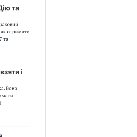
Дію та
траховий
, як отримати
7 та
взяти і
а. Вона
римати
ї
я