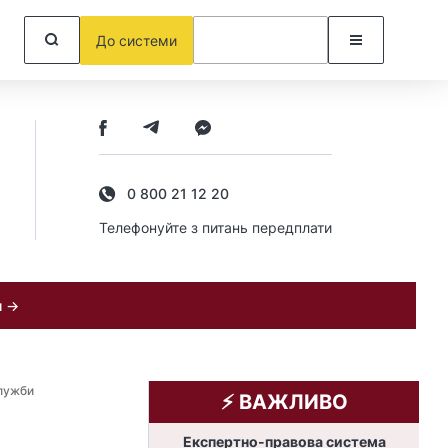
До системи
0 800 21 12 20
Телефонуйте з питань передплати
и →
служби
⚡️ ВАЖЛИВО
Експертно-правова система