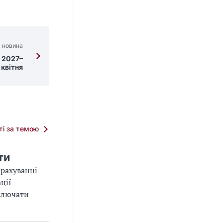
 новина
 2027–
 квітня
тті за темою
ти
арахуванні
ції
включати