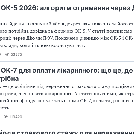
 ОК-5 2026: алгоритм отримання через 
ник йде на лікарняний або в декрет, важливо знати його с
ього потрібна довідка за формою ОК-5. У статті пояснюємо
 році: через Дію чи ПФУ. Покажемо різницю між ОК-5 і ОК-
иклади, коли і як нею користуватися.
6
53375
ОК-7 для оплати лікарняного: що це, де 
трібна
7 — це офіційне підтвердження страхового стажу працівник
зокрема, для оплати лікарняного. У статті пояснимо, як от
енсійного фонду, що містить форма ОК-7, коли та для чого ї
ують.
119420
еріоди страхового стажу для нарахуванн