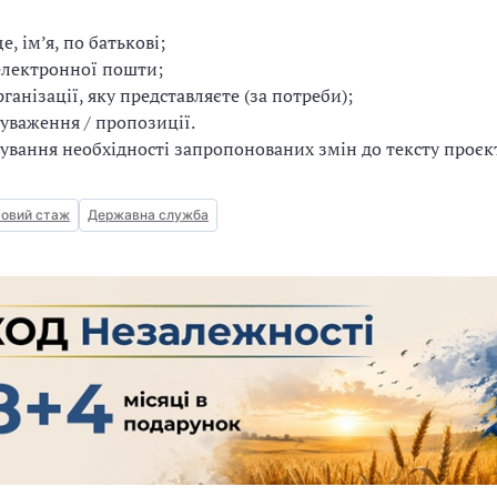
, ім’я, по батькові;
електронної пошти;
рганізації, яку представляєте (за потреби);
ауваження / пропозиції.
ування необхідності запропонованих змін до тексту проєкт
овий стаж
Державна служба