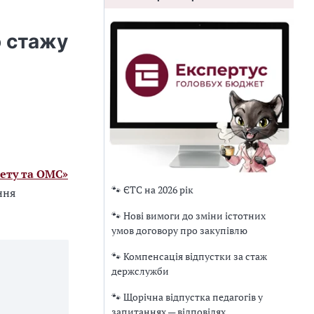
о стажу
ету та ОМС»
🐾 ЄТС на 2026 рік
ння
🐾 Нові вимоги до зміни істотних
умов договору про закупівлю
🐾 Компенсація відпустки за стаж
держслужби
🐾 Щорічна відпустка педагогів у
запитаннях — відповідях