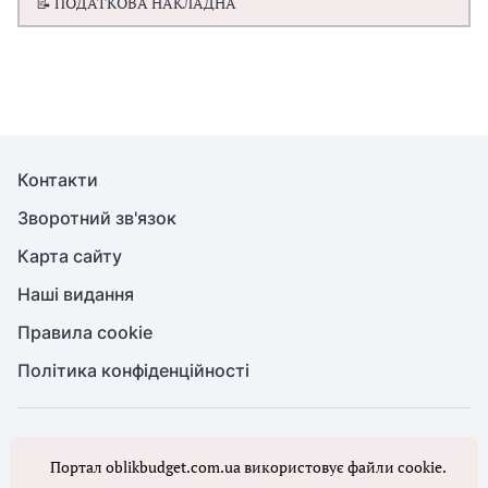
📝 ПОДАТКОВА НАКЛАДНА
Контакти
Зворотний зв'язок
Карта сайту
Наші видання
Правила cookie
Політика конфіденційності
© Бухгалтерія для бюджету та ОМС, 2026. Усі права захищено
Портал oblikbudget.com.ua використовує файли cookie.
Повне або часткове копіювання будь-яких матеріалів порталу,