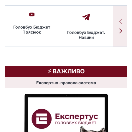
Головбух Бюджет
Пояснює
Головбух Бюджет.
Спільн
Новини
бюдже
⚡️ ВАЖЛИВО
Експертно-правова система