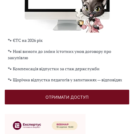
🐾 ЄТС на 2026 рік
🐾 Нові вимоги до зміни істотних умов договору про
закупівлю
🐾 Компенсація відпустки за стаж держслужби
🐾 Щорічна відпустка педагогів у запитаннях — відповідях
ОТРИМАТИ ДОСТУП