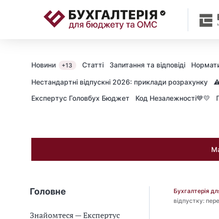
📝
Новини
Статті
Запитання та відповіді
Нормати
+13
Нестандартні відпускні 2026: приклади розрахунку
⚠
Експертус Головбух Бюджет
Код Незалежності💙💛
Ма
Головне
Бухгалтерія д
відпустку: пер
Знайомтеся — Експертус