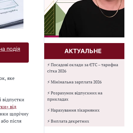
на подія
АКТУАЛЬНЕ
⚡ Посадові оклади за ЄТС – тарифна
сітка 2026
ок, яке
⚡ Мінімальна зарплата 2026
⚡ Розрахунок відпускних на
прикладах
і відпустки
ки» від
⚡ Нарахування лікарняних
інки щорічну
 або після
⚡ Виплата декретних