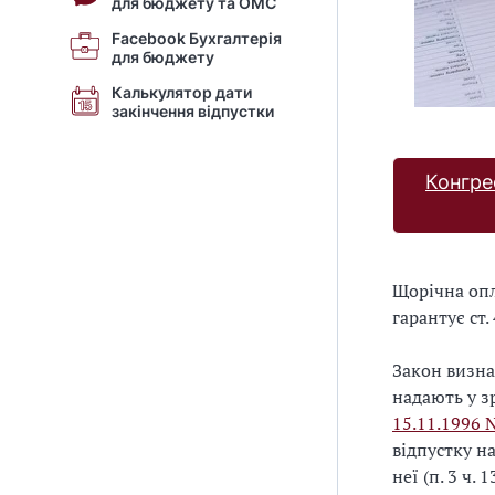
для бюджету та ОМС
Facebook Бухгалтерія
для бюджету
Калькулятор дати
закінчення відпустки
Конгре
Щорічна опл
гарантує ст.
Закон визна
надають у зр
15.11.1996 
відпустку н
неї (п. 3 ч.