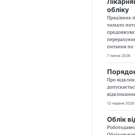
Лікарня
обліку
Працівник п
чимало пита
продовжуват
перерахунок
питання по 
7 липня 2026
Порядок
Про відклика
допускаєтьс
відкликання
12 червня 2026
Облік в
Роботодавец
Обліковуват