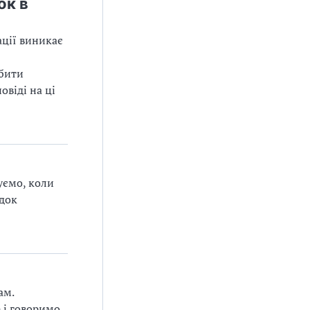
ок в
ації виникає
обити
овіді на ці
суємо, коли
ядок
ам.
е і говоримо