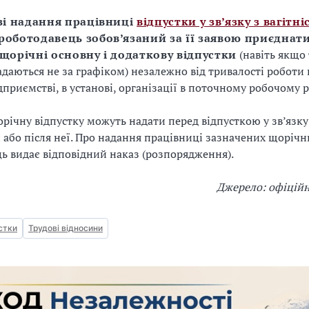
азі надання працівниці
відпустки у зв’язку з вагітні
роботодавець зобов’язаний за її заявою приєднати
щорічні основну і додаткову відпустки
(навіть якщо 
адаються не за графіком) незалежно від тривалості роботи
дприємстві, в установі, організації в поточному робочому р
річну відпустку можуть надати перед відпусткою у зв’язку 
 або після неї. Про надання працівниці зазначених щорічн
ь видає відповідний наказ (розпорядження).
Джерело: офіцій
стки
Трудові відносини