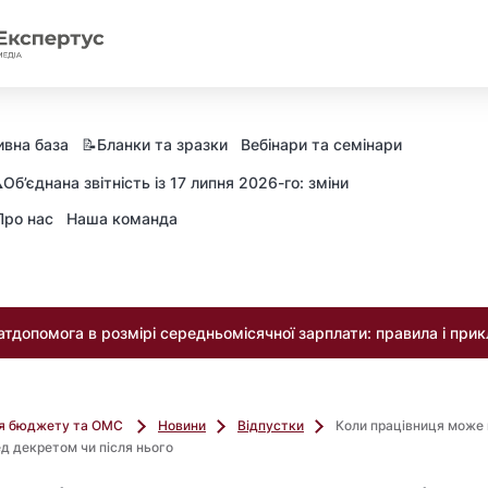
вна база
📝Бланки та зразки
Вебінари та семінари
️Об’єднана звітність із 17 липня 2026-го: зміни
Про нас
Наша команда
тдопомога в розмірі середньомісячної зарплати: правила і при
ля бюджету та ОМС
Новини
Відпустки
Коли працівниця може 
ед декретом чи після нього