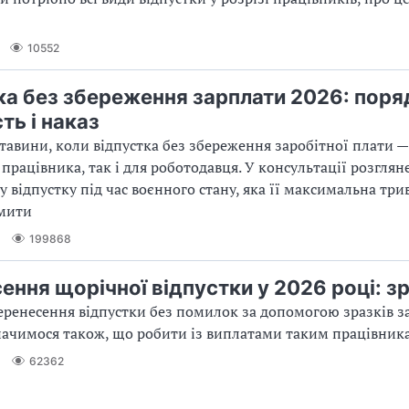
10552
ка без збереження зарплати 2026: поря
ть і наказ
тавини, коли відпустка без збереження заробітної плати 
 працівника, так і для роботодавця. У консультації розгля
 відпустку під час воєнного стану, яка її максимальна трив
рмити
199868
ення щорічної відпустки у 2026 році: з
ренесення відпустки без помилок за допомогою зразків за
начимося також, що робити із виплатами таким працівник
62362