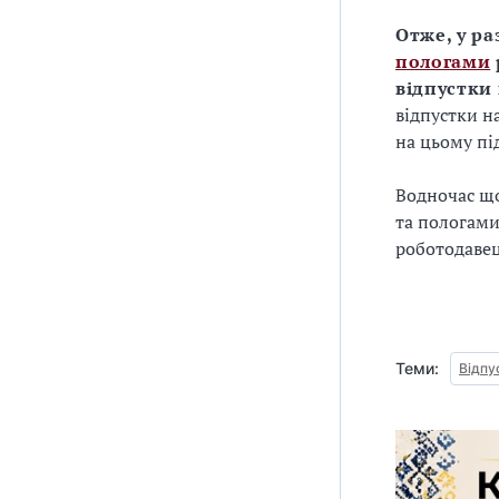
Отже, у р
пологами
відпустки 
відпустки н
на цьому пі
Водночас що
та пологами
роботодавец
Теми:
Відпу