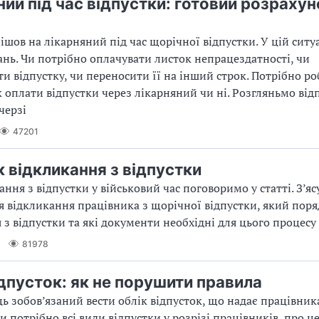
ний під час відпустки: готовий розрахун
ішов на лікарняний під час щорічної відпустки. У цій ситу
нь. Чи потрібно оплачувати листок непрацездатності, чи
и відпустку, чи переносити її на інший строк. Потрібно р
 оплати відпустки через лікарняний чи ні. Розгляньмо відп
черзі
47201
 відкликання з відпустки
ння з відпустки у військовий час поговоримо у статті. З’я
я відкликання працівника з щорічної відпустки, який пор
 з відпустки та які документи необхідні для цього процесу
81978
ідпусток: як не порушити правила
ь зобов’язаний вести облік відпусток, що надає працівник
и потрібно всі види відпустки у розрізі працівників, про ц