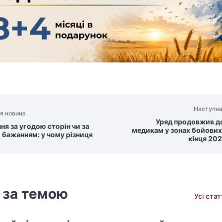
Наступна
я новина
Уряд продовжив д
ня за угодою сторін чи за
медикам у зонах бойових
 бажанням: у чому різниця
кінця 20
 за темою
Усі ста