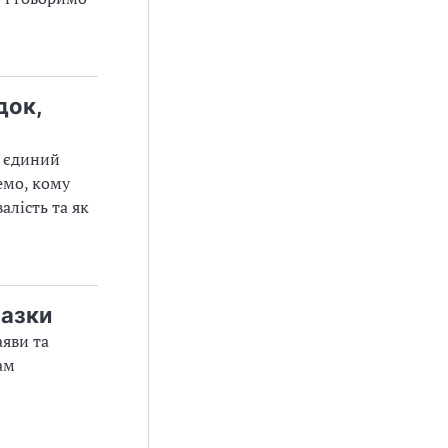
док,
— єдиний
немо, кому
алість та як
разки
яви та
ам