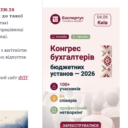
стю та
 до такої
такі
 працівниці
оці.
з вагітністю
их відпусток
ний сайт
ФПУ