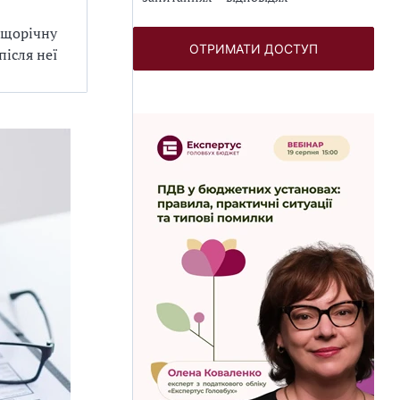
 щорічну
ОТРИМАТИ ДОСТУП
після неї