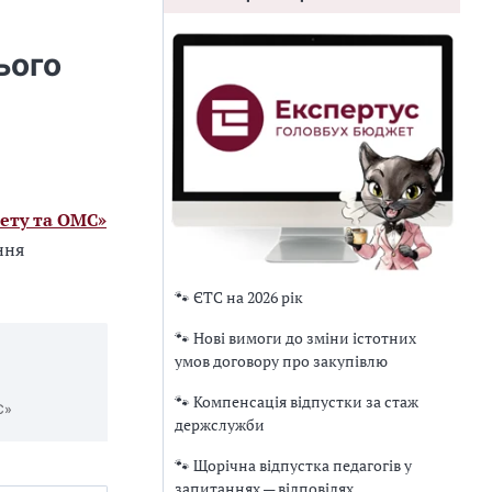
ього
ету та ОМС»
ння
🐾 ЄТС на 2026 рік
🐾 Нові вимоги до зміни істотних
умов договору про закупівлю
🐾 Компенсація відпустки за стаж
С»
держслужби
🐾 Щорічна відпустка педагогів у
запитаннях — відповідях