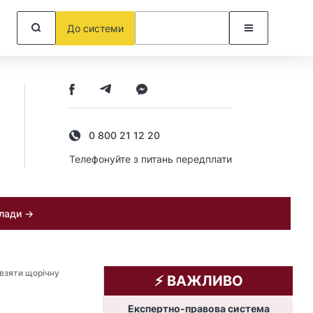
До системи
0 800 21 12 20
Телефонуйте з питань передплати
клади →
взяти щорічну
⚡️ ВАЖЛИВО
Експертно-правова система