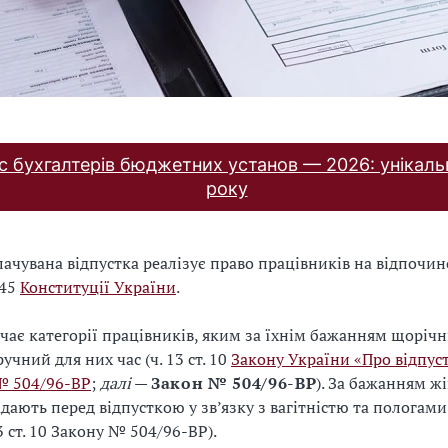
с бухгалтерів бюджетних установ — 2026: унікаль
року
ачувана відпустка реалізує право працівників на відпочин
 45
Конституції України
.
чає категорії працівників, яким за їхнім бажанням щорічн
учний для них час (ч. 13 ст. 10
Закону України «Про відпуст
№ 504/96-ВР
;
далі
—
Закон № 504/96-ВР
). За бажанням ж
адають перед відпусткою у зв’язку з вагітністю та пологами
 13 ст. 10 Закону № 504/96-ВР).