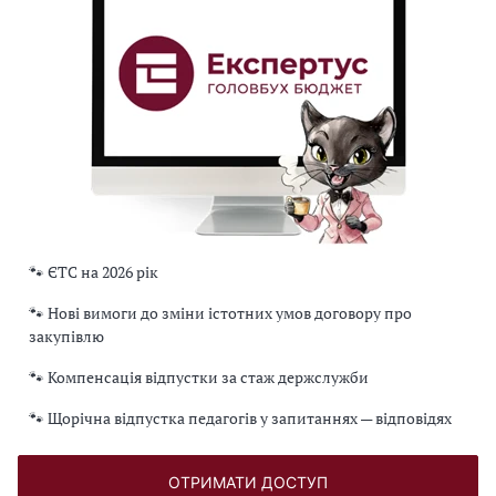
🐾 ЄТС на 2026 рік
🐾 Нові вимоги до зміни істотних умов договору про
закупівлю
🐾 Компенсація відпустки за стаж держслужби
🐾 Щорічна відпустка педагогів у запитаннях — відповідях
ОТРИМАТИ ДОСТУП