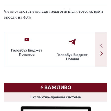
Чи округлювати оклади педагогів після того, як вони
зросли на 40%
Головбух Бюджет
Пояснює
Головбух Бюджет.
Спільн
Новини
бюдже
⚡️ ВАЖЛИВО
Експертно-правова система