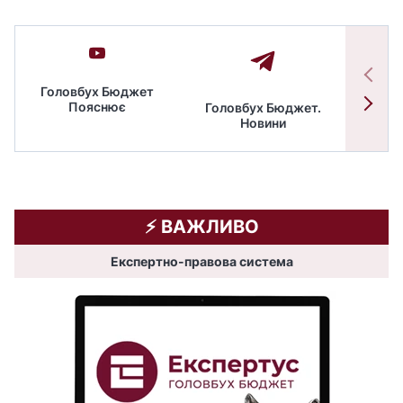
Головбух Бюджет
Пояснює
Головбух Бюджет.
Спільн
Новини
бюдже
⚡️ ВАЖЛИВО
Експертно-правова система