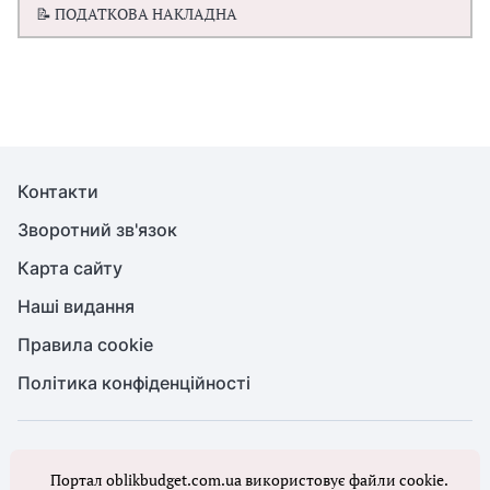
📝 ПОДАТКОВА НАКЛАДНА
Контакти
Зворотний зв'язок
Карта сайту
Наші видання
Правила cookie
Політика конфіденційності
© Бухгалтерія для бюджету та ОМС, 2026. Усі права захищено
Портал oblikbudget.com.ua використовує файли cookie.
Повне або часткове копіювання будь-яких матеріалів порталу,