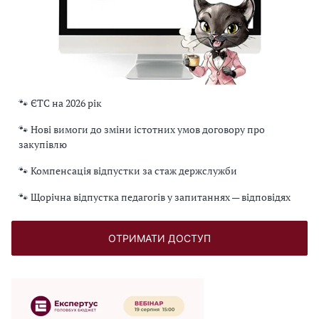
🐾 ЄТС на 2026 рік
🐾 Нові вимоги до зміни істотних умов договору про
закупівлю
🐾 Компенсація відпустки за стаж держслужби
🐾 Щорічна відпустка педагогів у запитаннях — відповідях
ОТРИМАТИ ДОСТУП