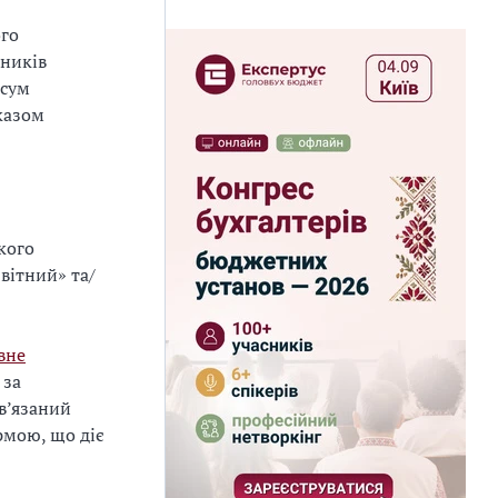
ого
тників
 сум
казом
якого
вітний» та/
вне
 за
в’язаний
рмою, що діє