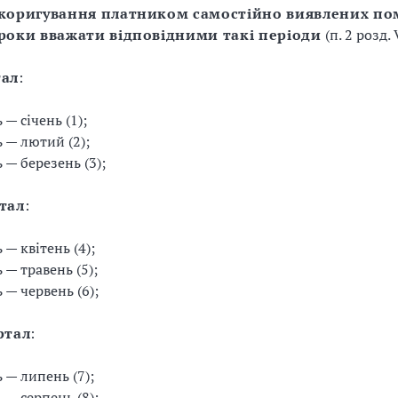
 коригування платником самостійно виявлених по
 роки вважати відповідними такі періоди
(п. 2 розд.
тал
:
 — січень (1);
ь — лютий (2);
 — березень (3);
ртал
:
 — квітень (4);
 — травень (5);
 — червень (6);
ртал
:
ь — липень (7);
 — серпень (8);