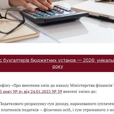
с бухгалтерів бюджетних установ — 2026: унікаль
року
фіну «Про внесення змін до наказу Міністерства фінансів
15 року № 4» від 24.01.2025 № 39
внесені зміни до:
одаткового розрахунку сум доходу, нарахованого (сплачен
 платників податків — фізичних осіб, і сум утриманого з ни