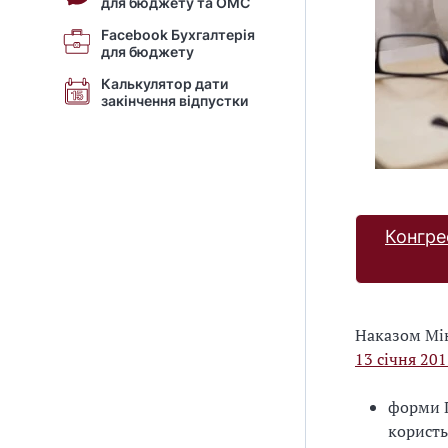
для бюджету та ОМС
Facebook Бухгалтерія
для бюджету
Калькулятор дати
закінчення відпустки
Конгре
Наказом Мін
13 січня 20
форми П
користь