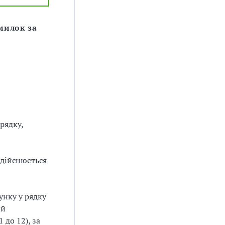
милок за
рядку,
здійснюється
унку у рядку
ий
 до 12), за