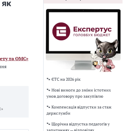
 як
ету та ОМС»
ння
🐾 ЄТС на 2026 рік
🐾 Нові вимоги до зміни істотних
умов договору про закупівлю
🐾 Компенсація відпустки за стаж
С»
держслужби
🐾 Щорічна відпустка педагогів у
запитаннях — відповідях