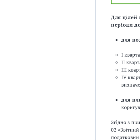
Для цілей
періоди д
для по
I кварта
II кварт
III квар
IV квар
визначе
для пл
коригув
Згідно з пр
02 «Звітний
податковий 