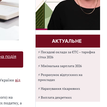
АКТУАЛЬНЕ
⚡ Посадові оклади за ЄТС – тарифна
на подія
сітка 2026
⚡ Мінімальна зарплата 2026
⚡ Розрахунок відпускних на
прикладах
 України
від
⚡ Нарахування лікарняних
ого) на
⚡ Виплата декретних
х податку, а