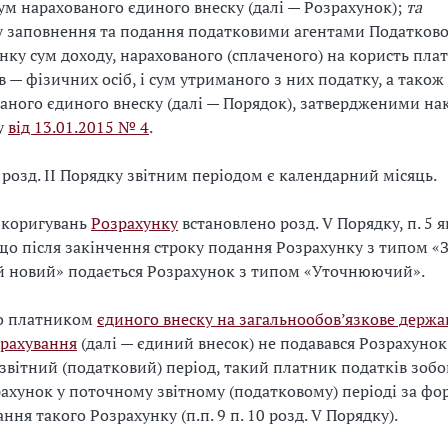
ум нарахованого єдиного внеску (далі — Розрахунок);
та
 заповнення та подання податковими агентами Податков
нку сум доходу, нарахованого (сплаченого) на користь пла
в — фізичних осіб, і сум утриманого з них податку, а також
аного єдиного внеску (далі — Порядок), затвердженими на
у
від 13.01.2015 № 4
.
1 розд. ІІ Порядку звітним періодом є календарний місяць.
 коригувань
Розрахунку
встановлено розд. V Порядку, п. 5 
що після закінчення строку подання Розрахунку з типом «З
й новий» подається Розрахунок з типом «Уточнюючий».
 платником
єдиного внеску на загальнообов’язкове держа
трахування
(далі — єдиний внесок) не подавався Розрахунок
звітний (податковий) період, такий платник податків зобо
ахунок у поточному звітному (податковому) періоді за фо
ння такого Розрахунку (п.п. 9 п. 10 розд. V Порядку).