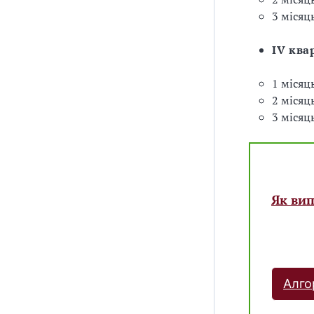
3 місяць
IV ква
1 місяц
2 місяц
3 місяць
Як ви
Алго