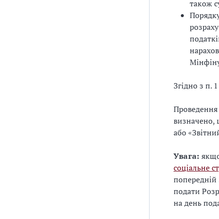
також с
Порядку
розраху
податкі
нарахов
Мінфін
Згідно з п. 
Проведення
визначено, 
або «Звітни
Увага:
якщо
соціальне с
попередній 
подати Розр
на день пода