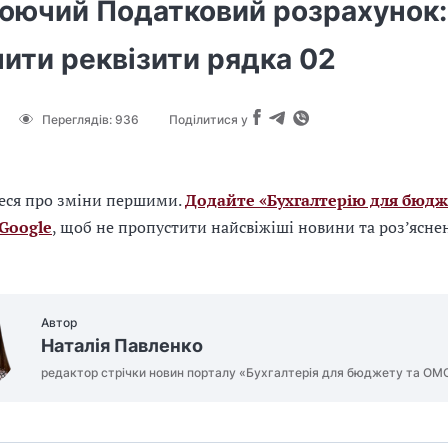
юючий Податковий розрахунок:
ити реквізити рядка 02
Переглядів:
936
Поділитися у
еся про зміни першими.
Додайте «Бухгалтерію для бюдж
 Google
, щоб не пропустити найсвіжіші новини та роз’ясне
Автор
Наталія Павленко
редактор стрічки новин порталу «Бухгалтерія для бюджету та ОМ