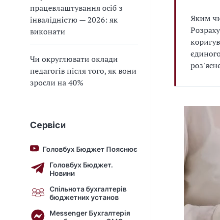
працевлаштування осіб з
Яким чи
інвалідністю — 2026: як
Розраху
виконати
коригув
єдиного
Чи округлювати оклади
роз'ясн
педагогів після того, як вони
зросли на 40%
Сервіси
Головбух Бюджет Пояснює
Головбух Бюджет.
Новини
Спільнота бухгалтерів
бюджетних установ
Messenger Бухгалтерія