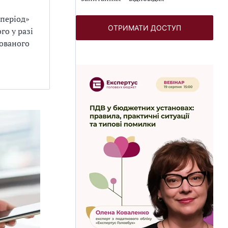
 період»
ОТРИМАТИ ДОСТУП
го у разі
хованого