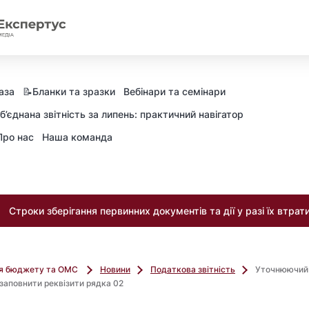
аза
📝Бланки та зразки
Вебінари та семінари
б’єднана звітність за липень: практичний навігатор
Про нас
Наша команда
Строки зберігання первинних документів та дії у разі їх втрат
ля бюджету та ОМС
Новини
Податкова звітність
Уточнюючий
 заповнити реквізити рядка 02