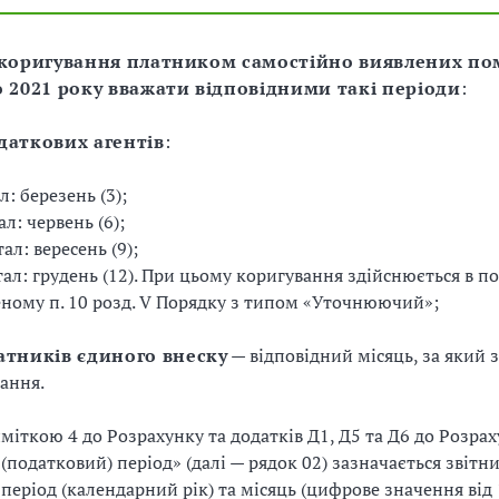
 коригування платником самостійно виявлених по
о 2021 року вважати відповідними такі періоди
:
даткових агентів
:
л: березень (3);
ал: червень (6);
тал: вересень (9);
тал: грудень (12). При цьому коригування здійснюється в по
ному п. 10 розд. V Порядку з типом «Уточнюючий»;
атників єдиного внеску
— відповідний місяць, за який 
ання.
иміткою 4 до Розрахунку та додатків Д1, Д5 та Д6 до Розрах
 (податковий) період» (далі — рядок 02) зазначається звітн
період (календарний рік) та місяць (цифрове значення від 1