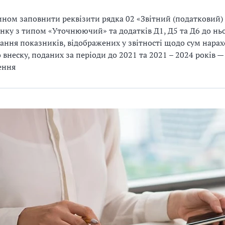
ном заповнити реквізити рядка 02 «Звітний (податковий)
нку з типом «Уточнюючий» та додатків Д1, Д5 та Д6 до ньо
ання показників, відображених у звітності щодо сум нара
 внеску, поданих за періоди до 2021 та 2021 – 2024 років —
ення