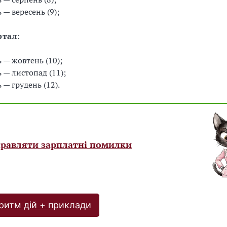
 — вересень (9);
ртал
:
ь — жовтень (10);
ь — листопад (11);
 — грудень (12).
правляти зарплатні помилки
ритм дій + приклади