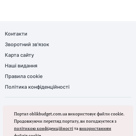
Контакти
Зворотний зв'язок
Карта сайту
Наші видання
Правила cookie
Політика конфіденційності
© Бухгалтерія для бюджету та ОМС, 2026. Усі права захищено
Портал oblikbudget.com.ua використовує файли cookie.
Повне або часткове копіювання будь-яких матеріалів порталу,
цитування, публікація їх анотованих оглядів допускаються лише з
Продовжуючи перегляд порталу, ви погоджуєтеся з
письмового дозволу редакції порталу
політикою конфіденційності
та
використанням
файлів cookie