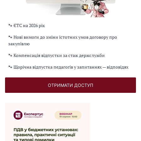
🐾 ЄТС на 2026 рік
🐾 Нові вимоги до зміни істотних умов договору про
закупівлю
🐾 Компенсація відпустки за стаж держслужби
🐾 Щорічна відпустка педагогів у запитаннях — відповідях
ОТРИМАТИ ДОСТУП