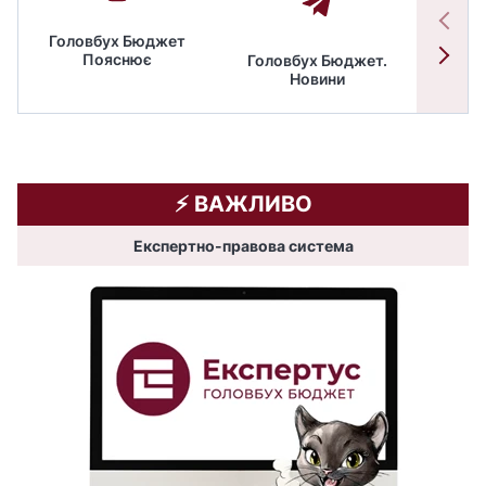
Головбух Бюджет
Пояснює
Головбух Бюджет.
Спільн
Новини
бюдже
⚡️ ВАЖЛИВО
Експертно-правова система