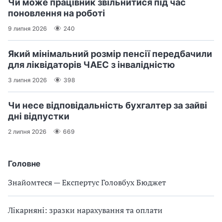
Чи може працівник звільнитися під час
поновлення на роботі
9 липня 2026
240
Який мінімальний розмір пенсії передбачили
для ліквідаторів ЧАЕС з інвалідністю
3 липня 2026
398
Чи несе відповідальність бухгалтер за зайві
дні відпустки
2 липня 2026
669
Головне
Знайомтеся — Експертус Головбух Бюджет
Лікарняні: зразки нарахування та оплати