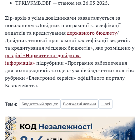
TPKLVKMB.DBF — станом на 26.05.2025.
Zip-архів з усіма довідниками завантажується за
посиланням «Довідник програмної класифікації
видатків та кредитування
державного бюджету
/
Довідник типової програмної класифікації видатків
та кредитування місцевих бюджетів», яке розміщено у
розділі «Нормативно-довідкова
інформація»
підрубрики «Програмне забезпечення
для розпорядників та одержувачів бюджетних коштів»
рубрики «Електронні сервіси» офіційного порталу
Казначейства.
Теми:
Бюджетний процес
Бюджетні новини
... всі