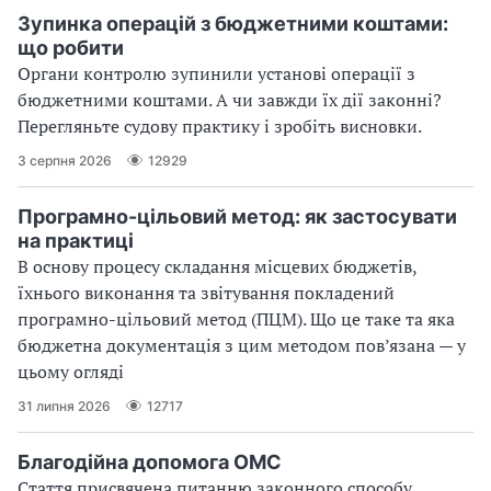
Зупинка операцій з бюджетними коштами:
що робити
Органи контролю зупинили установі операції з
бюджетними коштами. А чи завжди їх дії законні?
Перегляньте судову практику і зробіть висновки.
3 серпня 2026
12929
Програмно-цільовий метод: як застосувати
на практиці
В основу процесу складання місцевих бюджетів,
їхнього виконання та звітування покладений
програмно-цільовий метод (ПЦМ). Що це таке та яка
бюджетна документація з цим методом пов’язана — у
цьому огляді
31 липня 2026
12717
Благодійна допомога ОМС
Стаття присвячена питанню законного способу