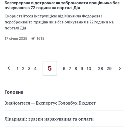
Безперервна відстрочка: як забронювати працівника без
очікування в 72 години на порталі Дія
Скористайтеся інструкцією від Михайла Федорова і
перебронюйте працівників без очікування в 72 години на
порталі Дія
17 січня 2025
1618
5
...
1
2
3
4
6
7
8
9
10
28
29
Головне
Знайомтеся — Експертус Головбух Бюджет
Лікарняні: зразки нарахування та оплати