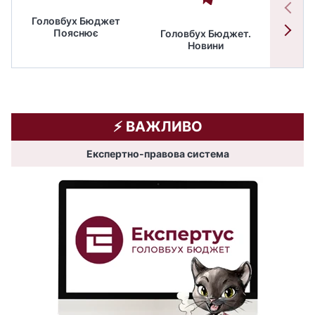
Головбух Бюджет
Пояснює
Головбух Бюджет.
Спільн
Новини
бюдже
⚡️ ВАЖЛИВО
Експертно-правова система