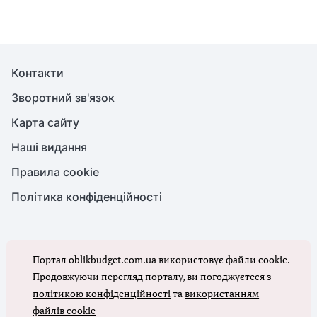
Контакти
Зворотний зв'язок
Карта сайту
Наші видання
Правила cookie
Політика конфіденційності
© Бухгалтерія для бюджету та ОМС, 2026. Усі права захищено
Портал oblikbudget.com.ua використовує файли cookie.
Повне або часткове копіювання будь-яких матеріалів порталу,
цитування, публікація їх анотованих оглядів допускаються лише з
Продовжуючи перегляд порталу, ви погоджуєтеся з
письмового дозволу редакції порталу
політикою конфіденційності
та
використанням
файлів cookie