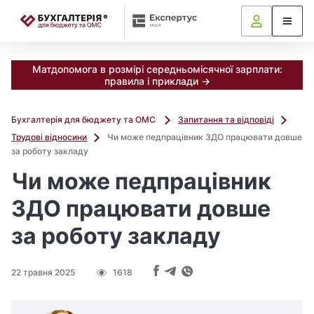
📝
Матдопомога в розмірі середньомісячної зарплати:
правила і приклади →
Бухгалтерія для бюджету та ОМС
Запитання та відповіді
Трудові відносини
Чи може педпрацівник ЗДО працювати довше
за роботу закладу
Чи може педпрацівник
ЗДО працювати довше
за роботу закладу
22 травня 2025
1618