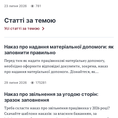
23 липня 2026
781
Статті за темою
Усі статті за темою
Наказ про надання матеріальної допомоги: як
заповнити правильно
Перед тим як надати працівникові матеріальну допомогу,
необхідно оформити відповідні документи, зокрема, наказ
про надання матеріальної допомоги. Дізнайтеся, як
правильно заповнити наказ про надання матеріальної
допомоги: на оздоровлення, у зв’язку з сімейними
29 липня 2026
175281
обставинами, на лікування, на оздоровлення дітей, на
поховання
Наказ про звільнення за угодою сторін:
зразок заповнення
Треба скласти наказ про звільнення працівника у 2026 році?
Скачайте шаблони наказів: за власним бажанням, за