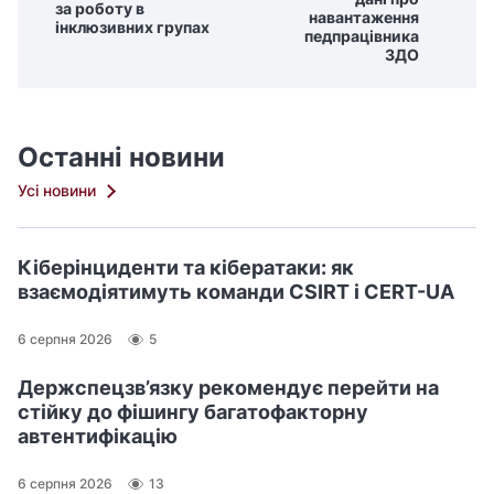
за роботу в
навантаження
інклюзивних групах
педпрацівника
ЗДО
Останні новини
Усі новини
Кіберінциденти та кібератаки: як
взаємодіятимуть команди CSIRT і CERT-UA
6 серпня 2026
5
Держспецзв’язку рекомендує перейти на
стійку до фішингу багатофакторну
автентифікацію
6 серпня 2026
13