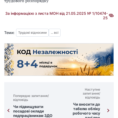
трудового розпорядку
За інформацією з листа МОН від 21.05.2025 № 1/10474-
25
Теми:
Трудові відносини
... всі
Наступне
запитання/
Попереднє запитання/
відповідь
відповідь
Чи вносити до
Чи підвищувати
табелю обліку
посадові оклади
робочого часу
педпрацівникам ЗДО
дані про