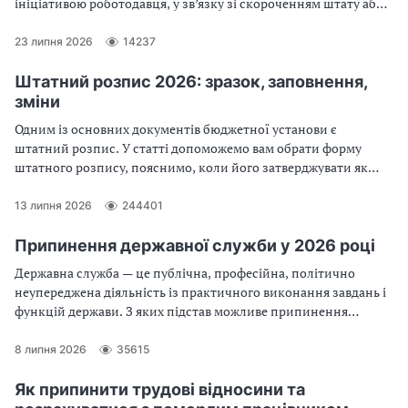
ініціативою роботодавця, у зв’язку зі скороченням штату або
прогулами.
23 липня 2026
14237
Штатний розпис 2026: зразок, заповнення,
зміни
Одним із основних документів бюджетної установи є
штатний розпис. У статті допоможемо вам обрати форму
штатного розпису, пояснимо, коли його затверджувати як
його заповнити без помилок
13 липня 2026
244401
Припинення державної служби у 2026 році
Державна служба — це публічна, професійна, політично
неупереджена діяльність із практичного виконання завдань і
функцій держави. З яких підстав можливе припинення
державної служби? Який порядок припинення державної
служби? З’ясуймо разом!
8 липня 2026
35615
Як припинити трудові відносини та