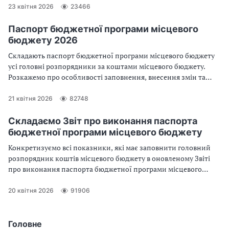
23 квітня 2026
23466
Паспорт бюджетної програми місцевого
бюджету 2026
Складають паспорт бюджетної програми місцевого бюджету
усі головні розпорядники за коштами місцевого бюджету.
Розкажемо про особливості заповнення, внесення змін та
термін затвердження
21 квітня 2026
82748
Складаємо Звіт про виконання паспорта
бюджетної програми місцевого бюджету
Конкретизуємо всі показники, які має заповнити головний
розпорядник коштів місцевого бюджету в оновленому Звіті
про виконання паспорта бюджетної програми місцевого
бюджету за 2026 рік. Також покажемо зразок заповнення Звіту
про виконання паспорта бюджетної програми місцевого
20 квітня 2026
91906
бюджету 2026 за існуючою формою
Головне