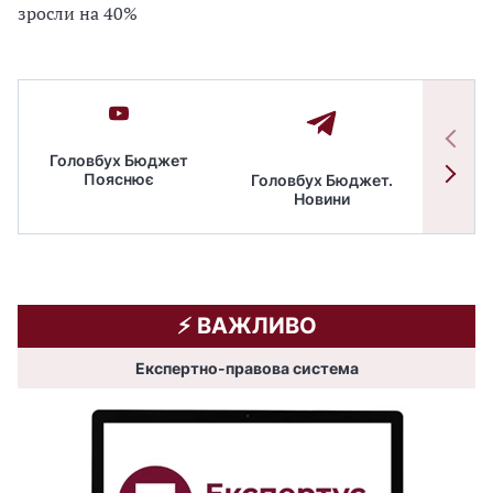
зросли на 40%
Головбух Бюджет
Пояснює
Головбух Бюджет.
Спільн
Новини
бюдже
⚡️ ВАЖЛИВО
Експертно-правова система