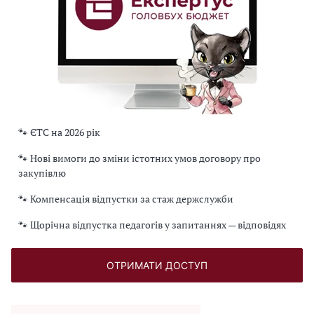
🐾 ЄТС на 2026 рік
🐾 Нові вимоги до зміни істотних умов договору про
закупівлю
🐾 Компенсація відпустки за стаж держслужби
🐾 Щорічна відпустка педагогів у запитаннях — відповідях
ОТРИМАТИ ДОСТУП