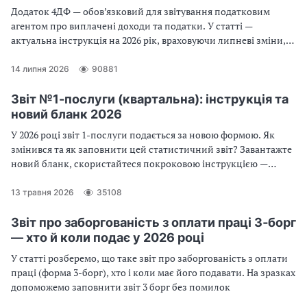
Додаток 4ДФ — обов’язковий для звітування податковим
агентом про виплачені доходи та податки. У статті —
актуальна інструкція на 2026 рік, враховуючи липневі зміни,
поширені помилки та 6 зразків заповнення форми 4ДФ
14 липня 2026
90881
Звіт №1-послуги (квартальна): інструкція та
новий бланк 2026
У 2026 році звіт 1-послуги подається за новою формою. Як
змінився та як заповнити цей статистичний звіт? Завантажте
новий бланк, скористайтеся покроковою інструкцією —
звітуйте без помилок і штрафів
13 травня 2026
35108
Звіт про заборгованість з оплати праці 3‑борг
— хто й коли подає у 2026 році
У статті розберемо, що таке звіт про заборгованість з оплати
праці (форма 3-борг), хто і коли має його подавати. На зразках
допоможемо заповнити звіт 3 борг без помилок