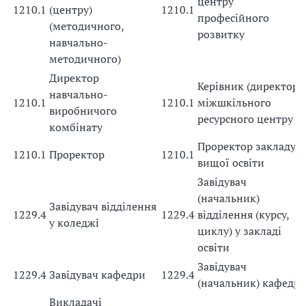
центру
1210.1
(центру)
1210.1
професійного
(методичного,
розвитку
навчально-
методичного)
Директор
Керівник (директор)
навчально-
1210.1
1210.1
міжшкільного
виробничого
ресурсного центру
комбінату
Проректор закладу
1210.1
Проректор
1210.1
вищої освіти
Завідувач
(начальник)
Завідувач відділення
1229.4
1229.4
відділення (курсу,
у коледжі
циклу) у закладі
освіти
Завідувач
1229.4
Завідувач кафедри
1229.4
(начальник) кафедр
Викладачі