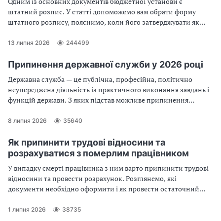
Одним із основних документів бюджетної установи є
штатний розпис. У статті допоможемо вам обрати форму
штатного розпису, пояснимо, коли його затверджувати як
його заповнити без помилок
13 липня 2026
244499
Припинення державної служби у 2026 році
Державна служба — це публічна, професійна, політично
неупереджена діяльність із практичного виконання завдань і
функцій держави. З яких підстав можливе припинення
державної служби? Який порядок припинення державної
служби? З’ясуймо разом!
8 липня 2026
35640
Як припинити трудові відносини та
розрахуватися з померлим працівником
У випадку смерті працівника з ним варто припинити трудові
відносини та провести розрахунок. Розглянемо, які
документи необхідно оформити і як провести остаточний
розрахунок
1 липня 2026
38735