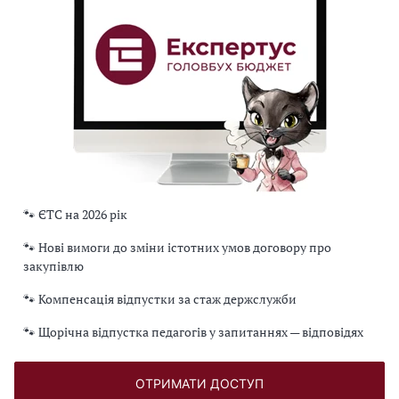
🐾 ЄТС на 2026 рік
🐾 Нові вимоги до зміни істотних умов договору про
закупівлю
🐾 Компенсація відпустки за стаж держслужби
🐾 Щорічна відпустка педагогів у запитаннях — відповідях
ОТРИМАТИ ДОСТУП