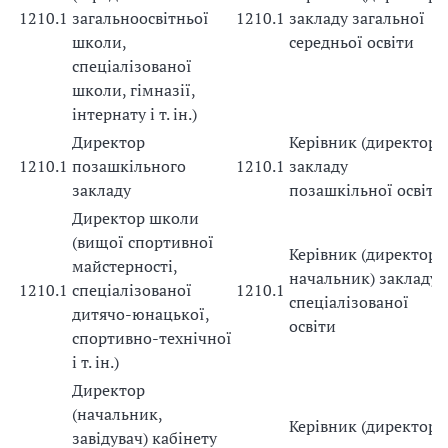
1210.1
загальноосвітньої
1210.1
закладу загальної
школи,
середньої освіти
спеціалізованої
школи, гімназії,
інтернату і т. ін.)
Директор
Керівник (директор)
1210.1
позашкільного
1210.1
закладу
закладу
позашкільної освіти
Директор школи
(вищої спортивної
Керівник (директор,
майстерності,
начальник) закладу
1210.1
спеціалізованої
1210.1
спеціалізованої
дитячо-юнацької,
освіти
спортивно-технічної
і т. ін.)
Директор
(начальник,
Керівник (директор)
завідувач) кабінету