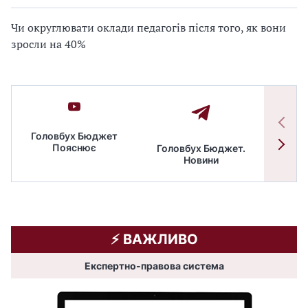
Чи округлювати оклади педагогів після того, як вони
зросли на 40%
Головбух Бюджет
Пояснює
Головбух Бюджет.
Спільн
Новини
бюдже
⚡️ ВАЖЛИВО
Експертно-правова система