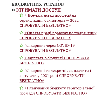
БЮДЖЕТНИХ УСТАНОВ
⏩
ОТРИМАТИ ДОСТУП
⭐️ Всеукраїнська професійна
сертифікація бухгалтерів — 2022
СПРОБУВАТИ БЕЗПЛАТНО⚡️
⭐️Оплата праці в умовах посткарантину
СПРОБУВАТИ БЕЗПЛАТНО⚡️
⭐️Лікарняні через COVID-19
СПРОБУВАТИ БЕЗПЛАТНО⚡️
⭐️Зарплата в бюджеті СПРОБУВАТИ
БЕЗПЛАТНО⚡️
⭐️Лікарняні та декретні: як платити і
звітувати у 2021 році СПРОБУВАТИ
БЕЗПЛАТНО⚡️
⭐️Планування бюджету територіальної
громади СПРОБУВАТИ БЕЗПЛАТНО⚡️