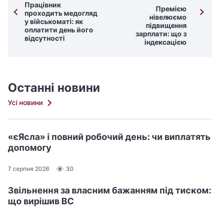
Працівник
Премією
проходить медогляд
нівелюємо
у військоматі: як
підвищення
оплатити день його
зарплати: що з
відсутності
індексацією
Останні новини
Усі новини
«єЯсла» і повний робочий день: чи виплатять
допомогу
7 серпня 2026
30
Звільнення за власним бажанням під тиском:
що вирішив ВС