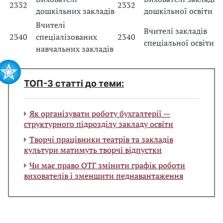
2332
2332
дошкільних закладів
дошкільної освіти
Вчителі
Вчителі закладів
2340
спеціалізованих
2340
спеціальної освіти
навчальних закладів
ТОП-3 статті до теми:
Як організувати роботу бухгалтерії —
структурного підрозділу закладу освіти
Творчі працівники театрів та закладів
культури матимуть творчі відпустки
Чи має право ОТГ змінити графік роботи
вихователів і зменшити педнавантаження