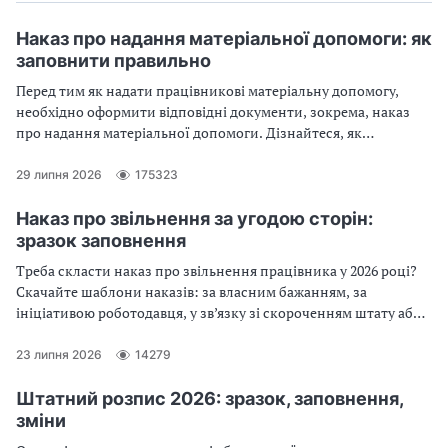
Наказ про надання матеріальної допомоги: як
заповнити правильно
Перед тим як надати працівникові матеріальну допомогу,
необхідно оформити відповідні документи, зокрема, наказ
про надання матеріальної допомоги. Дізнайтеся, як
правильно заповнити наказ про надання матеріальної
допомоги: на оздоровлення, у зв’язку з сімейними
29 липня 2026
175323
обставинами, на лікування, на оздоровлення дітей, на
поховання
Наказ про звільнення за угодою сторін:
зразок заповнення
Треба скласти наказ про звільнення працівника у 2026 році?
Скачайте шаблони наказів: за власним бажанням, за
ініціативою роботодавця, у зв’язку зі скороченням штату або
прогулами.
23 липня 2026
14279
Штатний розпис 2026: зразок, заповнення,
зміни