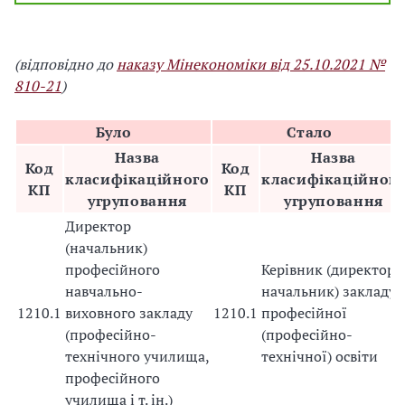
(відповідно до
наказу Мінекономіки від 25.10.2021 №
810-21
)
Було
Стало
Назва
Назва
Код
Код
класифікаційного
класифікаційног
КП
КП
угруповання
угруповання
Директор
(начальник)
професійного
Керівник (директор,
навчально-
начальник) закладу
1210.1
виховного закладу
1210.1
професійної
(професійно-
(професійно-
технічного училища,
технічної) освіти
професійного
училища і т. ін.)