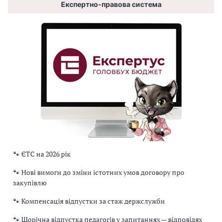
Експертно-правова система
🐾 ЄТС на 2026 рік
🐾 Нові вимоги до зміни істотних умов договору про
закупівлю
🐾 Компенсація відпустки за стаж держслужби
🐾 Щорічна відпустка педагогів у запитаннях — відповідях