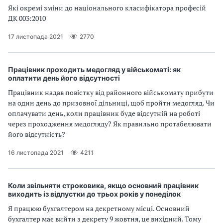
Які окремі зміни до національного класифікатора професій
ДК 003:2010
17 листопада 2021
2770
Працівник проходить медогляд у військоматі: як
оплатити день його відсутності
Працівник надав повістку від районного військомату прибути
на один день до призовної дільниці, щоб пройти медогляд. Чи
оплачувати день, коли працівник буде відсутній на роботі
через проходження медогляду? Як правильно протабелювати
його відсутність?
16 листопада 2021
4211
Коли звільняти строковика, якщо основний працівник
виходить із відпустки до трьох років у понеділок
Я працюю бухгалтером на декретному місці. Основний
бухгалтер має вийти з декрету 9 жовтня, це вихідний. Тому