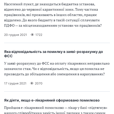
Населений пункт, де знаходиться бюджетна установа,
віднесено до червоної карантинної зони. Тому частина
працівників, які проживають в інших областях, працює
віддалено. До якого бюджету в такій ситуації сплачувати
ПДФО — за місцезнаходженням установи чи працівників?
20 грудня 2021
1722
Яка відповідальність за помилку в заяві-розрахунку до
ФСС
У заяві-розрахунку до ФСС на оплату лікарняних неправильно
зазначили стаж. Чи є відповідальність, якщо ця помилка не
призводить до збільшення або зменшення в нарахуваннях?
17 грудня 2021
2070
Як діяти, якщо е-лікарняний сформовано помилково
Прийшов е-лікарняний помилково — лікар у базі «підтягнув»
нашого співробітника замість іншої людини з таким самим