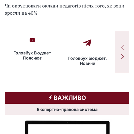
Чи округлювати оклади педагогів після того, як вони
зросли на 40%
Головбух Бюджет
Пояснює
Головбух Бюджет.
Спільн
Новини
бюдже
⚡️ ВАЖЛИВО
Експертно-правова система