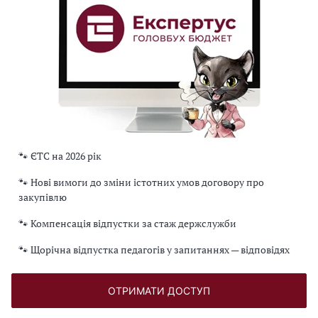
🐾 ЄТС на 2026 рік
🐾 Нові вимоги до зміни істотних умов договору про
закупівлю
🐾 Компенсація відпустки за стаж держслужби
🐾 Щорічна відпустка педагогів у запитаннях — відповідях
ОТРИМАТИ ДОСТУП