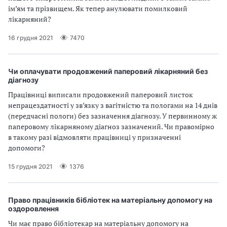
ім’ям та прізвищем. Як тепер анулювати помилковий
лікарняний?
16 грудня 2021
7470
Чи оплачувати продовжений паперовий лікарняний без
діагнозу
Працівниці виписали продовжений паперовий листок
непрацездатності у зв’язку з вагітністю та пологами на 14 днів
(передчасні пологи) без зазначення діагнозу. У первинному ж
паперовому лікарняному діагноз зазначений. Чи правомірно
в такому разі відмовляти працівниці у призначенні
допомоги?
15 грудня 2021
1376
Право працівників бібліотек на матеріальну допомогу на
оздоровлення
Чи має право бібліотекар на матеріальну допомогу на