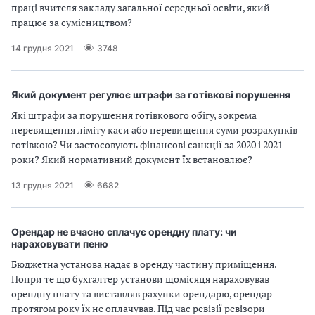
праці вчителя закладу загальної середньої освіти, який
працює за сумісництвом?
14 грудня 2021
3748
Який документ регулює штрафи за готівкові порушення
Які штрафи за порушення готівкового обігу, зокрема
перевищення ліміту каси або перевищення суми розрахунків
готівкою? Чи застосовують фінансові санкції за 2020 і 2021
роки? Який нормативний документ їх встановлює?
13 грудня 2021
6682
Орендар не вчасно сплачує орендну плату: чи
нараховувати пеню
Бюджетна установа надає в оренду частину приміщення.
Попри те що бухгалтер установи щомісяця нараховував
орендну плату та виставляв рахунки орендарю, орендар
протягом року їх не оплачував. Під час ревізії ревізори