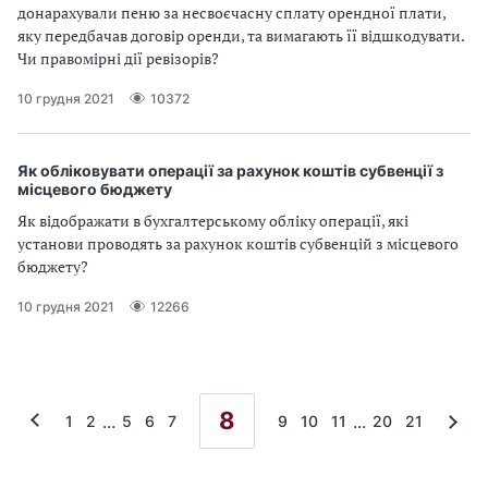
донарахували пеню за несвоєчасну сплату орендної плати,
яку передбачав договір оренди, та вимагають її відшкодувати.
Чи правомірні дії ревізорів?
10 грудня 2021
10372
Як обліковувати операції за рахунок коштів субвенції з
місцевого бюджету
Як відображати в бухгалтерському обліку операції, які
установи проводять за рахунок коштів субвенцій з місцевого
бюджету?
10 грудня 2021
12266
8
...
...
1
2
5
6
7
9
10
11
20
21