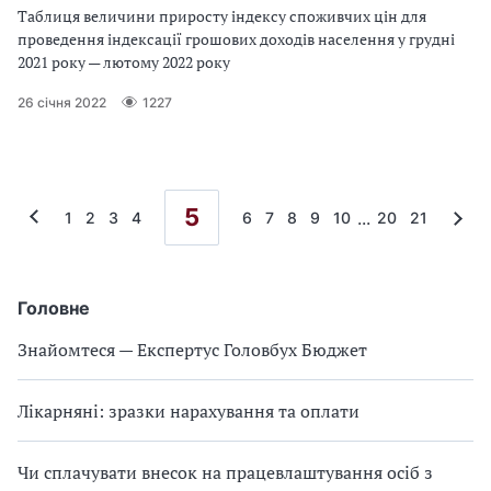
Таблиця величини приросту індексу споживчих цін для
проведення індексації грошових доходів населення у грудні
2021 року — лютому 2022 року
26 січня 2022
1227
5
...
1
2
3
4
6
7
8
9
10
20
21
Головне
Знайомтеся — Експертус Головбух Бюджет
Лікарняні: зразки нарахування та оплати
Чи сплачувати внесок на працевлаштування осіб з