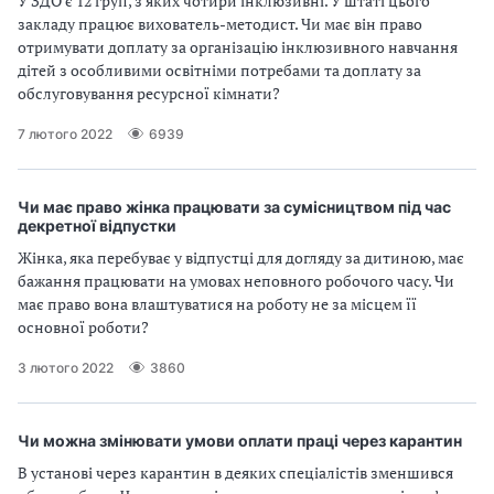
У ЗДО є 12 груп, з яких чотири інклюзивні. У штаті цього
закладу працює вихователь-методист. Чи має він право
отримувати доплату за організацію інклюзивного навчання
дітей з особливими освітніми потребами та доплату за
обслуговування ресурсної кімнати?
7 лютого 2022
6939
Чи має право жінка працювати за сумісництвом під час
декретної відпустки
Жінка, яка перебуває у відпустці для догляду за дитиною, має
бажання працювати на умовах неповного робочого часу. Чи
має право вона влаштуватися на роботу не за місцем її
основної роботи?
3 лютого 2022
3860
Чи можна змінювати умови оплати праці через карантин
В установі через карантин в деяких спеціалістів зменшився