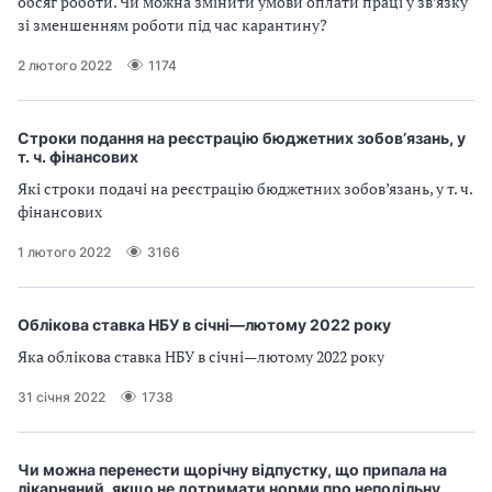
обсяг роботи. Чи можна змінити умови оплати праці у зв’язку
зі зменшенням роботи під час карантину?
2 лютого 2022
1174
Строки подання на реєстрацію бюджетних зобов’язань, у
т. ч. фінансових
Які строки подачі на реєстрацію бюджетних зобов’язань, у т. ч.
фінансових
1 лютого 2022
3166
Облікова ставка НБУ в січні—лютому 2022 року
Яка облікова ставка НБУ в січні—лютому 2022 року
31 січня 2022
1738
Чи можна перенести щорічну відпустку, що припала на
лікарняний, якщо не дотримати норми про неподільну