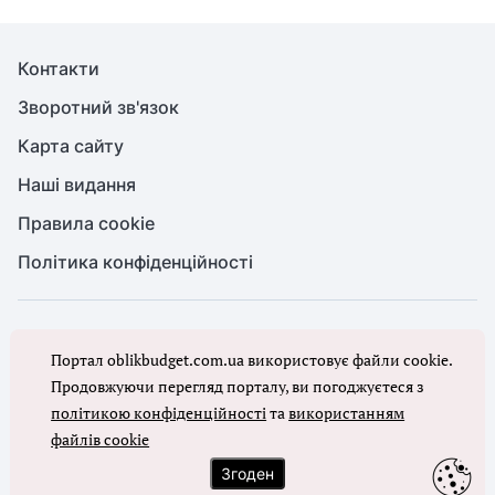
Контакти
Зворотний зв'язок
Карта сайту
Наші видання
Правила cookie
Політика конфіденційності
© Бухгалтерія для бюджету та ОМС, 2026. Усі права захищено
Портал oblikbudget.com.ua використовує файли cookie.
Повне або часткове копіювання будь-яких матеріалів порталу,
цитування, публікація їх анотованих оглядів допускаються лише з
Продовжуючи перегляд порталу, ви погоджуєтеся з
письмового дозволу редакції порталу
політикою конфіденційності
та
використанням
файлів cookie
Ми в соцмережах
Згоден