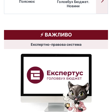
Пояснює
Головбух Бюджет.
Спільн
Новини
бюдже
⚡️ ВАЖЛИВО
Експертно-правова система