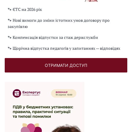
🐾 ЄТС на 2026 рік
🐾 Нові вимоги до зміни істотних умов договору про
закупівлю
🐾 Компенсація відпустки за стаж держслужби
🐾 Щорічна відпустка педагогів у запитаннях — відповідях
ОТРИМАТИ ДОСТУП