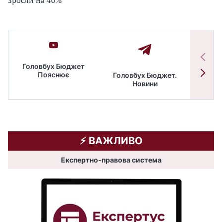
зросли на 40%
Головбух Бюджет
Пояснює
Головбух Бюджет.
Спільн
Новини
бюдже
⚡️ ВАЖЛИВО
Експертно-правова система