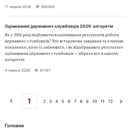
11 червня 2026
568485
Оцінювання державних службовців 2026: алгоритм
Як у 2026 році відбувається оцінювання результатів роботи
державних службовців? Хто встановлює завдання та ключові
показники, коли їх змінювати, і як відображають результати
оцінювання державних службовців — зібрали все в одному
алгоритмі
4 червня 2026
61767
1
2
3
4
5
6
7
8
9
10
11
12
Головне