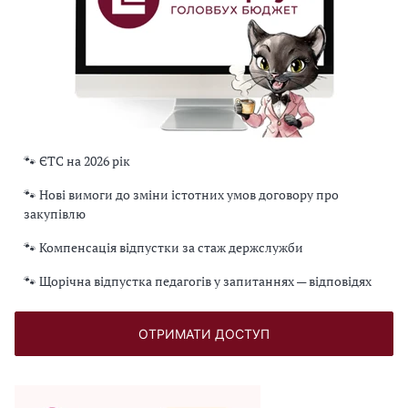
🐾 ЄТС на 2026 рік
🐾 Нові вимоги до зміни істотних умов договору про
закупівлю
🐾 Компенсація відпустки за стаж держслужби
🐾 Щорічна відпустка педагогів у запитаннях — відповідях
ОТРИМАТИ ДОСТУП