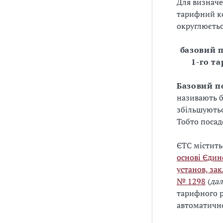
Для визначе
тарифний ко
округлюєтьс
базовий п
1-го т
Базовий п
називають б
збільшуютьс
Тобто посад
ЄТС містить
основі Єдин
установ, за
№ 1298
(
дал
тарифного р
автоматично