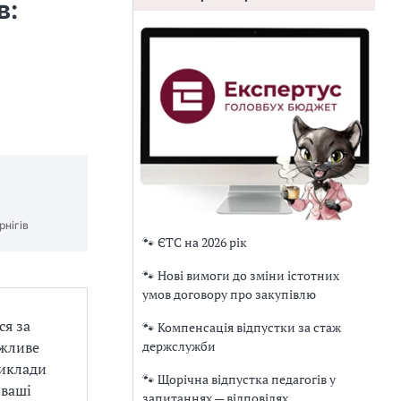
в:
рнігів
🐾 ЄТС на 2026 рік
🐾 Нові вимоги до зміни істотних
умов договору про закупівлю
ся за
🐾 Компенсація відпустки за стаж
держслужби
ожливе
риклади
🐾 Щорічна відпустка педагогів у
 ваші
запитаннях — відповідях