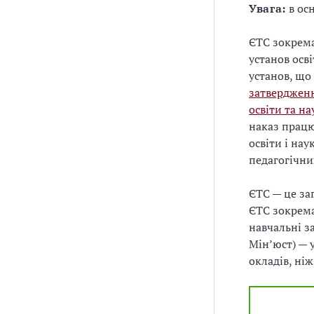
Увага:
в ос
ЄТС зокрема
установ осв
установ, щ
затвердженн
освіти та н
наказ працю
освіти і на
педагогічни
ЄТС — це за
ЄТС зокрема
навчальні з
Мінʼюст) — 
окладів, ні