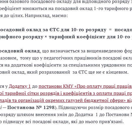
ння базового посадового окладу для відповідного розряду 
ефіцієнт множиться на посадовий оклад 1-го тарифного р
я до цілих. Наприклад, маємо:
осадовий оклад за ЄТС для 10-го розряду = посад
арифного розряду × тарифний коефіцієнт для 10-го
осадовий оклад
, що визначається за вищенаведеною ф
азовим, тому що у педагогічних працівників посадові окл
я на додаткові коефіцієнти за спеціальними урядовими п
овий оклад, який розрахований за ЄТС ще не є кінцевим.
ся у
Додатку 1
до
постанови КМУ «Про оплату праці праців
ої тарифної сітки розрядів і коефіцієнтів з оплати праці п
кладів та організацій окремих галузей бюджетної сфери» ві
і
—
Постанова № 1298
). Підвищуючи розмір посадового 
озряду шляхом внесення змін до Додатка 1 до Постанови
 підвищує всі посадові оклади, які до нього прив’язані.