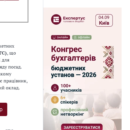
джетних
ТС)
, що
і для
яду посад.
акому
є працівник,
ий оклад.
р