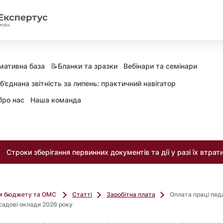
мативна база
📝Бланки та зразки
Вебінари та семінари
б’єднана звітність за липень: практичний навігатор
Про нас
Наша команда
Строки зберігання первинних документів та дії у разі їх втрат
ля бюджету та ОМС
Статті
Заробітна плата
Оплата праці пед
осадові оклади 2026 року