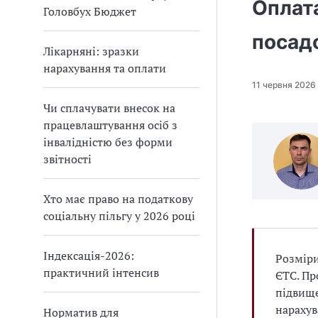
Оплата
Головбух Бюджет
посад
Лікарняні: зразки
нарахування та оплати
11 червня 2026
Чи сплачувати внесок на
працевлаштування осіб з
інвалідністю без форми
звітності
Хто має право на податкову
соціальну пільгу у 2026 році
Індексація-2026:
Розміри
практичний інтенсив
ЄТС. Пр
підвище
нарахув
Норматив для