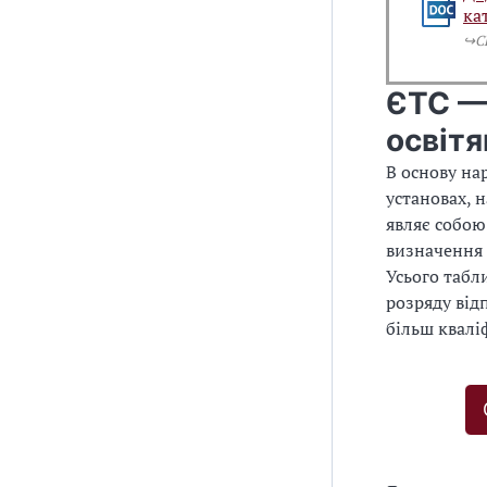
ка
↪️
ЄТС — 
освітя
В основу на
установах, 
являє собою
визначення 
Усього табл
розряду від
більш кваліф