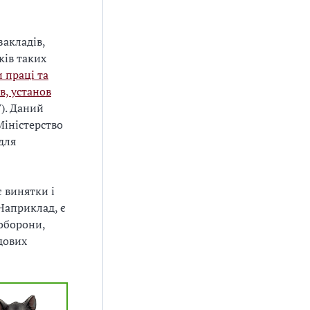
закладів,
ків таких
 праці та
в, установ
7
). Даний
Міністерство
для
 винятки і
Наприклад, є
ноборони,
дових