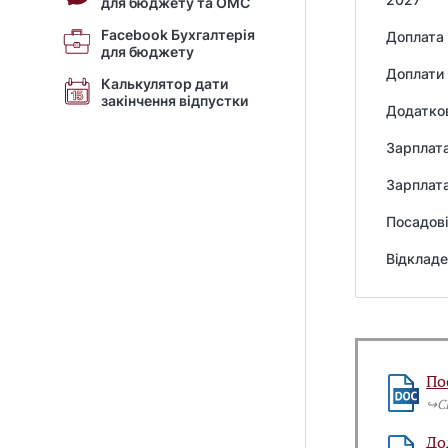
для бюджету та ОМС
Facebook Бухгалтерія
Доплата 
для бюджету
Доплати 
Калькулятор дати
закінчення відпустки
Додатков
Зарплат
Зарплата
Посадові
Відкладе
По
↪️
До