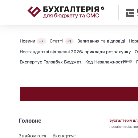
📝
Новини
Статті
Запитання та відповіді
Нор
+7
+1
Нестандартні відпускні 2026: приклади розрахунку
О
Експертус Головбух Бюджет
Код Незалежності💙💛
Головне
Бухгалтерія д
працівників: п
Знайомтеся — Експертус