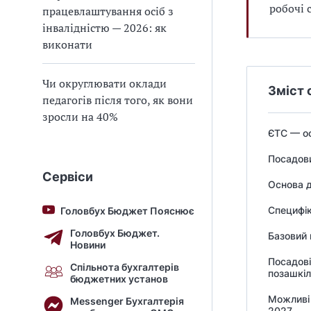
робочі 
працевлаштування осіб з
інвалідністю — 2026: як
виконати
Чи округлювати оклади
Зміст 
педагогів після того, як вони
зросли на 40%
ЄТС — ос
Посадови
Сервіси
Основа д
Специфік
Головбух Бюджет Пояснює
Головбух Бюджет.
Базовий 
Новини
Посадові
Спільнота бухгалтерів
позашкіл
бюджетних установ
Можливі 
Messenger Бухгалтерія
2027