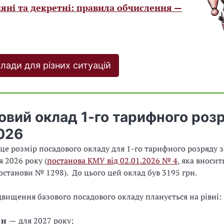
яні та декретні: правила обчислення —
лади для різних ситуацій
овий оклад 1-го тарифного роз
026
це розмір посадового окладу для 1-го тарифного розряду з
ня 2026 року (
постанова КМУ від 02.01.2026 № 4
, яка вносит
останови № 1298). До цього цей оклад був 3195 грн.
двищення базового посадового окладу планується на рівні:
рн
—
для 2027 року;