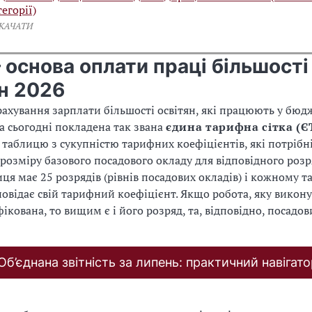
тегорії)
СКАЧАТИ
основа оплати праці більшості
н 2026
рахування зарплати більшості освітян, які працюють у бю
на сьогодні покладена так звана
єдина тарифна сітка (Є
 таблицю з сукупністю тарифних коефіцієнтів, які потрібн
розміру базового посадового окладу для відповідного розр
иця має 25 розрядів (рівнів посадових окладів) і кожному т
повідає свій тарифний коефіцієнт. Якщо робота, яку викону
ікована, то вищим є і його розряд, та, відповідно, посадов
Об’єднана звітність за липень: практичний навігато