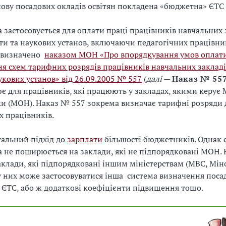
нову посадових окладів освітян покладена «бюджетна» ЄТС
 застосовується для оплати праці працівників навчальних 
іти та наукових установ, включаючи педагогічних працівни
о визначено
наказом МОН «Про впорядкування умов оплати
я схем тарифних розрядів працівників навчальних закладі
аукових установ» від 26.09.2005 № 557
(
далі
—
Наказ № 55
є для працівників, які працюють у закладах, якими керує 
уки (МОН). Наказ № 557 зокрема визначає тарифні розряди 
х працівників.
гальний підхід до
зарплати
більшості бюджетників. Однак є
 не поширюється на заклади, які не підпорядковані МОН. 
аклади, які підпорядковані іншим міністерствам (МВС, Мі
у них може застосовуватися інша система визначення поса
ж ЄТС, або ж додаткові коефіцієнти підвищення тощо.