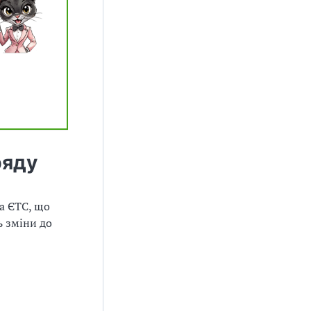
ряду
а ЄТС, що
ь зміни до