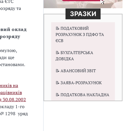
за ЄТС
озряду та
ЗРАЗКИ
📝 ПОДАТКОВИЙ
овий оклад
РОЗРАХУНОК З ПДФО ТА
 розряду
ЄСВ
ормулою,
📝 БУХГАЛТЕРСЬКА
ади ще
ДОВІДКА
остановами.
📝 АВАНСОВИЙ ЗВІТ
📝 ЗАЯВА-РОЗРАХУНОК
ників на
рацівників
📝 ПОДАТКОВА НАКЛАДНА
д 30.08.2002
окладу 1-го
 № 1298 уряд