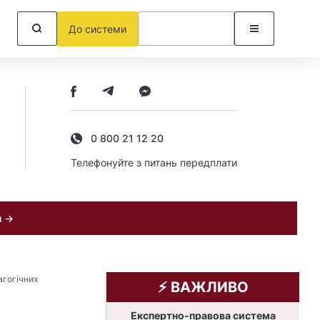
До системи
0 800 21 12 20
Телефонуйте з питань передплати
и →
агогічних
⚡️ ВАЖЛИВО
Експертно-правова система