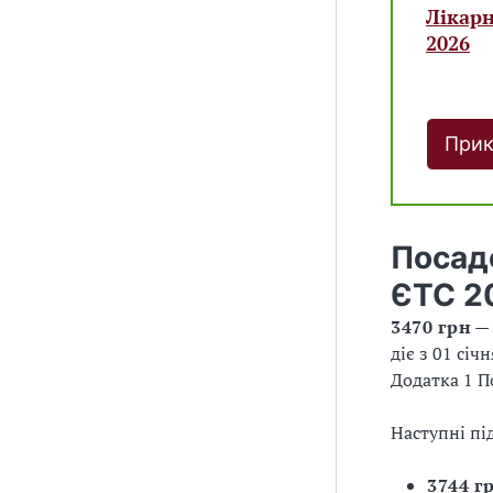
Лікарн
2026
Прик
Посад
ЄТС 2
3470 грн
— 
діє з 01 січ
Додатка 1 П
Наступні пі
3744 г