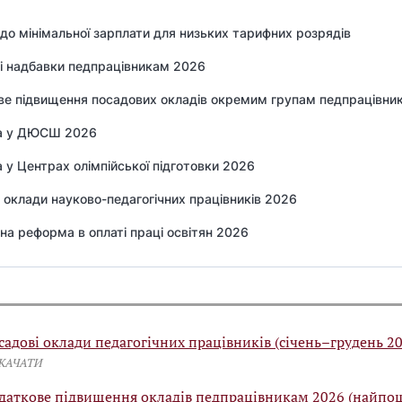
до мінімальної зарплати для низьких тарифних розрядів
і надбавки педпрацівникам 2026
е підвищення посадових окладів окремим групам педпрацівник
а у ДЮСШ 2026
 у Центрах олімпійської підготовки 2026
 оклади науково-педагогічних працівників 2026
на реформа в оплаті праці освітян 2026
садові оклади педагогічних працівників (січень–грудень 2
СКАЧАТИ
даткове підвищення окладів педпрацівникам 2026 (найпо