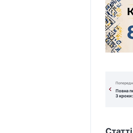
Попередн
Повна п
3 кроки
Статті