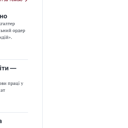
ьно
хгалтер
льний ордер
ндій».
іти —
ви праці у
лат
а