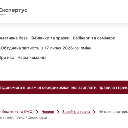
рмативна база
📝Бланки та зразки
Вебінари та семінари
️Об’єднана звітність із 17 липня 2026-го: зміни
Про нас
Наша команда
тдопомога в розмірі середньомісячної зарплати: правила і при
ля бюджету та ОМС
Новини
Заробітна плата
Чи можна затрим
го стану: позиція Держпраці