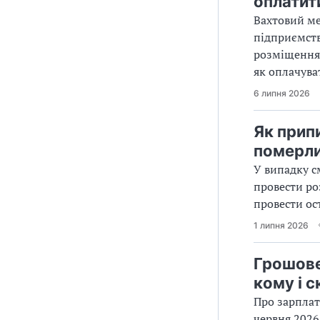
оплатит
Вахтовий ме
підприємств
розміщення 
як оплачува
6 липня 2026
Як прип
померли
У випадку с
провести ро
провести ос
1 липня 2026
Грошове
кому і 
Про зарплат
червня 2026