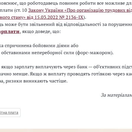
ояснює, що роботодавець повинен робити все можливе для
плати (ст. 10
Закону України «Про організацію трудових ві
ного стану» від 15.03.2022 № 2136-IX
).
ь може бути звільнений від відповідальності за порушенн
арплати
, якщо доведе, що:
ка спричинена бойовими діями або
обставинами непереборної сили (форс-мажором).
 якщо зарплату виплачують через банк — об’єктивних підс
ачно менше. Якщо ж виплату проводять готівкою через ка
а, ризики виникають частіше.
За матеріала
ітна плата