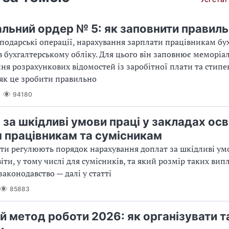
льний ордер № 5: як заповнити правил
осподарські операції, нарахування зарплати працівникам бу
в бухгалтерському обліку. Для цього він заповнює меморіа
ня розрахункових відомостей із заробітної плати та стипе
як це зробити правильно
94180
 за шкідливі умови праці у закладах осв
 працівникам та сумісникам
ти регулюють порядок нарахування доплат за шкідливі умо
іти, у тому числі для сумісників, та який розмір таких вип
законодавство — далі у статті
85883
й метод роботи 2026: як організувати т