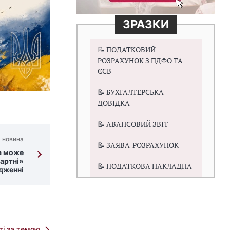
ЗРАЗКИ
📝 ПОДАТКОВИЙ
РОЗРАХУНОК З ПДФО ТА
ЄСВ
📝 БУХГАЛТЕРСЬКА
ДОВІДКА
📝 АВАНСОВИЙ ЗВІТ
 новина
📝 ЗАЯВА-РОЗРАХУНОК
а може
артні»
📝 ПОДАТКОВА НАКЛАДНА
ядженні
тті за темою