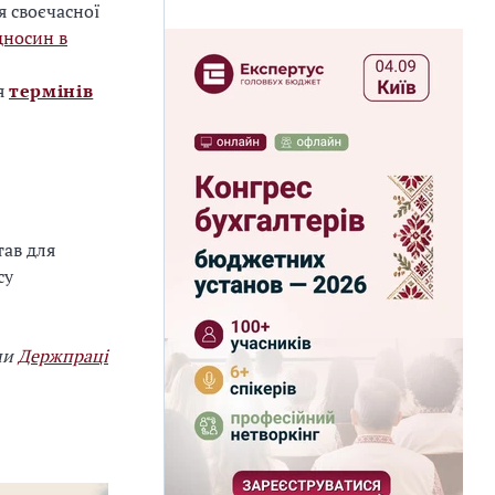
 своєчасної
дносин в
я
термінів
тав для
су
ми
Держпраці