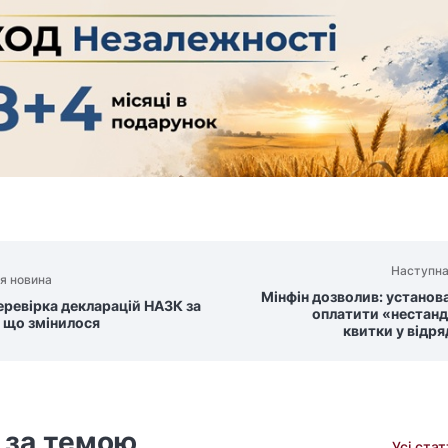
Наступна
я новина
Мінфін дозволив: установ
еревірка декларацій НАЗК за
оплатити «нестанд
: що змінилося
квитки у відр
 за темою
Усі ста