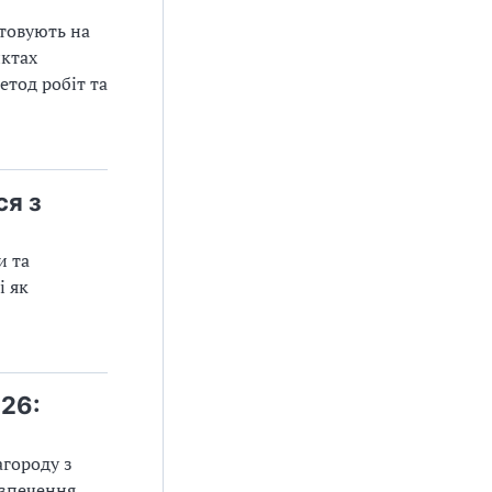
стовують на
нктах
етод робіт та
ся з
и та
і як
26:
агороду з
езпечення