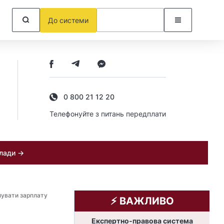
До системи
0 800 21 12 20
Телефонуйте з питань передплати
клади →
увати зарплату
⚡️ ВАЖЛИВО
Експертно-правова система