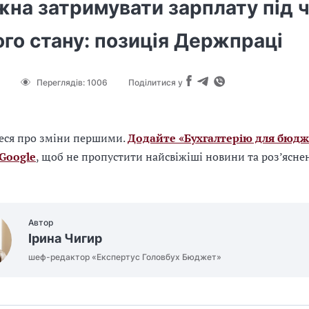
жна затримувати зарплату під 
го стану: позиція Держпраці
Переглядів:
1006
Поділитися у
еся про зміни першими.
Додайте «Бухгалтерію для бюдж
 Google
, щоб не пропустити найсвіжіші новини та роз’ясне
Автор
Ірина Чигир
шеф-редактор «Експертус Головбух Бюджет»