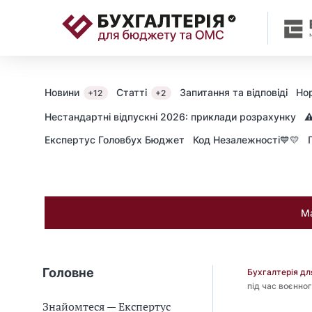
📝
Новини
Статті
Запитання та відповіді
Но
+12
+2
Нестандартні відпускні 2026: приклади розрахунку
⚠
Експертус Головбух Бюджет
Код Незалежності💙💛
Ма
Головне
Бухгалтерія д
під час воєнно
Знайомтеся — Експертус