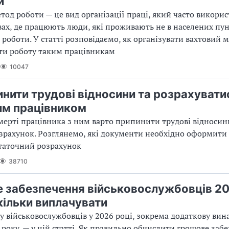
и
тод роботи — це вид організації праці, який часто викори
ах, де працюють люди, які проживають не в населених пу
роботи. У статті розповідаємо, як організувати вахтовий м
ти роботу таким працівникам
10047
инити трудові відносини та розрахувати
м працівником
мерті працівника з ним варто припинити трудові відносин
зрахунок. Розглянемо, які документи необхідно оформити 
таточний розрахунок
38710
 забезпечення військовослужбовців 20
скільки виплачувати
у військовослужбовців у 2026 році, зокрема додаткову вин
 року, — у цій статті. Як правильно обчислити грошове заб