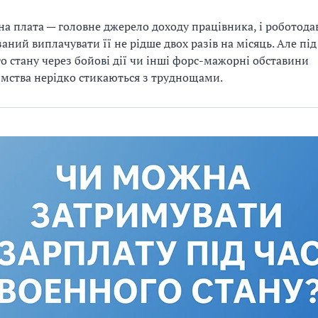
на плата — головне джерело доходу працівника, і роботода
заний виплачувати її не рідше двох разів на місяць. Але під
о стану через бойові дії чи інші форс-мажорні обставини
мства нерідко стикаються з труднощами.