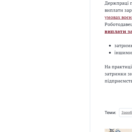
Держпраці п
виплати зар
умовах воєн
Роботодавец
виплати з
затрим
іншими 
На практиці
затримки зн
підприємств
Теми:
Зароб