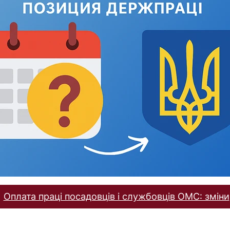
Оплата праці посадовців і службовців ОМС: зміни