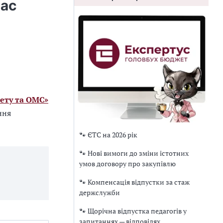
час
ету та ОМС»
ння
🐾 ЄТС на 2026 рік
🐾 Нові вимоги до зміни істотних
умов договору про закупівлю
🐾 Компенсація відпустки за стаж
держслужби
🐾 Щорічна відпустка педагогів у
запитаннях — відповідях