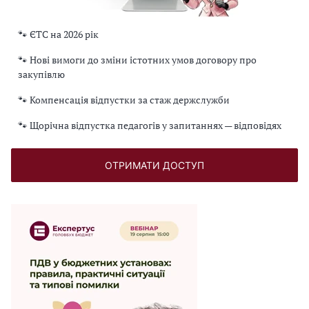
🐾 ЄТС на 2026 рік
🐾 Нові вимоги до зміни істотних умов договору про
закупівлю
🐾 Компенсація відпустки за стаж держслужби
🐾 Щорічна відпустка педагогів у запитаннях — відповідях
ОТРИМАТИ ДОСТУП