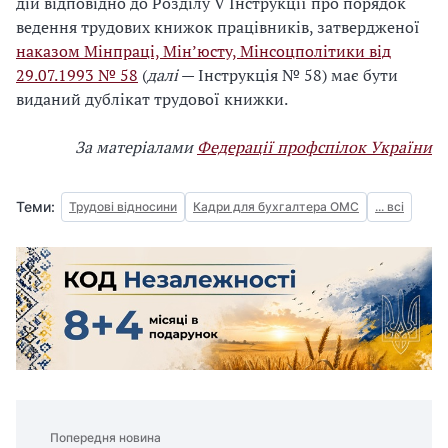
дій відповідно до Розділу V Інструкції про порядок
ведення трудових книжок працівників, затвердженої
наказом Мінпраці, Мін’юсту, Мінсоцполітики від
29.07.1993 № 58
(
далі
— Інструкція № 58) має бути
виданий дублікат трудової книжки.
За матеріалами
Федерації профспілок України
Теми:
Трудові відносини
Кадри для бухгалтера ОМС
... всі
Попередня новина