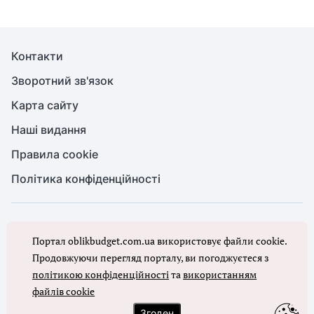
Контакти
Зворотний зв'язок
Карта сайту
Наші видання
Правила cookie
Політика конфіденційності
© Бухгалтерія для бюджету та ОМС, 2026. Усі права захищено
Портал oblikbudget.com.ua використовує файли cookie.
Повне або часткове копіювання будь-яких матеріалів порталу,
цитування, публікація їх анотованих оглядів допускаються лише з
Продовжуючи перегляд порталу, ви погоджуєтеся з
письмового дозволу редакції порталу
політикою конфіденційності
та
використанням
файлів cookie
Ми в соцмережах
Згоден