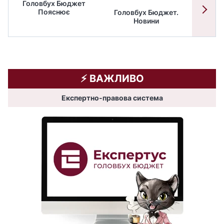
Головбух Бюджет
Пояснює
Головбух Бюджет.
Спільн
Новини
бюдже
⚡️ ВАЖЛИВО
Експертно-правова система