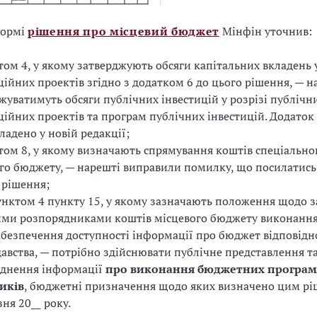
формі
рішення про місцевий бюджет
Мінфін уточнив:
том 4, у якому затверджують обсяги капітальних вкладень у
ційних проектів згідно з додатком 6 до цього рішення, — на
жуватимуть обсяги публічних інвестицій у розрізі публічн
ційних проектів та програм публічних інвестицій. Додаток
ладено у новій редакції;
том 8, у якому визначають спрямування коштів спеціально
го бюджету, — нарешті виправили помилку, що посилатись
 рішення;
унктом 4 пункту 15, у якому зазначають положення щодо 
ими розпорядниками коштів місцевого бюджету виконанн
безпечення доступності інформації про бюджет відповідн
авства, — потрібно здійснювати публічне представлення т
днення інформації
про виконання бюджетних програм
иків
, бюджетні призначення щодо яких визначено цим рі
зня 20__ року.