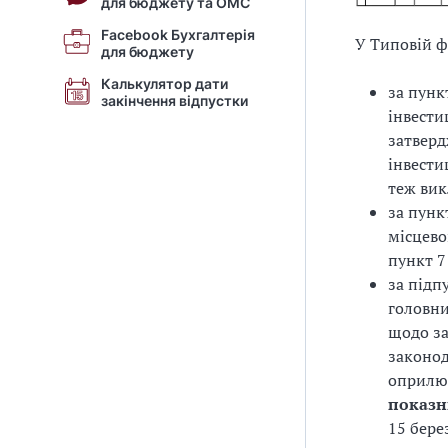
для бюджету та ОМС
Facebook Бухгалтерія
У Типовій 
для бюджету
Калькулятор дати
за пунк
закінчення відпустки
інвести
затверд
інвести
теж вик
за пунк
місцево
пункт 7
за підп
головн
щодо за
законод
оприлю
показн
15 бере