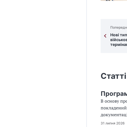
Попередн
Нові тип
військо
терміна
Статті
Програм
В основу пр
покладений 
документаці
31 липня 2026