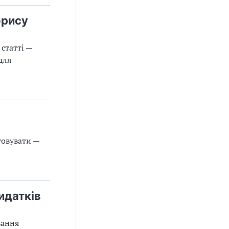
орису
статті —
для
товувати —
идатків
вання