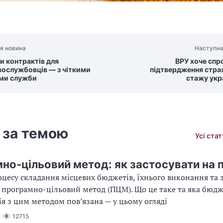
я новина
Наступна
и контрактів для
ВРУ хоче спр
вослужбовців — з чіткими
підтвердження стра
ми служби
стажу укр
 за темою
Усі ста
но-цільовий метод: як застосувати на 
оцесу складання місцевих бюджетів, їхнього виконання та 
програмно-цільовий метод (ПЦМ). Що це таке та яка бюд
я з цим методом пов’язана — у цьому огляді
12715