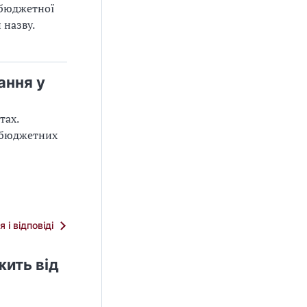
 бюджетної
 назву.
ання у
тах.
я бюджетних
я і відповіді
жить від