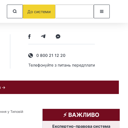
До системи
0 800 21 12 20
Телефонуйте з питань передплати
и →
ння у Типовій
⚡️ ВАЖЛИВО
Експертно-правова система