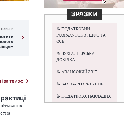
ЗРАЗКИ
📝 ПОДАТКОВИЙ
 новина
РОЗРАХУНОК З ПДФО ТА
остити
ЄСВ
хового
аїнцям
📝 БУХГАЛТЕРСЬКА
ДОВІДКА
📝 АВАНСОВИЙ ЗВІТ
тті за темою
📝 ЗАЯВА-РОЗРАХУНОК
📝 ПОДАТКОВА НАКЛАДНА
практиці
звітування
жетна