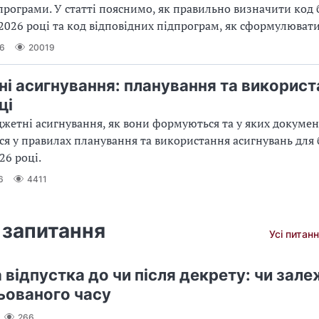
рограми. У статті пояснимо, як правильно визначити код
2026 році та код відповідних підпрограм, як сформулювати
26
20019
і асигнування: планування та використ
ці
жетні асигнування, як вони формуються та у яких докумен
я у правилах планування та використання асигнувань дл
26 році.
6
4411
 запитання
Усі питанн
відпустка до чи після декрету: чи зале
ьованого часу
266