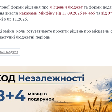
ипової форми рішення про
місцевий бюджет
та форми додат
ння внесли
наказами Мінфіну від 15.09.2025 № 465
та
від 0
ні з
03.11.2025
.
ці зміни, коли готуватимете проєкти рішень про місцевий
 наступні бюджетні періоди.
евий бюджет