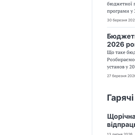
бюджетної п
програми у 
30 березня 20
Бюджетн
2026 ро
Що таке бюд
Розбираємос
установ у 20
27 березня 202
Гарячі
Щорічна 
відпрац
13 липня 2026