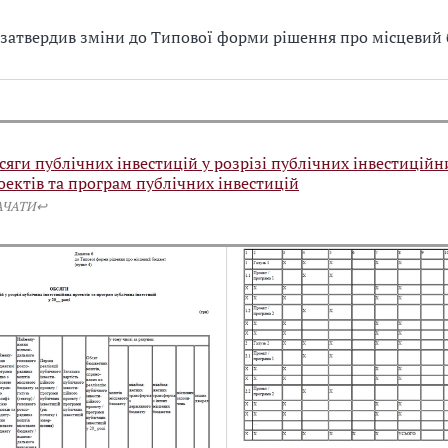
затвердив зміни до Типової форми рішення про місцевий
сяги публічних інвестицій у розрізі публічних інвестиційн
оектів та програм публічних інвестицій
АЧАТИ↩️