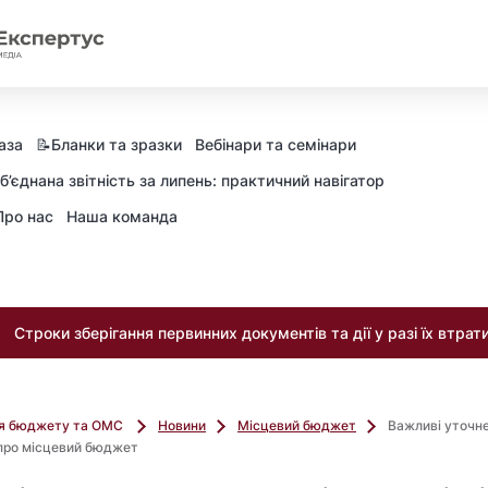
аза
📝Бланки та зразки
Вебінари та семінари
б’єднана звітність за липень: практичний навігатор
Про нас
Наша команда
Строки зберігання первинних документів та дії у разі їх втрат
ля бюджету та ОМС
Новини
Місцевий бюджет
Важливі уточне
 про місцевий бюджет