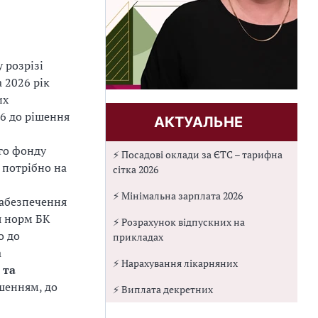
 розрізі
 2026 рік
их
 6 до рішення
АКТУАЛЬНЕ
го фонду
⚡ Посадові оклади за ЄТС – тарифна
 потрібно на
сітка 2026
⚡ Мінімальна зарплата 2026
забезпечення
я норм БК
⚡ Розрахунок відпускних на
о до
прикладах
а
⚡ Нарахування лікарняних
 та
шенням, до
⚡ Виплата декретних