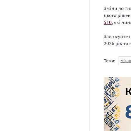
Зміни до т
цього ріше
510
, які чин
Застосуйте 
2026 рік та
Теми:
Місц