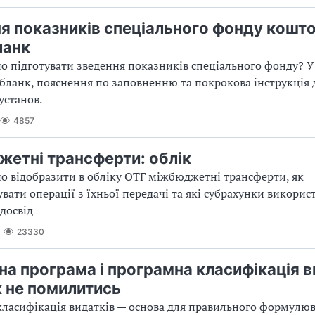
я показників спеціального фонду кошт
ланк
о підготувати зведення показників спеціального фонду? У 
бланк, пояснення по заповненню та покрокова інструкція 
установ.
4857
етні трансферти: облік
о відобразити в обліку ОТГ міжбюджетні трансферти, як
вати операції з їхньої передачі та які субрахунки викорис
досвід
23330
а програма і програмна класифікація в
к не помилитись
ласифікація видатків — основа для правильного формулю