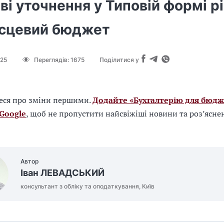
і уточнення у Типовій формі р
ісцевий бюджет
025
Переглядів:
1675
Поділитися у
еся про зміни першими.
Додайте «Бухгалтерію для бюдж
 Google
, щоб не пропустити найсвіжіші новини та роз’ясне
Автор
Іван ЛЕВАДСЬКИЙ
консультант з обліку та оподаткування, Київ