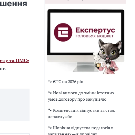
ішення
ету та ОМС»
ння
🐾 ЄТС на 2026 рік
🐾 Нові вимоги до зміни істотних
умов договору про закупівлю
🐾 Компенсація відпустки за стаж
держслужби
🐾 Щорічна відпустка педагогів у
запитаннях — відповідях