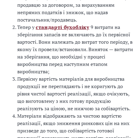
продавцю за договором, за вирахуванням
непрямих податків і знижок, що надав
постачальник/продавець.
Тепер у
стандарті бухобліку
9 витрати на
зберігання запасів не включають до їх первісної
вартості. Вони належать до витрат того періоду, в
якому їх провели/встановили. Виняток — витрати
на зберігання, що необхідні у процесі
виробництва перед наступним етапом
виробництва;
Первісну вартість матеріалів для виробництва
продукції не переглядають і не коригують до
рівня чистої вартості реалізації, якщо очікують,
що виготовлену з них готову продукцію
реалізують за ціною, не нижчою за собівартість.
Матеріали відображають за чистою вартістю
реалізації, якщо зниження ринкових цін на них
призведе до того, що собівартість готової