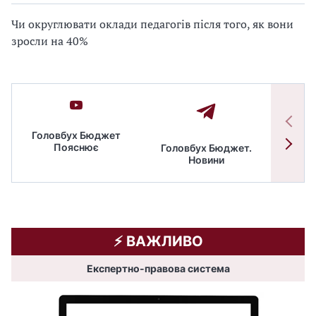
Чи округлювати оклади педагогів після того, як вони
зросли на 40%
Головбух Бюджет
Пояснює
Головбух Бюджет.
Спільн
Новини
бюдже
⚡️ ВАЖЛИВО
Експертно-правова система