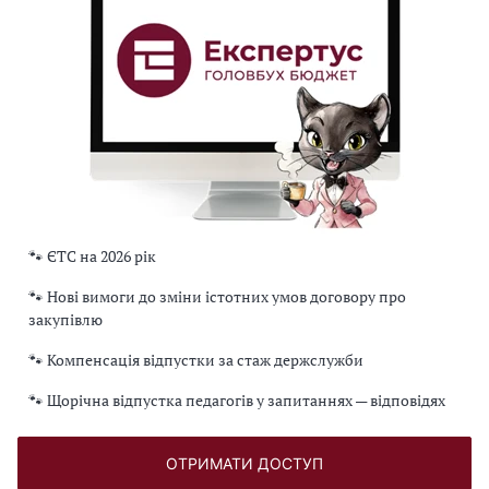
🐾 ЄТС на 2026 рік
🐾 Нові вимоги до зміни істотних умов договору про
закупівлю
🐾 Компенсація відпустки за стаж держслужби
🐾 Щорічна відпустка педагогів у запитаннях — відповідях
ОТРИМАТИ ДОСТУП