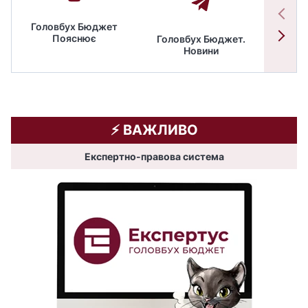
Головбух Бюджет
Пояснює
Головбух Бюджет.
Спільн
Новини
бюдже
⚡️ ВАЖЛИВО
Експертно-правова система