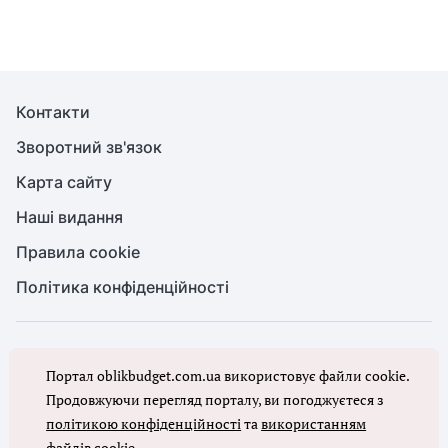
Контакти
Зворотний зв'язок
Карта сайту
Наші видання
Правила cookie
Політика конфіденційності
© Бухгалтерія для бюджету та ОМС, 2026. Усі права захищено
Портал oblikbudget.com.ua використовує файли cookie.
Повне або часткове копіювання будь-яких матеріалів порталу,
цитування, публікація їх анотованих оглядів допускаються лише з
Продовжуючи перегляд порталу, ви погоджуєтеся з
письмового дозволу редакції порталу
політикою конфіденційності
та
використанням
файлів cookie