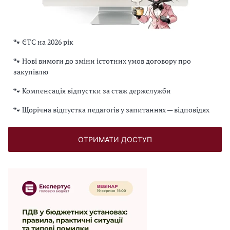
🐾 ЄТС на 2026 рік
🐾 Нові вимоги до зміни істотних умов договору про
закупівлю
🐾 Компенсація відпустки за стаж держслужби
🐾 Щорічна відпустка педагогів у запитаннях — відповідях
ОТРИМАТИ ДОСТУП