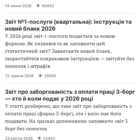
14 липня 2026
90662
Звіт №1-послуги (квартальна): інструкція та
новий бланк 2026
У 2026 році звіт 1-послуги подається за новою
формою. Як змінився та як заповнити цей
статистичний звіт? Завантажте новий бланк,
скористайтеся покроковою інструкцією — звітуйте без
помилок і штрафів
13 травня 2026
35095
Звіт про заборгованість з оплати праці 3‑борг
— хто й коли подає у 2026 році
У статті розберемо, що таке звіт про заборгованість з
оплати праці (форма 3-борг), хто і коли має його
подавати. На зразках допоможемо заповнити звіт 3
борг без помилок
23 квітня 2026
23442