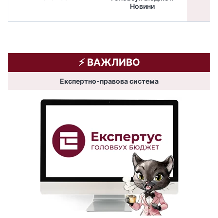
Новини
бюдже
⚡️ ВАЖЛИВО
Експертно-правова система