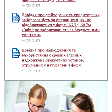
↪️ СКАЧАТИ
Довідка про дебіторську та кредиторську
заборгованість за операціями, які не
відображаються у формі № 7д, № 7м
«Звіт про заборгованість за бюджетними
коштами»
↪️ СКАЧАТИ
Довідка про надходження та
використання окремих власних
надходжень бюджетних установ,
отриманих у натуральній формі
↪️ СКАЧАТИ