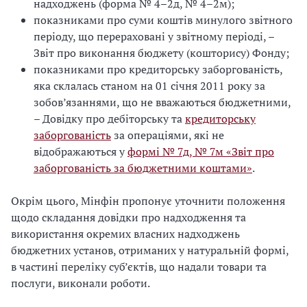
надходжень (форма № 4–2д, № 4–2м);
показниками про суми коштів минулого звітного
періоду, що перераховані у звітному періоді, –
Звіт про виконання бюджету (кошторису) Фонду;
показниками про кредиторську заборгованість,
яка склалась станом на 01 січня 2011 року за
зобов’язаннями, що не вважаються бюджетними,
– Довідку про дебіторську та
кредиторську
заборгованість
за операціями, які не
відображаються у
формі № 7д, № 7м «Звіт про
заборгованість за бюджетними коштами»
.
Окрім цього, Мінфін пропонує уточнити положення
щодо складання довідки про надходження та
використання окремих власних надходжень
бюджетних установ, отриманих у натуральній формі,
в частині переліку суб’єктів, що надали товари та
послуги, виконали роботи.