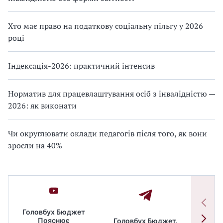
Хто має право на податкову соціальну пільгу у 2026
році
Індексація-2026: практичний інтенсив
Норматив для працевлаштування осіб з інвалідністю —
2026: як виконати
Чи округлювати оклади педагогів після того, як вони
зросли на 40%
Головбух Бюджет
Пояснює
Головбух Бюджет.
Спільн