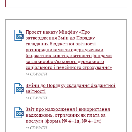
Проєкт наказу Мінфіну «Про
затвердження Змін до Порядку
складання бюджетної звітності
розпорядниками та одержувачами
бюджетних коштів, звітності фондами
загальнообов’язкового державного
соціального і пенсійного страхування»
↪️ СКАЧАТИ
Зміни до Порядку складання бюджетної
звітності
↪️ СКАЧАТИ
Звіт про надходження і використання
надходжень, отриманих як плата за
послуги (форма № 4–1д, № 4–1м)
↪️ СКАЧАТИ