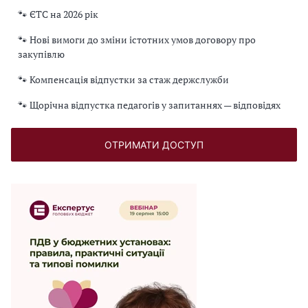
🐾 ЄТС на 2026 рік
🐾 Нові вимоги до зміни істотних умов договору про
закупівлю
🐾 Компенсація відпустки за стаж держслужби
🐾 Щорічна відпустка педагогів у запитаннях — відповідях
ОТРИМАТИ ДОСТУП