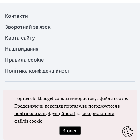
Контакти
Зворотний зв'язок
Карта сайту
Наші видання
Правила cookie
Політика конфіденційності
© Бухгалтерія для бюджету та ОМС, 2026. Усі права захищено
Портал oblikbudget.com.ua використовує файли cookie.
Повне або часткове копіювання будь-яких матеріалів порталу,
цитування, публікація їх анотованих оглядів допускаються лише з
Продовжуючи перегляд порталу, ви погоджуєтеся з
письмового дозволу редакції порталу
політикою конфіденційності
та
використанням
файлів cookie
Ми в соцмережах
Згоден