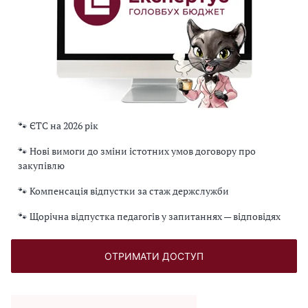
🐾 ЄТС на 2026 рік
🐾 Нові вимоги до зміни істотних умов договору про
закупівлю
🐾 Компенсація відпустки за стаж держслужби
🐾 Щорічна відпустка педагогів у запитаннях — відповідях
ОТРИМАТИ ДОСТУП