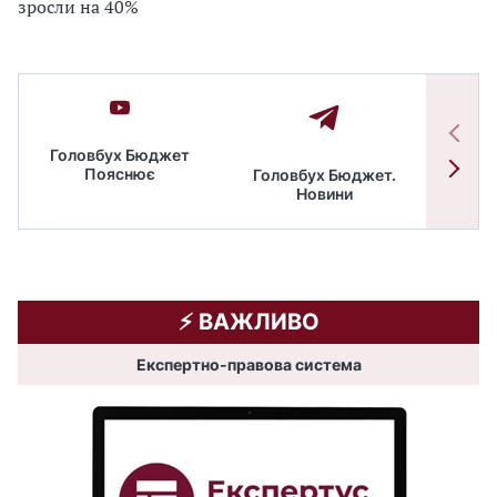
зросли на 40%
Головбух Бюджет
Пояснює
Головбух Бюджет.
Спільн
Новини
бюдже
⚡️ ВАЖЛИВО
Експертно-правова система