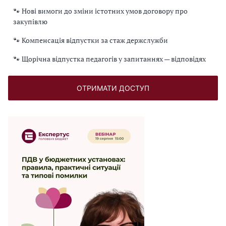
🐾 Нові вимоги до зміни істотних умов договору про
закупівлю
🐾 Компенсація відпустки за стаж держслужби
🐾 Щорічна відпустка педагогів у запитаннях — відповідях
ОТРИМАТИ ДОСТУП