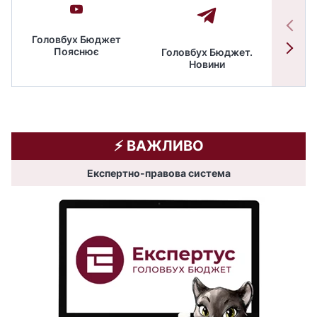
Головбух Бюджет
Пояснює
Головбух Бюджет.
Спільн
Новини
бюдже
⚡️ ВАЖЛИВО
Експертно-правова система