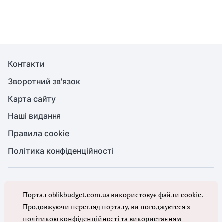
Контакти
Зворотний зв'язок
Карта сайту
Наші видання
Правила cookie
Політика конфіденційності
© Бухгалтерія для бюджету та ОМС, 2026. Усі права захищено
Портал oblikbudget.com.ua використовує файли cookie.
Повне або часткове копіювання будь-яких матеріалів порталу,
цитування, публікація їх анотованих оглядів допускаються лише з
Продовжуючи перегляд порталу, ви погоджуєтеся з
письмового дозволу редакції порталу
політикою конфіденційності
та
використанням