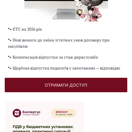
🐾 ЄТС на 2026 рік
🐾 Нові вимоги до зміни істотних умов договору про
закупівлю
🐾 Компенсація відпустки за стаж держслужби
🐾 Щорічна відпустка педагогів у запитаннях — відповідях
ОТРИМАТИ ДОСТУП