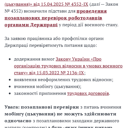
(цькування)» від 15.04.2025 № 4352-IX
(
далі
— Закон
№ 4352) визначили підстави для
проведення
позапланових перевірок роботодавців
органами Держпраці
у період дії воєнного стану.
За заявою працівника або профспілки органи
Держпраці перевірятимуть питання щодо:
додержання вимог
Закону України «Про
організацію трудових відносин в умовах воєнного
стану» від 15.03.2022 № 2136-IX
;
виявлення неоформлених трудових відносин;
вчинення мобінгу (цькування);
законності припинення
трудових договорів
.
Увага:
позапланові перевірки
з питань вчинення
мобінгу (цькування)
не можуть здійснювати
одночасно
з позаплановими заходами державного
нагляду (контролю)
з будь-яких інших питань
.