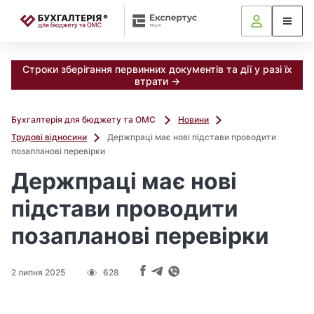
📝
Строки зберігання первинних документів та дії у разі їх
втрати →
Бухгалтерія для бюджету та ОМС
Новини
Трудові відносини
Держпраці має нові підстави проводити
позапланові перевірки
Держпраці має нові
підстави проводити
позапланові перевірки
2 липня 2025
628