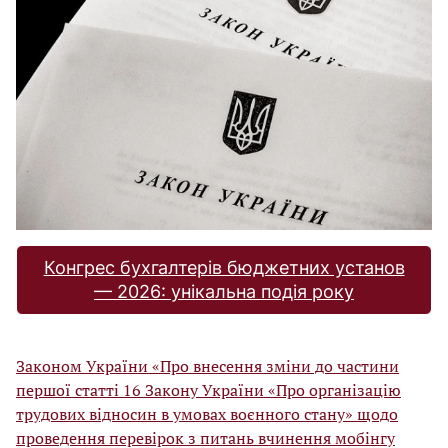
Конгрес бухгалтерів бюджетних установ
— 2026: унікальна подія року
Законом України «Про внесення зміни до частини
першої статті 16 Закону України «Про організацію
трудових відносин в умовах воєнного стану» щодо
проведення перевірок з питань вчинення мобінгу