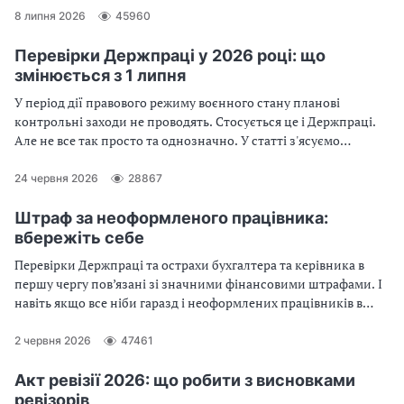
8 липня 2026
45960
Перевірки Держпраці у 2026 році: що
змінюється з 1 липня
У період дії правового режиму воєнного стану планові
контрольні заходи не проводять. Стосується це і Держпраці.
Але не все так просто та однозначно. У статті з'ясуємо
порядок перевірки Держпраці та до кого можуть прийти з
перевіркою у 2026 році. Розповімо, про новації у перевірках із
24 червня 2026
28867
1 липня 2026 року та пояснимо, як до них підготуватися та на
які штрафи може наразитися установа
Штраф за неоформленого працівника:
вбережіть себе
Перевірки Держпраці та острахи бухгалтера та керівника в
першу чергу пов’язані зі значними фінансовими штрафами. І
навіть якщо все ніби гаразд і неоформлених працівників в
установі немає, ризик заробити штраф за неоформлення
трудових відносин за наявності цивільно-правових договорів
2 червня 2026
47461
існує. Які вони штрафи нинішні?
Акт ревізії 2026: що робити з висновками
ревізорів