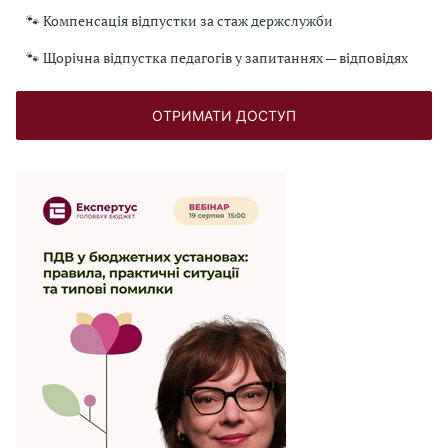
🐾 Компенсація відпустки за стаж держслужби
🐾 Щорічна відпустка педагогів у запитаннях — відповідях
ОТРИМАТИ ДОСТУП