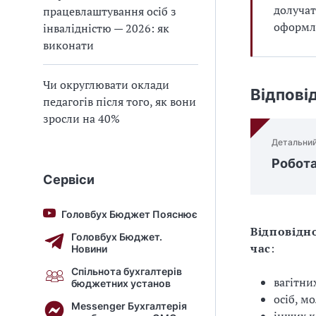
долучат
працевлаштування осіб з
оформля
інвалідністю — 2026: як
виконати
Чи округлювати оклади
Відпові
педагогів після того, як вони
зросли на 40%
Детальний
Робота
Сервіси
Головбух Бюджет Пояснює
Відповідно
Головбух Бюджет.
час
:
Новини
Спільнота бухгалтерів
вагітни
бюджетних установ
осіб, м
Messenger Бухгалтерія