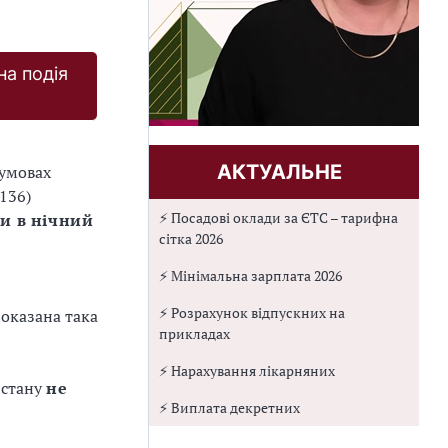
на подія
АКТУАЛЬНЕ
 умовах
136)
⚡ Посадові оклади за ЄТС – тарифна
и в нічний
сітка 2026
⚡ Мінімальна зарплата 2026
⚡ Розрахунок відпускних на
оказана така
прикладах
⚡ Нарахування лікарняних
 стану
не
⚡ Виплата декретних