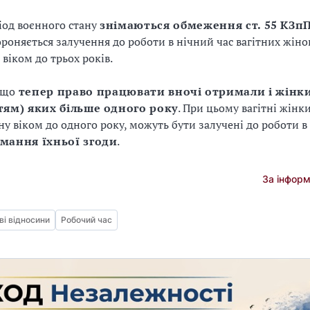
іод воєнного стану
знімаються обмеження ст. 55 КЗп
ороняється залучення до роботи в нічний час вагітних жіно
 віком до трьох років.
 що
тепер право працювати вночі отримали і жінки
тям) яких більше одного року
. При цьому вагітні жінки
у віком до одного року, можуть бути залучені до роботи в
имання їхньої згоди
.
За інфор
ві відносини
Робочий час