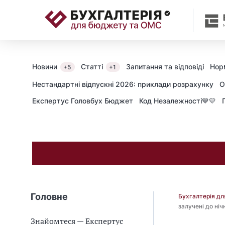
📝
Новини
Статті
Запитання та відповіді
Нор
+5
+1
Нестандартні відпускні 2026: приклади розрахунку
О
Експертус Головбух Бюджет
Код Незалежності💙💛
Головне
Бухгалтерія д
залучені до ніч
Знайомтеся — Експертус