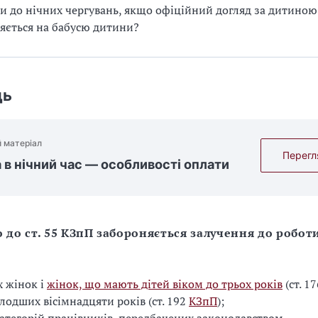
и до нічних чергувань, якщо офіційний догляд за дитиною
ється на бабусю дитини?
дь
 матеріал
Перегл
 в нічний час — особливості оплати
 до ст. 55 КЗпП забороняється залучення до робот
х жінок і
жінок, що мають дітей віком до трьох років
(ст. 1
олодших вісімнадцяти років (ст. 192
КЗпП
);