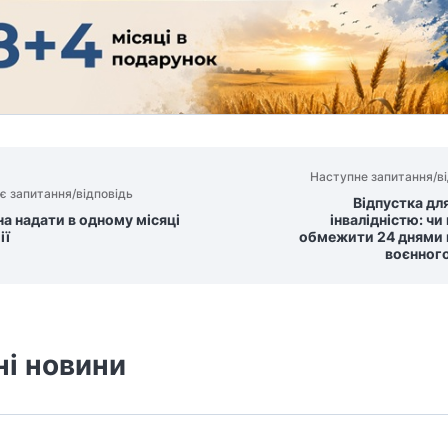
Наступне запитання/ві
є запитання/відповідь
Відпустка для
а надати в одному місяці
інвалідністю: ч
ії
обмежити 24 днями п
воєнного
ні новини