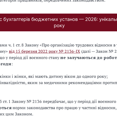
атегорій працівників, передбачених законодавством.
с бухгалтерів бюджетних установ — 2026: унікаль
року
ми ч. 1 ст. 8 Закону «Про організацію трудових відносин в
тану»
від 15 березня 2022 року № 2136-IX
(далі — Закон № 2
що у період дії воєнного стану
не залучаються до робот
 згоди
:
 жінки і жінки, які мають дитину віком до одного року;
 інвалідністю, яким за медичними рекомендаціями протип
3 ст. 1 Закону № 2136 передбачає, що у період дії воєнного
ються
норми законодавства про працю у частині відносин,
них цим Законом.