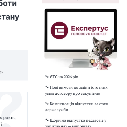
боти
стану
С»
🐾 ЄТС на 2026 рік
🐾 Нові вимоги до зміни істотних
умов договору про закупівлю
🐾 Компенсація відпустки за стаж
держслужби
х років,
🐾 Щорічна відпустка педагогів у
її
запитаннях — відповідях