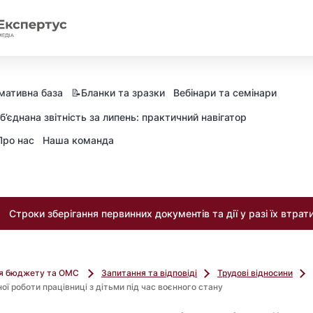
мативна база
📝Бланки та зразки
Вебінари та семінари
б’єднана звітність за липень: практичний навігатор
Про нас
Наша команда
Строки зберігання первинних документів та дії у разі їх втрат
ля бюджету та ОМС
Запитання та відповіді
Трудові відносини
ної роботи працівниці з дітьми під час воєнного стану