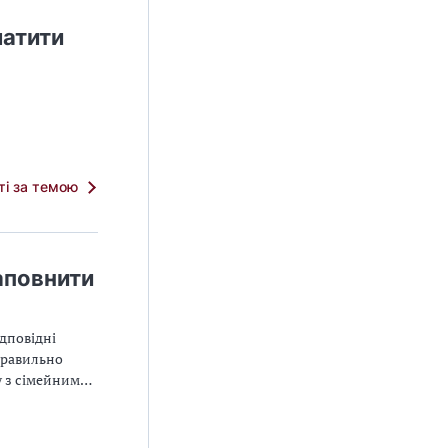
латити
тті за темою
аповнити
дповідні
правильно
у з сімейними