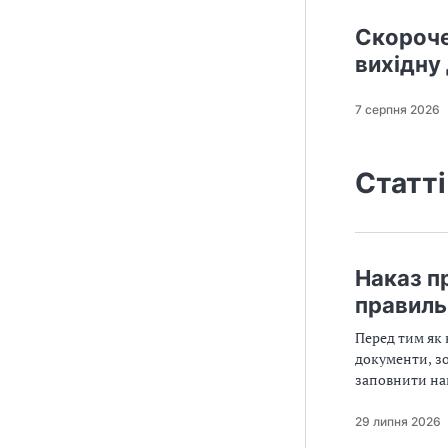
Скороче
вихідну
7 серпня 2026
Статті
Наказ п
правиль
Перед тим як 
документи, зо
заповнити нак
обставинами, 
29 липня 2026