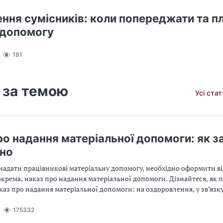
ння сумісників: коли попереджати та п
 допомогу
181
 за темою
Усі ста
ро надання матеріальної допомоги: як з
но
надати працівникові матеріальну допомогу, необхідно оформити ві
крема, наказ про надання матеріальної допомоги. Дізнайтеся, як 
аз про надання матеріальної допомоги: на оздоровлення, у зв’язк
на лікування, на оздоровлення дітей, на поховання
175332