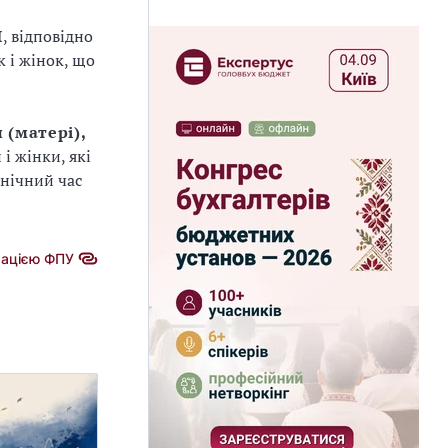
П
, відповідно
к і жінок, що
 (матері),
 і жінки, які
 нічний час
мацією ФПУ