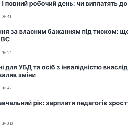
 і повний робочий день: чи виплатять д
41
ння за власним бажанням під тиском: щ
 ВС
57
і для УБД та осіб з інвалідністю внаслід
валив зміни
42
авчальний рік: зарплати педагогів зрост
313