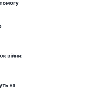
опомогу
о
ок війни:
уть на