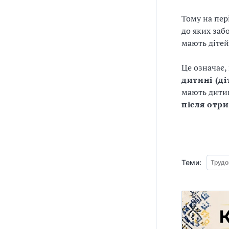
Тому на пер
до яких заб
мають дітей
Це означає,
дитині (ді
мають дитин
після отр
Теми:
Трудо