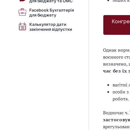
інших к
для бюджету та ОМС
Facebook Бухгалтерія
для бюджету
Конгре
Калькулятор дати
закінчення відпустки
Однак норма
воєнного с
визначено, 
час без їх
вагітні
особи з
робота.
Водночас ч. 
застосову
врегульова