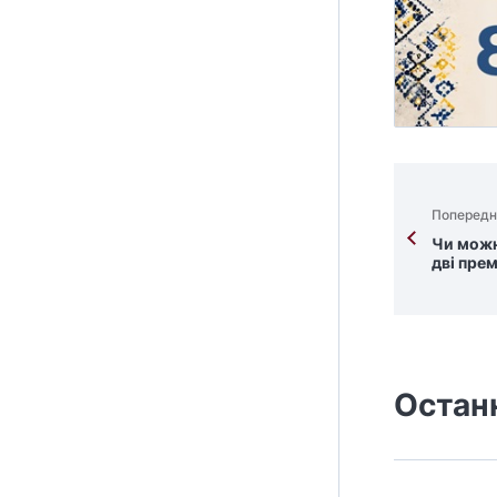
Попередн
Чи можн
дві прем
Остан