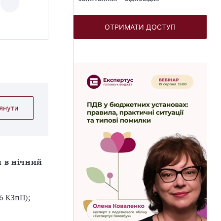
ОТРИМАТИ ДОСТУП
янути
и в нічний
76 КЗпП);