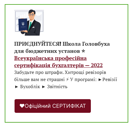
ПРИЄДНУЙТЕСЯ❗️ Школа Головбуха
для бюджетних установ ⭐️
Всеукраїнська професійна
сертифікація бухгалтерів — 2022
Забудьте про штрафи. Хитрощі ревізорів
більше вам не страшні ⚡️ У програмі: ►Ревізії
► Бухоблік ► Звітність
❤️Офіційний СЕРТИФІКАТ