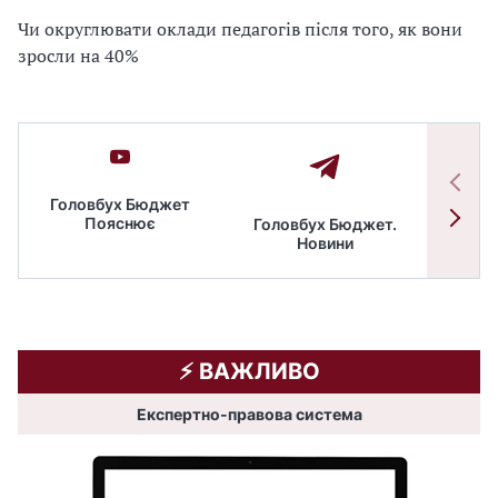
Чи округлювати оклади педагогів після того, як вони
зросли на 40%
Головбух Бюджет
Пояснює
Головбух Бюджет.
Спільн
Новини
бюдже
⚡️ ВАЖЛИВО
Експертно-правова система