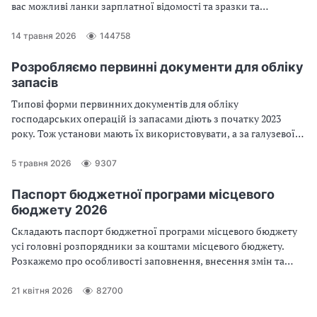
вас можливі ланки зарплатної відомості та зразки та
алгоритм їхнього заповнення
14 травня 2026
144758
Розробляємо первинні документи для обліку
запасів
Типові форми первинних документів для обліку
господарських операцій із запасами діють з початку 2023
року. Тож установи мають їх використовувати, а за галузевої
потреби — розробити та затвердити додаткові самостійно. Як
визначити реквізити та форму, читайте у статті
5 травня 2026
9307
Паспорт бюджетної програми місцевого
бюджету 2026
Складають паспорт бюджетної програми місцевого бюджету
усі головні розпорядники за коштами місцевого бюджету.
Розкажемо про особливості заповнення, внесення змін та
термін затвердження
21 квітня 2026
82700