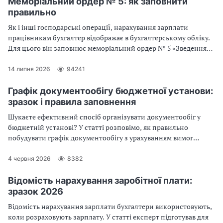
Меморіальний ордер № 5: як заповнити
правильно
Як і інші господарські операції, нарахування зарплати
працівникам бухгалтер відображає в бухгалтерському обліку.
Для цього він заповнює меморіальний ордер № 5 «Зведення
розрахункових відомостей із заробітної плати та стипендій».
Підкажемо, як це зробити правильно
14 липня 2026
94241
Графік документообігу бюджетної установи:
зразок і правила заповнення
Шукаєте ефективний спосіб організувати документообіг у
бюджетній установі? У статті розповімо, як правильно
побудувати графік документообігу з урахуванням вимог
законодавства та реальних потреб установи. Практичний
акцент, чітка структура та приклад для скачування — усе для
4 червня 2026
8382
того, щоб ви могли швидко впровадити зміни у своїй роботі.
Відомість нарахування заробітної плати:
зразок 2026
Відомість нарахування зарплати бухгалтери використовують,
коли розраховують зарплату. У статті експерт підготував для