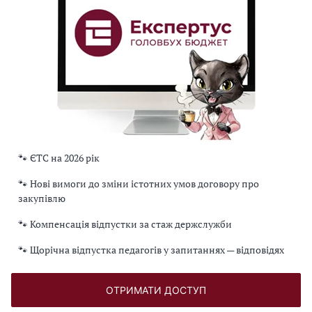
🐾 ЄТС на 2026 рік
🐾 Нові вимоги до зміни істотних умов договору про
закупівлю
🐾 Компенсація відпустки за стаж держслужби
🐾 Щорічна відпустка педагогів у запитаннях — відповідях
ОТРИМАТИ ДОСТУП