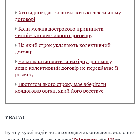
Хто відповідає за помилки в колективному
договорі
Коли можна достроково припинити
чинність колективного договору
На який строк укладають колективний
договір
Чи можна виплатити вихідну допомогу,
якщо колективний договір не передбачає її
розміру
Протягом якого строку має зберігати
колдоговір орган, який його реєструє
УВАГА!
Бути у курсі подій та законодавчих оновлень стало ще
легше! Підписуйтесь на наш
Telegram
або
FB
та