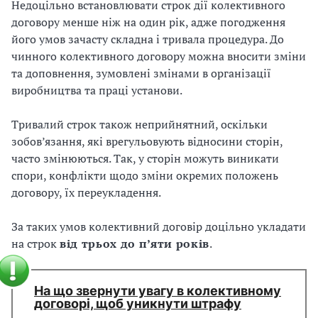
Недоцільно встановлювати строк дії колективного
договору менше ніж на один рік, адже погодження
його умов зачасту складна і тривала процедура. До
чинного колективного договору можна вносити зміни
та доповнення, зумовлені змінами в організації
виробництва та праці установи.
Тривалий строк також неприйнятний, оскільки
зобов’язання, які врегульовують відносини сторін,
часто змінюються. Так, у сторін можуть виникати
спори, конфлікти щодо зміни окремих положень
договору, їх переукладення.
За таких умов колективний договір доцільно укладати
на строк
від трьох до п’яти років
.
На що звернути увагу в колективному
договорі, щоб уникнути штрафу