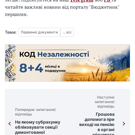
читайте важливі новини від порталу "Бюджетник"
першими.
Теми:
Первинні документи
... всі
Наступне
запитання/
відповідь
Попереднє запитання/
Грошова
відповідь
допомога при
На якому субрахунку
виході на пенсію
обліковувати секції
в органі
демонтованої
місцевого