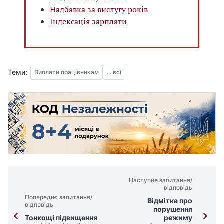
Надбавка за вислугу років
Індексація зарплати
Теми:
Виплати працівникам
... всі
Наступне запитання/
відповідь
Попереднє запитання/
Відмітка про
відповідь
порушення
Тонкощі підвищення
режиму