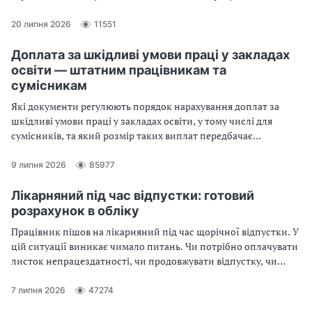
індексації в серпні?
20 липня 2026
11551
Доплата за шкідливі умови праці у закладах
освіти — штатним працівникам та
сумісникам
Які документи регулюють порядок нарахування доплат за
шкідливі умови праці у закладах освіти, у тому числі для
сумісників, та який розмір таких виплат передбачає
законодавство — далі у статті
9 липня 2026
85977
Лікарняний під час відпустки: готовий
розрахунок в обліку
Працівник пішов на лікарняний під час щорічної відпустки. У
цій ситуації виникає чимало питань. Чи потрібно оплачувати
листок непрацездатності, чи продовжувати відпустку, чи
переносити її на інший строк. Потрібно робити перерахунок
оплати відпустки через лікарняний чи ні. Розгляньмо
7 липня 2026
47274
відповіді на ці питання по черзі