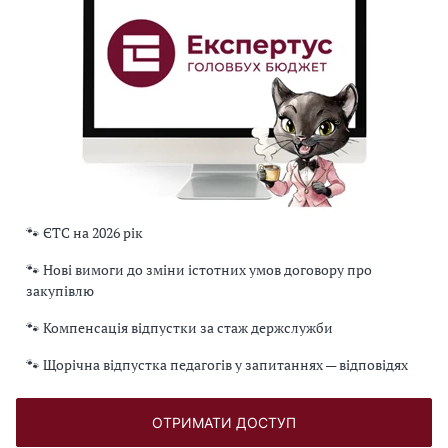
🐾 ЄТС на 2026 рік
🐾 Нові вимоги до зміни істотних умов договору про
закупівлю
🐾 Компенсація відпустки за стаж держслужби
🐾 Щорічна відпустка педагогів у запитаннях — відповідях
ОТРИМАТИ ДОСТУП