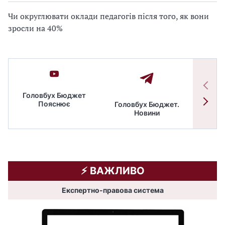
Чи округлювати оклади педагогів після того, як вони
зросли на 40%
Головбух Бюджет
Пояснює
Головбух Бюджет.
Спільн
Новини
бюдже
⚡️ ВАЖЛИВО
Експертно-правова система