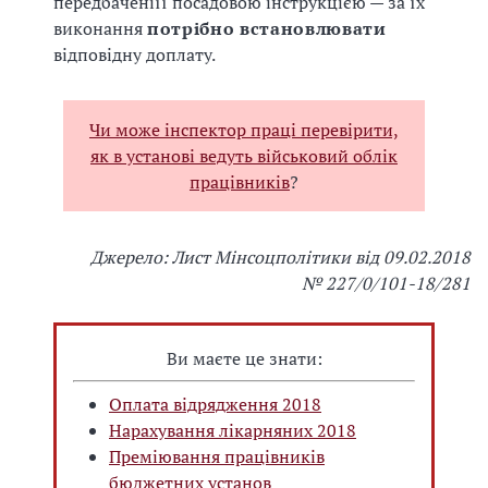
передбаченіїї посадовою інструкцією — за їх
виконання
потрібно встановлювати
відповідну доплату.
Чи може інспектор праці перевірити,
як в установі ведуть військовий облік
працівників
?
Джерело: Лист Мінсоцполітики від 09.02.2018
№ 227/0/101-18/281
Ви маєте це знати:
Оплата відрядження 2018
Нарахування лікарняних 2018
Преміювання працівників
бюджетних установ