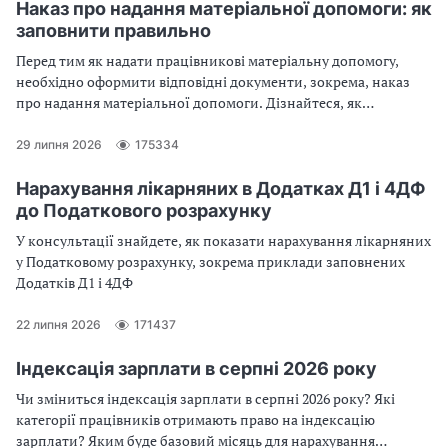
Наказ про надання матеріальної допомоги: як
заповнити правильно
Перед тим як надати працівникові матеріальну допомогу,
необхідно оформити відповідні документи, зокрема, наказ
про надання матеріальної допомоги. Дізнайтеся, як
правильно заповнити наказ про надання матеріальної
допомоги: на оздоровлення, у зв’язку з сімейними
29 липня 2026
175334
обставинами, на лікування, на оздоровлення дітей, на
поховання
Нарахування лікарняних в Додатках Д1 і 4ДФ
до Податкового розрахунку
У консультації знайдете, як показати нарахування лікарняних
у Податковому розрахунку, зокрема приклади заповнених
Додатків Д1 і 4ДФ
22 липня 2026
171437
Індексація зарплати в серпні 2026 року
Чи зміниться індексація зарплати в серпні 2026 року? Які
категорії працівників отримають право на індексацію
зарплати? Яким буде базовий місяць для нарахування