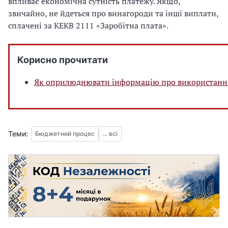
впливає економічна сутність платежу. Якщо,
звичайно, не йдеться про винагороди та інші виплати,
сплачені за КЕКВ 2111 «Заробітна плата».
Корисно прочитати
Як оприлюднювати інформацію про використанн
Теми:
Бюджетний процес
... всі