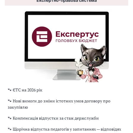
Експертно-правова система
🐾 ЄТС на 2026 рік
🐾 Нові вимоги до зміни істотних умов договору про
закупівлю
🐾 Компенсація відпустки за стаж держслужби
🐾 Щорічна відпустка педагогів у запитаннях — відповідях