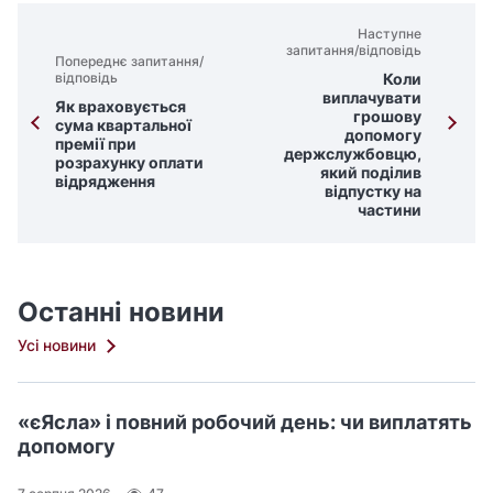
Наступне
запитання/відповідь
Попереднє запитання/
Коли
відповідь
виплачувати
Як враховується
грошову
сума квартальної
допомогу
премії при
держслужбовцю,
розрахунку оплати
який поділив
відрядження
відпустку на
частини
Останні новини
Усі новини
«єЯсла» і повний робочий день: чи виплатять
допомогу