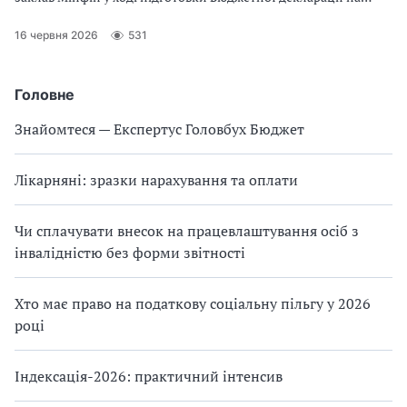
2027–2029 роки та проєкту закону про Державний бюджет
України на 2027 рік. На що вплине зміна мінімальної зарплати
16 червня 2026
531
— розповідаємо у статті
Головне
Знайомтеся — Експертус Головбух Бюджет
Лікарняні: зразки нарахування та оплати
Чи сплачувати внесок на працевлаштування осіб з
інвалідністю без форми звітності
Хто має право на податкову соціальну пільгу у 2026
році
Індексація-2026: практичний інтенсив