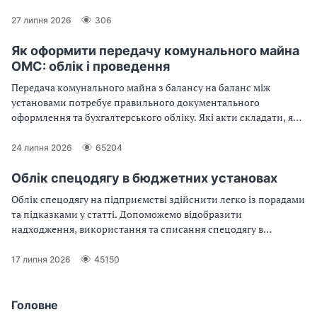
Зокрема, це стосується продуктів харчування у закладах
освіти, охорони здоров’я чи соціального захисту.
27 липня 2026
306
Неузгодженість між фактичним використанням та
програмним кодом видатків може призвести до суттєвих
Як оформити передачу комунального майна
фінансових санкцій. Докладніше про визначення КПКВК,
ОМС: облік і проведення
правову суть проблеми та алгоритм дій бухгалтера — у статті
Передача комунального майна з балансу на баланс між
установами потребує правильного документального
оформлення та бухгалтерського обліку. Які акти складати, які
проведення застосовувати, як обліковується прийняття майна
— розповідаємо у цьому огляді
24 липня 2026
65204
Облік спецодягу в бюджетних установах
Облік спецодягу на підприємстві здійснити легко із порадами
та підказками у статті. Допоможемо відобразити
надходження, використання та списання спецодягу в
бухгалтерському обліку. Скачайте готові бухгалтерські
проведення і працюйте без помилок.
17 липня 2026
45150
Головне