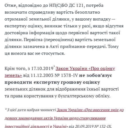
Отже, відповідно до НП(С)БО ДС 121, потреба
визначати справедливу вартість безоплатно
отриманої земельної ділянки, у вашому випадку —
експертну оцінку, виникає тільки у разі, якщо відсутня
достовірна інформація щодо первісної вартості такої
ділянки. Первісна (переоцінена) вартість земельної
ділянки зазначена в Акті приймання-передачі. Тому
ця вимога вас не стосується.
*
Крім того, з 17.10.2019
Закон України «Про оцінку
земель»
від 11.12.2003 № 1378‑IV
не зобов’язує
проводити експертну грошову оцінку
земельних ділянок для відображення їхньої вартості
та права користування у бухгалтерському обліку.
* З цієї дати набрав чинності
Закон України «Про внесення змін до
деяких законодавчих актів України щодо стимулювання
інвестиційної діяльності в Україні»
від 20.09.2019 № 132-IX.