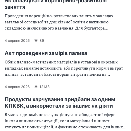
Як оплачувати корекційно-розвиткові
заняття
Проведення корекційно-розвиткових занять у закладах
загальної середньої та дошкільної освіти є важливою
складовою інклюзивного навчання. Для бухгалтера
бюджетної установи ця ділянка обліку вимагає особливої
уваги, адже фінансування здійснюється за рахунок цільових
4 серпня 2026
89
коштів, а сама оплата має низку специфічних нормативних та
розрахункових нюансів
Акт проведення замірів палива
Облік паливо-мастильних матеріалів в установі в окремих
випадках вимагає встановити або переглянути норми витрат
палива, встановити базові норми витрати палива на
нестандартну техніку, обґрунтувати списання палива понад
установлені норми, а також проконтролювати фактичне його
4 серпня 2026
12133
споживання. Це все можливо під час проведення вимірювань
витрачання палива автомобілем чи іншим транспортним або
Продукти харчування придбали за одним
технічним (наприклад, генератор) засобом. За його
КПКВК, а використали за іншим: як діяти
результатами складають акт проведення замірів витрат
В умовах динамічного функціонування бюджетної сфери
палива. Розглянемо це детальніше
інколи виникають ситуації, коли матеріальні цінності
купують для одних цілей, а фактично споживають для інших.