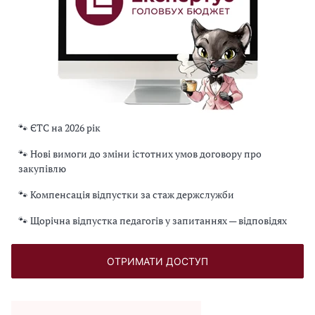
🐾 ЄТС на 2026 рік
🐾 Нові вимоги до зміни істотних умов договору про
закупівлю
🐾 Компенсація відпустки за стаж держслужби
🐾 Щорічна відпустка педагогів у запитаннях — відповідях
ОТРИМАТИ ДОСТУП