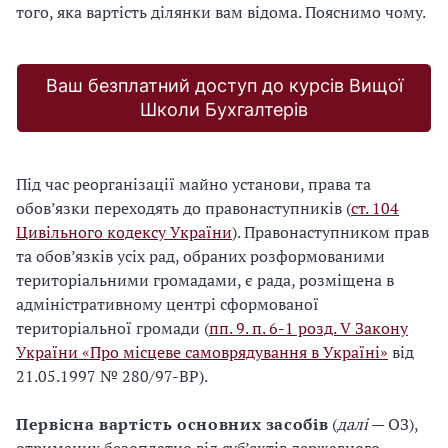
того, яка вартість ділянки вам відома. Пояснимо чому.
Ваш безплатний доступ до курсів Вищої
Школи Бухгалтерів
Під час реорганізації майно установи, права та
обов’язки переходять до правонаступників (
ст. 104
Цивільного кодексу України
). Правонаступником прав
та обов’язків усіх рад, обраних розформованими
територіальними громадами, є рада, розміщена в
адміністративному центрі сформованої
територіальної громади (
пп. 9. п. 6‑1 розд. V Закону
України «Про місцеве самоврядування в Україні»
від
21.05.1997 № 280/97-ВР).
Первісна вартість основних засобів
(
далі
— ОЗ),