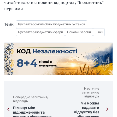
читайте важливі новини від порталу "Бюджетник"
першими.
Теми:
Бухгалтерський облік бюджетних установ
Бухгалтер бюджетної сфери
Основні засоби
... всі
Наступне
запитання/
відповідь
Попереднє запитання/
відповідь
Чи можна
надавати
Різниця між
відпустку без
відрядженням та
збереження
курсами підвищення