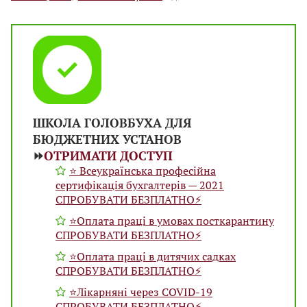
ШКОЛА ГОЛОВБУХА ДЛЯ
БЮДЖЕТНИХ УСТАНОВ
⏩
ОТРИМАТИ ДОСТУП
⭐️ Всеукраїнська професійна
сертифікація бухгалтерів — 2021
СПРОБУВАТИ БЕЗПЛАТНО⚡️
⭐️Оплата праці в умовах посткарантину
СПРОБУВАТИ БЕЗПЛАТНО⚡️
⭐️Оплата праці в дитячих садках
СПРОБУВАТИ БЕЗПЛАТНО⚡️
⭐️Лікарняні через COVID-19
СПРОБУВАТИ БЕЗПЛАТНО⚡️