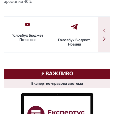
зросли на 40%
Головбух Бюджет
Пояснює
Головбух Бюджет.
Спільн
Новини
бюдже
⚡️ ВАЖЛИВО
Експертно-правова система