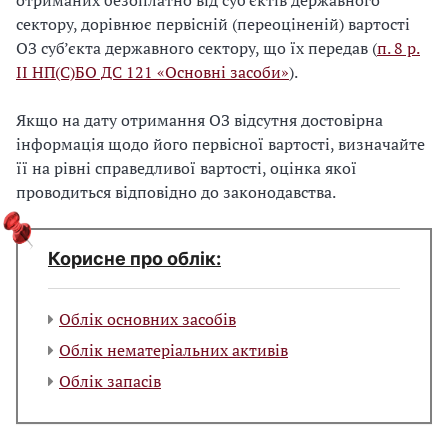
отриманих безоплатно від суб’єктів державного
сектору, дорівнює первісній (переоціненій) вартості
ОЗ суб’єкта державного сектору, що їх передав (
п. 8 р.
ІІ НП(С)БО ДС 121 «Основні засоби»
).
Якщо на дату отримання ОЗ відсутня достовірна
інформація щодо його первісної вартості, визначайте
її на рівні справедливої вартості, оцінка якої
проводиться відповідно до законодавства.
Корисне про облік:
Облік основних засобів
Облік нематеріальних активів
Облік запасів