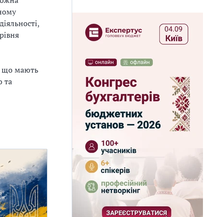
можна
тному
діяльності,
рівня
, що мають
о та