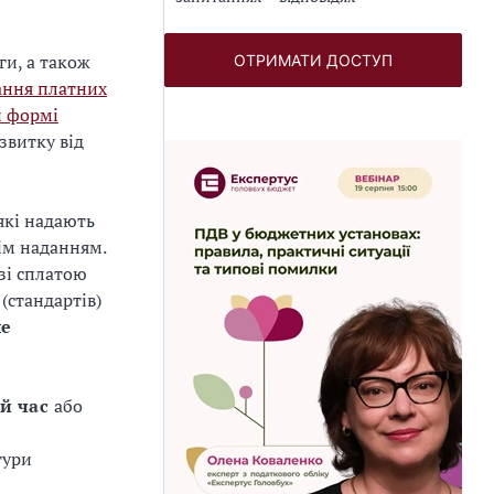
ги, а також
ОТРИМАТИ ДОСТУП
ання платних
й формі
звитку від
які надають
нім наданням.
зі сплатою
(стандартів)
ше
й час
або
тури