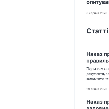
опитува
6 серпня 2026
Статті
Наказ п
правиль
Перед тим як 
документи, зо
заповнити нак
обставинами, 
29 липня 2026
Наказ п
заповне