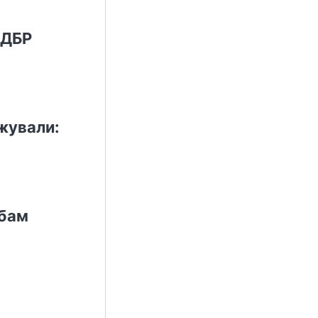
 ДБР
жували:
обам