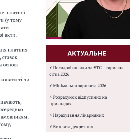
ння платної
и (у тому
лати
і акти.
ання платних
АКТУАЛЬНЕ
, ставок
а основі
⚡ Посадові оклади за ЄТС – тарифна
сітка 2026
конати ті чи
⚡ Мінімальна зарплата 2026
⚡ Розрахунок відпускних на
значають,
прикладах
посередньо
⚡ Нарахування лікарняних
 замовникам,
лому,
⚡ Виплата декретних