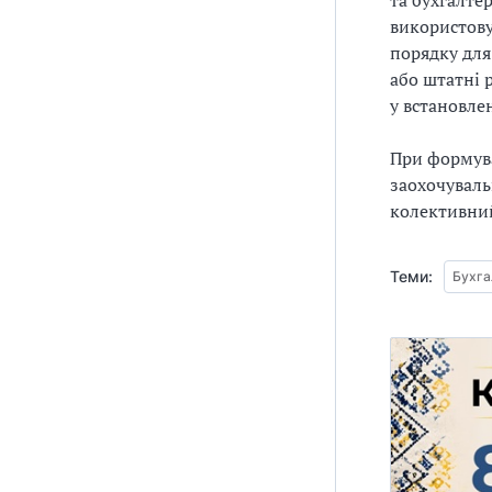
та бухгалте
використову
порядку для
або штатні 
у встановле
При формува
заохочуваль
колективний
Теми:
Бухга