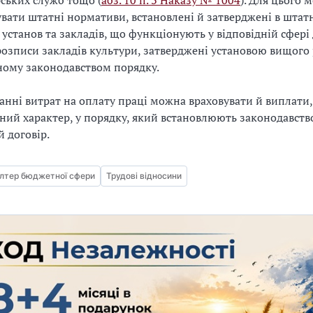
рських служб тощо (
абз. 10 п. 3 Наказу № 1004
). Для цього 
вати штатні нормативи, встановлені й затверджені в шта
 установ та закладів, що функціонують у відповідній сфері 
розписи закладів культури, затверджені установою вищого 
ному законодавством порядку.
нні витрат на оплату праці можна враховувати й виплати
ний характер, у порядку, який встановлюють законодавств
 договір.
лтер бюджетної сфери
Трудові відносини