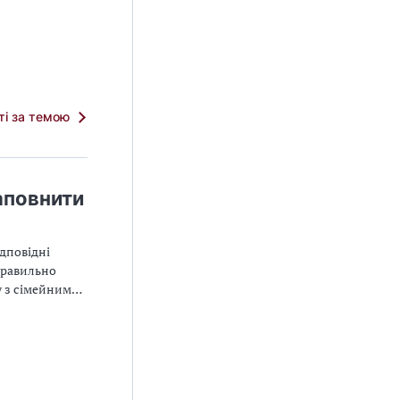
тті за темою
аповнити
дповідні
правильно
у з сімейними