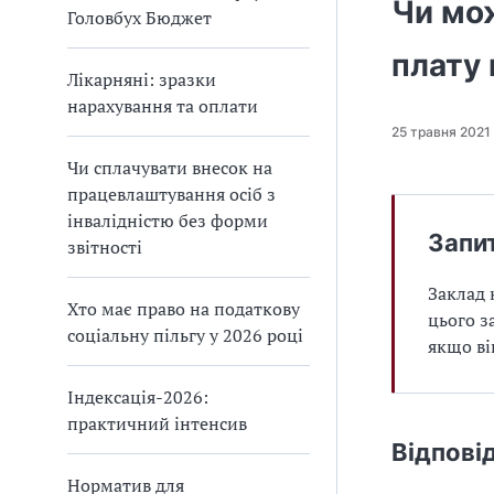
Чи мо
Головбух Бюджет
плату 
Лікарняні: зразки
нарахування та оплати
25 травня 2021
Чи сплачувати внесок на
працевлаштування осіб з
інвалідністю без форми
Запи
звітності
Заклад 
Хто має право на податкову
цього з
соціальну пільгу у 2026 році
якщо ві
Індексація-2026:
практичний інтенсив
Відпові
Норматив для