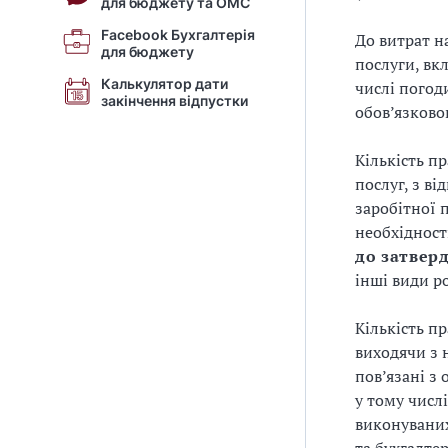
для бюджету та ОМС
Facebook Бухгалтерія
До витрат н
для бюджету
послуги, вк
Калькулятор дати
числі погод
закінчення відпустки
обов’язково
Кількість п
послуг, з в
заробітної 
необхідност
до затвер
інші види ро
Кількість п
виходячи з н
пов’язані з
у тому числ
виконуваних