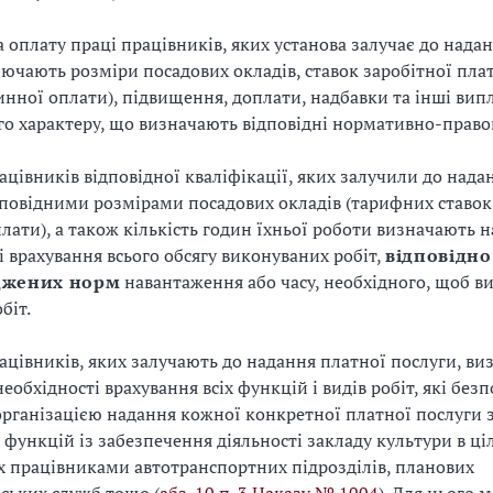
а оплату праці працівників, яких установа залучає до нада
лючають розміри посадових окладів, ставок заробітної плат
инної оплати), підвищення, доплати, надбавки та інші вип
го характеру, що визначають відповідні нормативно-правов
рацівників відповідної кваліфікації, яких залучили до над
ідповідними розмірами посадових окладів (тарифних ставок
плати), а також кількість годин їхньої роботи визначають н
і врахування всього обсягу виконуваних робіт,
відповідно
джених норм
навантаження або часу, необхідного, щоб ви
біт.
рацівників, яких залучають до надання платної послуги, ви
еобхідності врахування всіх функцій і видів робіт, які без
 організацією надання кожної конкретної платної послуги
і функцій із забезпечення діяльності закладу культури в ці
 працівниками автотранспортних підрозділів, планових