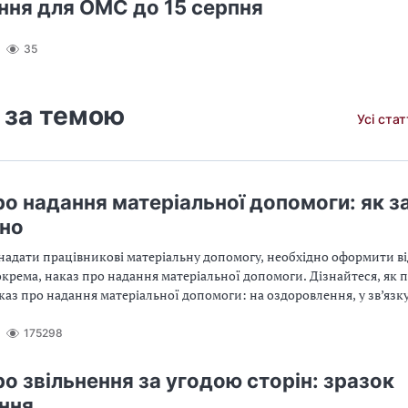
ння для ОМС до 15 серпня
35
 за темою
Усі ста
ро надання матеріальної допомоги: як з
но
надати працівникові матеріальну допомогу, необхідно оформити ві
крема, наказ про надання матеріальної допомоги. Дізнайтеся, як 
аз про надання матеріальної допомоги: на оздоровлення, у зв’язк
на лікування, на оздоровлення дітей, на поховання
175298
ро звільнення за угодою сторін: зразок
ння