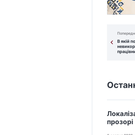
Попередн
В якій п
невикор
працівн
Остан
Локаліз
прозорі