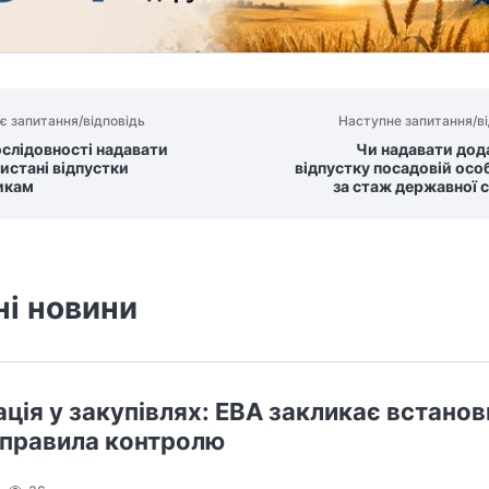
є запитання/відповідь
Наступне запитання/ві
ослідовності надавати
Чи надавати дод
истані відпустки
відпустку посадовій осо
икам
за стаж державної 
ні новини
ація у закупівлях: ЕВА закликає встанов
 правила контролю