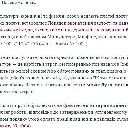
.
Пояснимо чому.
культури, юридичні та фізичні особи надають платні послу
ких послуг, встановлює
Порядок визначення вартості та над
адами культури, заснованими на державній та комунальні
затверджений наказом Мінкультури, Мінфіну, Мінекономро
№ 1004/1113/1556 (
далі
— Наказ № 1004).
атних послуг визначають окремо за кожним видом послуг, 
ьтури — це вартість витрат, безпосередньо пов’язаних з їх
ують на основі економічно обґрунтованих витрат, включно 
орів (обов’язкових платежів) відповідно до ПК та положень 
кого обліку. Вартість платних послуг
не може бути мен
несених витрат.
оплату праці обраховують
за фактично відпрацьовани
бсяг роботи, відповідно до затверджених в установленому
вом порядку умов оплати праці працівників закладів куль
 Наказу № 1004
).