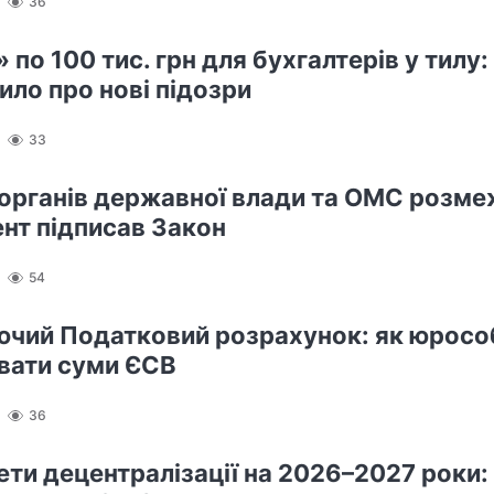
36
 по 100 тис. грн для бухгалтерів у тилу:
ило про нові підозри
33
 органів державної влади та ОМС розме
нт підписав Закон
54
чий Податковий розрахунок: як юрос
вати суми ЄСВ
36
ети децентралізації на 2026–2027 роки: