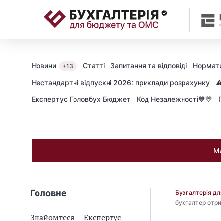
📝
Новини
Статті
Запитання та відповіді
Нормати
+13
Нестандартні відпускні 2026: приклади розрахунку
⚠
Експертус Головбух Бюджет
Код Незалежності💙💛
Ма
Головне
Бухгалтерія д
бухгалтер отри
Знайомтеся — Експертус