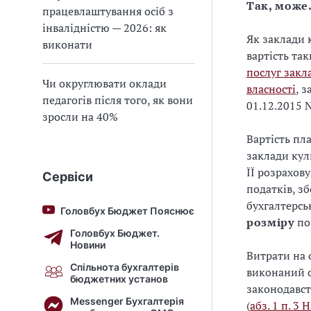
Так, може
працевлаштування осіб з
інвалідністю — 2026: як
Як заклади 
виконати
вартість та
послуг закл
Чи округлювати оклади
власності
, 
педагогів після того, як вони
01.12.2015 
зросли на 40%
Вартість пл
заклади кул
ЇЇ розрахов
Сервіси
податків, зб
бухгалтерсь
Головбух Бюджет Пояснює
розміру
по
Головбух Бюджет.
Новини
Витрати на 
Спільнота бухгалтерів
виконаний о
бюджетних установ
законодавст
Messenger Бухгалтерія
(
абз. 1 п. 3