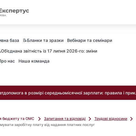
вна база
📝Бланки та зразки
Вебінари та семінари
️Об’єднана звітність із 17 липня 2026-го: зміни
Про нас
Наша команда
тдопомога в розмірі середньомісячної зарплати: правила і при
ля бюджету та ОМС
Запитання та відповіді
Трудові відносини
мувати заробітну плату від надання платних послуг