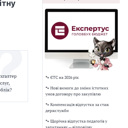
ітну
ухгалтер
🐾 ЄТС на 2026 рік
слуг,
🐾 Нові вимоги до зміни істотних
облік?
умов договору про закупівлю
🐾 Компенсація відпустки за стаж
держслужби
🐾 Щорічна відпустка педагогів у
запитаннях — відповідях