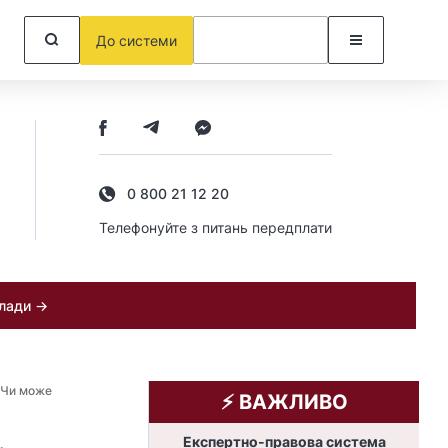
До системи
0 800 21 12 20
Телефонуйте з питань передплати
клади →
Чи може
⚡️ ВАЖЛИВО
Експертно-правова система