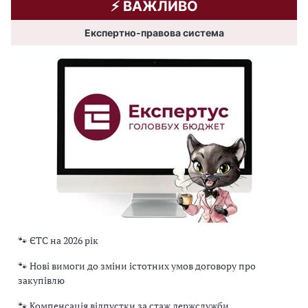
⚡️ ВАЖЛИВО
Експертно-правова система
🐾 ЄТС на 2026 рік
🐾 Нові вимоги до зміни істотних умов договору про
закупівлю
🐾 Компенсація відпустки за стаж держслужби