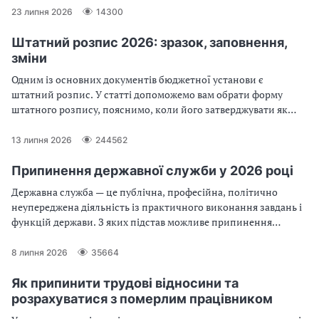
23 липня 2026
14300
Штатний розпис 2026: зразок, заповнення,
зміни
Одним із основних документів бюджетної установи є
штатний розпис. У статті допоможемо вам обрати форму
штатного розпису, пояснимо, коли його затверджувати як
його заповнити без помилок
13 липня 2026
244562
Припинення державної служби у 2026 році
Державна служба — це публічна, професійна, політично
неупереджена діяльність із практичного виконання завдань і
функцій держави. З яких підстав можливе припинення
державної служби? Який порядок припинення державної
служби? З’ясуймо разом!
8 липня 2026
35664
Як припинити трудові відносини та
розрахуватися з померлим працівником