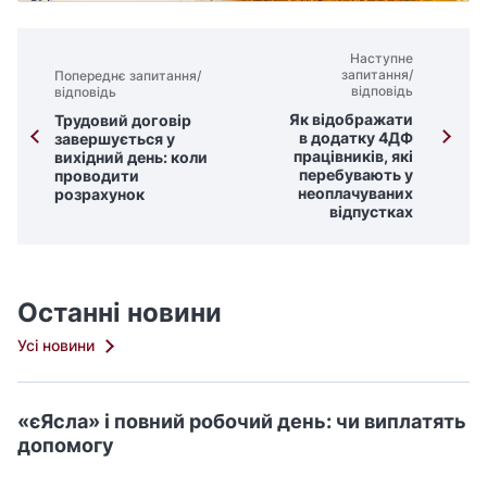
Наступне
запитання/
Попереднє запитання/
відповідь
відповідь
Як відображати
Трудовий договір
в додатку 4ДФ
завершується у
працівників, які
вихідний день: коли
перебувають у
проводити
неоплачуваних
розрахунок
відпустках
Останні новини
Усі новини
«єЯсла» і повний робочий день: чи виплатять
допомогу