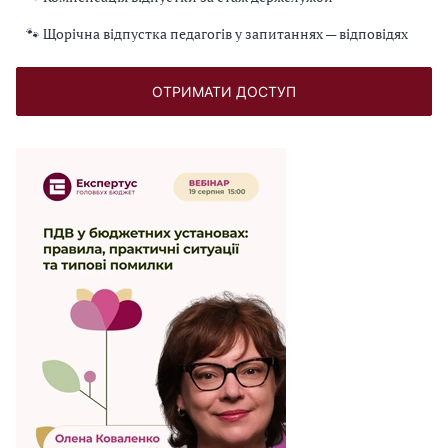
🐾 Щорічна відпустка педагогів у запитаннях — відповідях
ОТРИМАТИ ДОСТУП