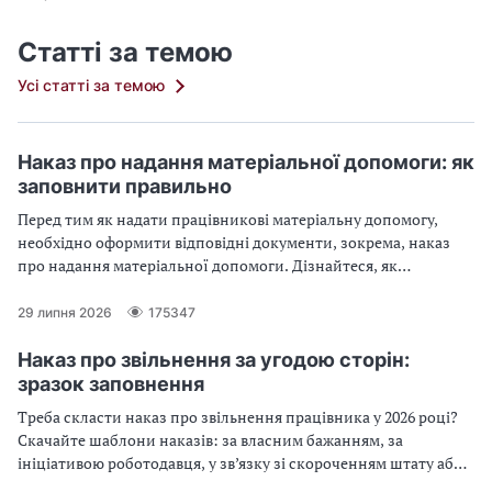
Статті за темою
Усі статті за темою
Наказ про надання матеріальної допомоги: як
заповнити правильно
Перед тим як надати працівникові матеріальну допомогу,
необхідно оформити відповідні документи, зокрема, наказ
про надання матеріальної допомоги. Дізнайтеся, як
правильно заповнити наказ про надання матеріальної
допомоги: на оздоровлення, у зв’язку з сімейними
29 липня 2026
175347
обставинами, на лікування, на оздоровлення дітей, на
поховання
Наказ про звільнення за угодою сторін:
зразок заповнення
Треба скласти наказ про звільнення працівника у 2026 році?
Скачайте шаблони наказів: за власним бажанням, за
ініціативою роботодавця, у зв’язку зі скороченням штату або
прогулами.