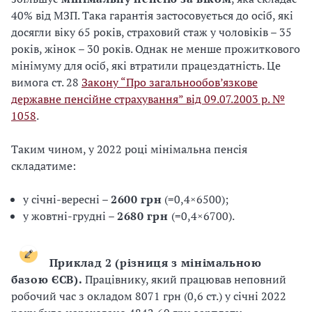
40% від МЗП. Така гарантія застосовується до осіб, які
досягли віку 65 років, страховий стаж у чоловіків – 35
років, жінок – 30 років. Однак не менше прожиткового
мінімуму для осіб, які втратили працездатність. Це
вимога ст. 28
Закону “Про загальнообов’язкове
державне пенсійне страхування” від 09.07.2003 р. №
1058
.
Таким чином, у 2022 році мінімальна пенсія
складатиме:
у січні-вересні –
2600 грн
(=0,4×6500);
у жовтні-грудні –
2680 грн
(=0,4×6700).
Приклад 2 (різниця з мінімальною
базою ЄСВ).
Працівнику, який працював неповний
робочий час з окладом 8071 грн (0,6 ст.) у січні 2022