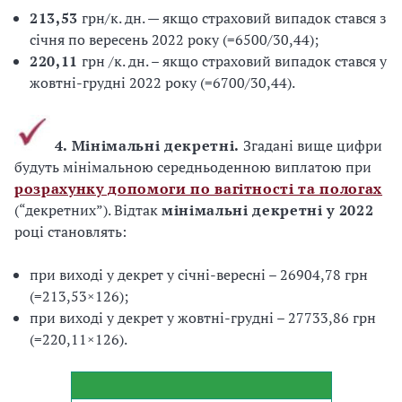
213,53
грн/к. дн. — якщо страховий випадок стався з
січня по вересень 2022 року (=6500/30,44);
220,11
грн /к. дн. – якщо страховий випадок стався у
жовтні-грудні 2022 року (=6700/30,44).
4. Мінімальні декретні.
Згадані вище цифри
будуть мінімальною середньоденною виплатою при
розрахунку допомоги по вагітності та пологах
(“декретних”). Відтак
мі
німальні декретні у 2022
році становлять:
при виході у декрет у січні-вересні – 26904,78 грн
(=213,53×126);
при виході у декрет у жовтні-грудні – 27733,86 грн
(=220,11×126).