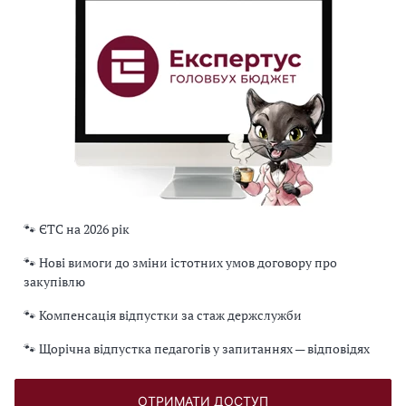
🐾 ЄТС на 2026 рік
🐾 Нові вимоги до зміни істотних умов договору про
закупівлю
🐾 Компенсація відпустки за стаж держслужби
🐾 Щорічна відпустка педагогів у запитаннях — відповідях
ОТРИМАТИ ДОСТУП