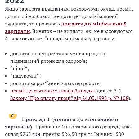
2022
Якщо зарплата працівника, враховуючи оклад, премії,
доплати і надбавки “не дотягує” до мінімальної
зарплати, то проводять
доплату до мінімальної
зарплати
. Виняток – це виплати, які не враховуються
й зараховуються “понад” мінімальну зарплату:
доплата на несприятливі умови праці та
підвищений ризик для здоров’я;
“нічні”;
“надурочні”;
доплата за роз’їзний характер роботи;
премії до святкових і ювілейних дат
(див. ст. 3-1
Закону “Про оплату праці” від 24.03.1995 р. № 108
).
Приклад 1 (доплата до мінімальної
зарплати).
Працівник 10-го тарифного розряду має
оклад 5265 грн, премію 526,50 грн та “нічних” 500