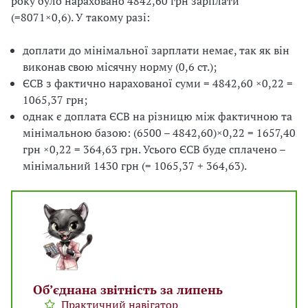
року було нараховано 4842,60 грн зарплати
(=8071×0,6). У такому разі:
доплати до мінімальної зарплати немає, так як він
виконав свою місячну норму (0,6 ст.);
ЄСВ з фактично нарахованої суми = 4842,60 ×0,22 =
1065,37 грн;
однак є доплата ЄСВ на різницю між фактичною та
мінімальною базою: (6500 – 4842,60)×0,22 = 1657,40
грн ×0,22 = 364,63 грн. Усього ЄСВ буде сплачено –
мінімальний 1430 грн (= 1065,37 + 364,63).
Об’єднана звітність за липень
Практичний навігатор