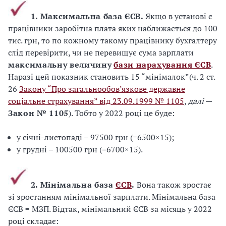
1. Максимальна база ЄСВ.
Якщо в установі є
працівники заробітна плата яких наближається до 100
тис. грн, то по кожному такому працівнику бухгалтеру
слід перевірити, чи не перевищує сума зарплати
максимальну величину
бази нарахування ЄСВ
.
Наразі цей показник становить 15 “мінімалок”(ч. 2 ст.
26
Закону “Про загальнообов’язкове державне
соціальне страхування” від 23.09.1999 № 1105
,
далі
—
Закон № 1105
). Тобто у 2022 році це буде:
у січні-листопаді – 97500 грн (=6500×15);
у грудні – 100500 грн (=6700×15).
2. Мінімальна база
ЄСВ
.
Вона також зростає
зі зростанням мінімальної зарплати. Мінімальна база
ЄСВ = МЗП. Відтак, мінімальний ЄСВ за місяць у 2022
році складає: