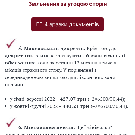
Звільнення за угодою сторін
❤️‍🔥 4 зразки документів
5. Максимальні декретні.
Крім того, до
декретних
також застосовуються
й максимальні
обмеження
, коли за останні 12 місяців немає 6
місяців страхового стажу. У порівнянні з
середньоденною виплатою для лікарняних вони
подвійні:
у січні-вересні 2022 –
427,07 грн
(=2×6500/30,44);
у жовтні-грудні 2022 –
440,21 грн
(=2×6700/30,44).
6. Мінімальна пенсія.
Ще “мінімалка”
збільшує
мінімальну пенсію за віком
, яка складає