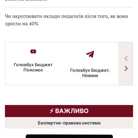
Чи округлювати оклади педагогів після того, як вони
зросли на 40%
Головбух Бюджет
Пояснює
Головбух Бюджет.
Спільн
Новини
бюдже
⚡️ ВАЖЛИВО
Експертно-правова система