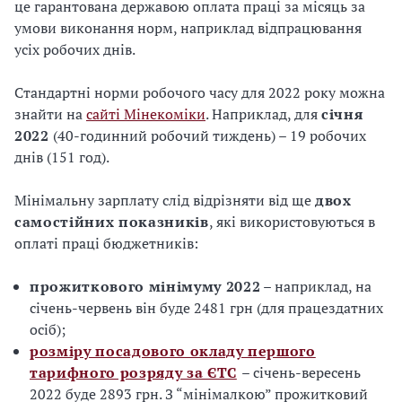
це гарантована державою оплата праці за місяць за
умови виконання норм, наприклад відпрацювання
усіх робочих днів.
Стандартні норми робочого часу для 2022 року можна
знайти на
сайті Мінекоміки
. Наприклад, для
січня
2022
(40-годинний робочий тиждень) – 19 робочих
днів (151 год).
Мінімальну зарплату слід відрізняти від ще
двох
самостійних показників
, які використовуються в
оплаті праці бюджетників:
прожиткового мінімуму 2022
– наприклад, на
січень-червень він буде 2481 грн (для працездатних
осіб);
розміру посадового окладу першого
тарифного розряду за ЄТС
– січень-вересень
2022 буде 2893 грн. З “мінімалкою” прожитковий