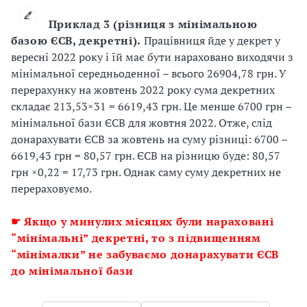
Приклад 3 (різниця з мінімальною
базою ЄСВ, декретні).
Працівниця йде у декрет у
вересні 2022 року і їй має бути нараховано виходячи з
мінімальної середньоденної – всього 26904,78 грн. У
перерахунку на жовтень 2022 року сума декретних
складає 213,53×31 = 6619,43 грн. Це менше 6700 грн –
мінімальної бази ЄСВ для жовтня 2022. Отже, слід
донарахувати ЄСВ за жовтень на суму різниці: 6700 –
6619,43 грн = 80,57 грн. ЄСВ на різницю буде: 80,57
грн ×0,22 = 17,73 грн. Однак саму суму декретних не
перераховуємо.
☛ Якщо у минулих місяцях були нараховані
“мінімальні” декретні, то з підвищенням
“мінімалки” не забуваємо донарахувати ЄСВ
до мінімальної бази