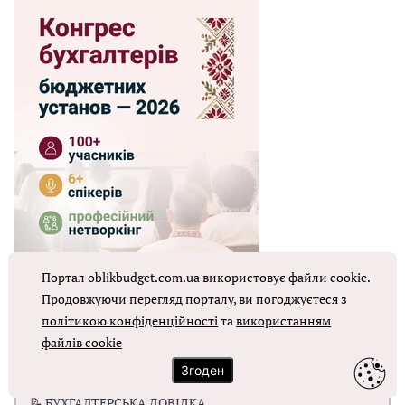
Портал oblikbudget.com.ua використовує файли cookie.
Продовжуючи перегляд порталу, ви погоджуєтеся з
політикою конфіденційності
та
використанням
ЗРАЗКИ
файлів cookie
📝 ПОДАТКОВИЙ РОЗРАХУНОК З ПДФО ТА ЄСВ
Згоден
📝 БУХГАЛТЕРСЬКА ДОВІДКА