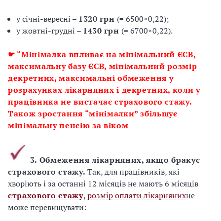
у січні-вересні –
1320 грн
(= 6500×0,22);
у жовтні-грудні –
1430 грн
(= 6700×0,22).
☛ “Мінімалка впливає на мінімальний ЄСВ,
максимальну базу ЄСВ, мінімальний розмір
декретних, максимальні обмеження у
розрахунках лікарняних і декретних, коли у
працівника не вистачає страхового стажу.
Також зростання “мінімалки” збільшує
мінімальну пенсію за віком
3. Обмеження лікарняних, якщо бракує
страхового стажу.
Так, для працівників, які
хворіють і за останні 12 місяців не мають 6 місяців
страхового стажу
,
розмір оплати лікарняних
не
може перевищувати: