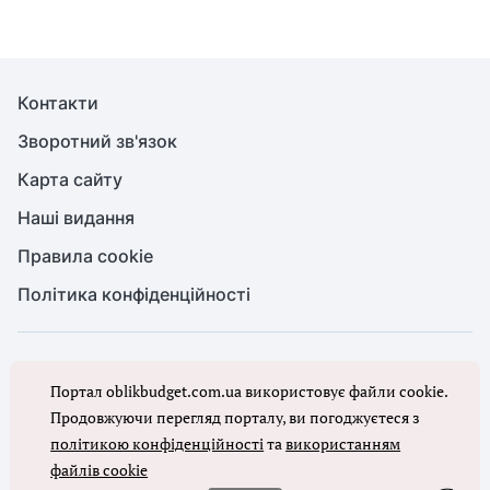
Контакти
Зворотний зв'язок
Карта сайту
Наші видання
Правила cookie
Політика конфіденційності
© Бухгалтерія для бюджету та ОМС, 2026. Усі права захищено
Портал oblikbudget.com.ua використовує файли cookie.
Повне або часткове копіювання будь-яких матеріалів порталу,
цитування, публікація їх анотованих оглядів допускаються лише з
Продовжуючи перегляд порталу, ви погоджуєтеся з
письмового дозволу редакції порталу
політикою конфіденційності
та
використанням
файлів cookie
Ми в соцмережах