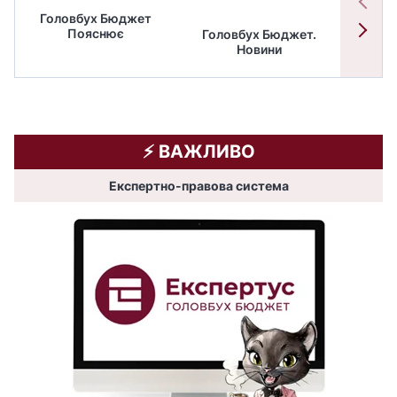
Головбух Бюджет
Пояснює
Головбух Бюджет.
Спільн
Новини
бюдже
⚡️ ВАЖЛИВО
Експертно-правова система