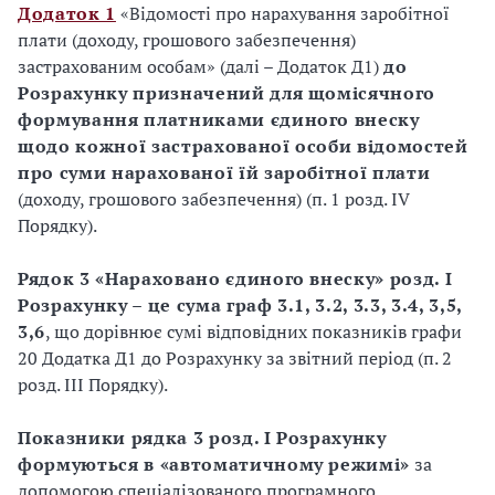
Додаток 1
«Відомості про нарахування заробітної
плати (доходу, грошового забезпечення)
застрахованим особам» (далі – Додаток Д1)
до
Розрахунку призначений для щомісячного
формування платниками єдиного внеску
щодо кожної застрахованої особи відомостей
про суми нарахованої їй заробітної плати
(доходу, грошового забезпечення) (п. 1 розд. ІV
Порядку).
Рядок 3 «Нараховано єдиного внеску» розд. І
Розрахунку – це сума граф 3.1, 3.2, 3.3, 3.4, 3,5,
3,6
, що дорівнює сумі відповідних показників графи
20 Додатка Д1 до Розрахунку за звітний період (п. 2
розд. ІІІ Порядку).
Показники рядка 3 розд. І Розрахунку
формуються в «автоматичному режимі»
за
допомогою спеціалізованого програмного