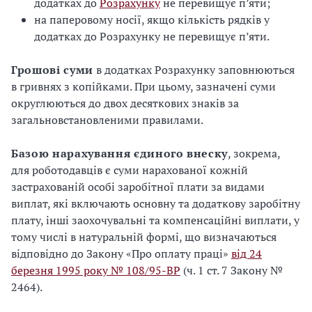
додатках до
Розрахунку
не перевищує п’яти;
на паперовому носії, якщо кількість рядків у
додатках до Розрахунку не перевищує п’яти.
Грошові суми
в додатках Розрахунку заповнюються
в гривнях з копійками. При цьому, зазначені суми
округлюються до двох десяткових знаків за
загальновстановленими правилами.
Базою нарахування єдиного внеску
, зокрема,
для роботодавців є суми нарахованої кожній
застрахованій особі заробітної плати за видами
виплат, які включають основну та додаткову заробітну
плату, інші заохочувальні та компенсаційні виплати, у
тому числі в натуральній формі, що визначаються
відповідно до Закону «Про оплату праці»
від 24
березня 1995 року № 108/95-ВР
(ч. 1 ст. 7 Закону №
2464).