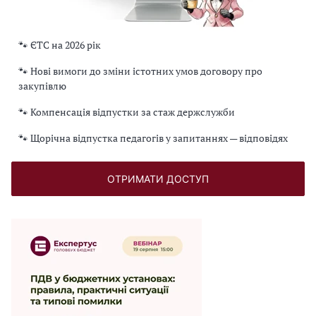
🐾 ЄТС на 2026 рік
🐾 Нові вимоги до зміни істотних умов договору про
закупівлю
🐾 Компенсація відпустки за стаж держслужби
🐾 Щорічна відпустка педагогів у запитаннях — відповідях
ОТРИМАТИ ДОСТУП