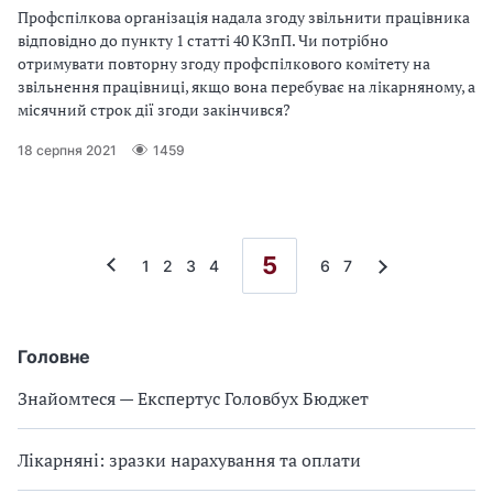
Профспілкова організація надала згоду звільнити працівника
відповідно до пункту 1 статті 40 КЗпП. Чи потрібно
отримувати повторну згоду профспілкового комітету на
звільнення працівниці, якщо вона перебуває на лікарняному, а
місячний строк дії згоди закінчився?
18 серпня 2021
1459
5
1
2
3
4
6
7
Головне
Знайомтеся — Експертус Головбух Бюджет
Лікарняні: зразки нарахування та оплати