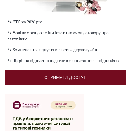
🐾 ЄТС на 2026 рік
🐾 Нові вимоги до зміни істотних умов договору про
закупівлю
🐾 Компенсація відпустки за стаж держслужби
🐾 Щорічна відпустка педагогів у запитаннях — відповідях
ОТРИМАТИ ДОСТУП