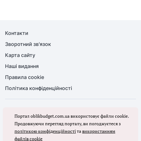
Контакти
Зворотний зв'язок
Карта сайту
Наші видання
Правила cookie
Політика конфіденційності
© Бухгалтерія для бюджету та ОМС, 2026. Усі права захищено
Портал oblikbudget.com.ua використовує файли cookie.
Повне або часткове копіювання будь-яких матеріалів порталу,
цитування, публікація їх анотованих оглядів допускаються лише з
Продовжуючи перегляд порталу, ви погоджуєтеся з
письмового дозволу редакції порталу
політикою конфіденційності
та
використанням
файлів cookie