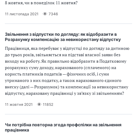
8 жовтня, чи в понеділок 11 жовтня?
11 листопада 2021
7346
Звільнення з відпустки по догляду: як відобразити в
Розрахунку компенсацію за невикористану відпустку
Працівниця, яка перебуває у відпустці по догляду за дитиною
до трьох років, звільняється на підставі власної заяви без
виходу на роботу. Як правильно відобразити в Податковому
розрахунку суму доходу, нарахованого (сплаченого) на
користь платників податків — фізичних осіб, і суми
утриманого з них податку, а також нарахованого єдиного
внеску (далі — Розрахунок) та компенсації за невикористану
відпустку, нараховану працівниці у зв’язку зі звільненням?
11 жовтня 2021
11852
Чи потрібна повторна згода профспілки на звільнення
працівника