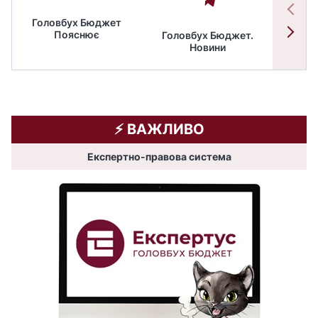
Головбух Бюджет
Пояснює
Головбух Бюджет.
Спільн
Новини
бюдже
⚡️ ВАЖЛИВО
Експертно-правова система