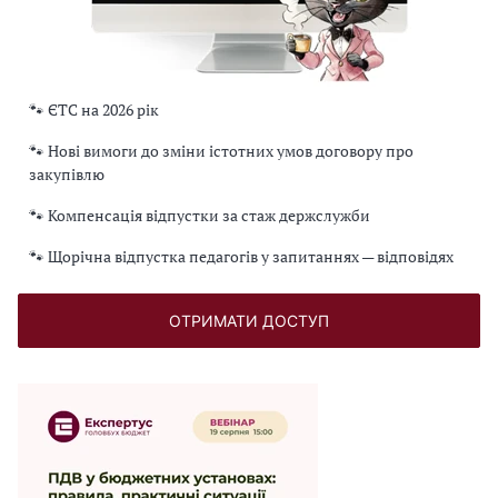
🐾 ЄТС на 2026 рік
🐾 Нові вимоги до зміни істотних умов договору про
закупівлю
🐾 Компенсація відпустки за стаж держслужби
🐾 Щорічна відпустка педагогів у запитаннях — відповідях
ОТРИМАТИ ДОСТУП