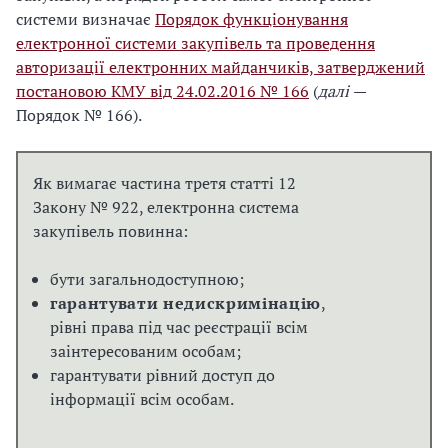
системи визначає
Порядок функціонування
електронної системи закупівель та проведення
авторизації електронних майданчиків, затверджений
постановою КМУ від 24.02.2016 № 166
(
далі
—
Порядок № 166).
Як вимагає частина третя статті 12
Закону № 922, електронна система
закупівель повинна:
бути загальнодоступною;
гарантувати недискримінацію
,
рівні права під час реєстрації всім
заінтересованим особам;
гарантувати рівний доступ до
інформації всім особам.