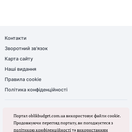
Контакти
Зворотний зв'язок
Карта сайту
Наші видання
Правила cookie
Політика конфіденційності
© Бухгалтерія для бюджету та ОМС, 2026. Усі права захищено
Портал oblikbudget.com.ua використовує файли cookie.
Повне або часткове копіювання будь-яких матеріалів порталу,
цитування, публікація їх анотованих оглядів допускаються лише з
Продовжуючи перегляд порталу, ви погоджуєтеся з
письмового дозволу редакції порталу
політикою конфіденційності
та
використанням