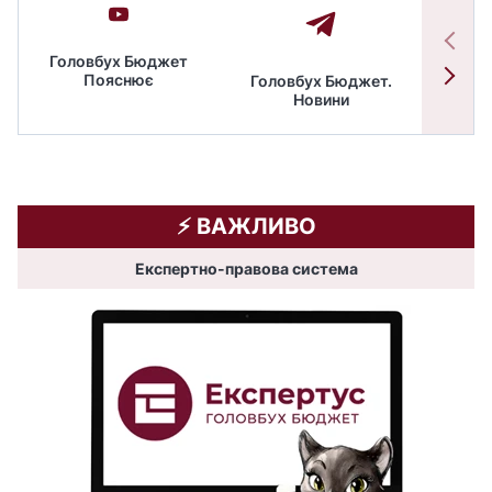
Головбух Бюджет
Пояснює
Головбух Бюджет.
Спільн
Новини
бюдже
⚡️ ВАЖЛИВО
Експертно-правова система