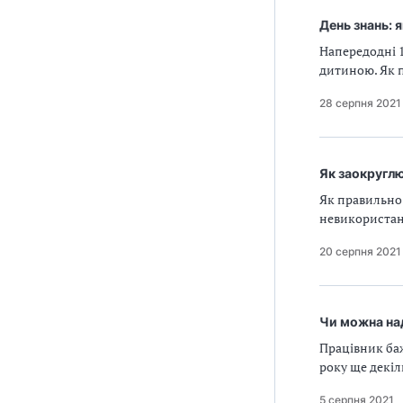
День знань: 
Напередодні 1
дитиною. Як 
28 серпня 2021
Як заокруглю
Як правильно 
невикористан
20 серпня 2021
Чи можна над
Працівник баж
року ще декіл
5 серпня 2021