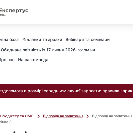
вна база
📝Бланки та зразки
Вебінари та семінари
️Об’єднана звітність із 17 липня 2026-го: зміни
Про нас
Наша команда
тдопомога в розмірі середньомісячної зарплати: правила і при
ля бюджету та ОМС
Відповіді на запитання
Відповіді на запитанн
рінка 3