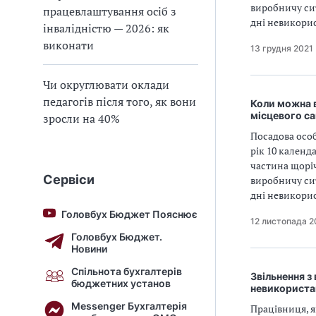
виробничу сит
працевлаштування осіб з
дні невикори
інвалідністю — 2026: як
виконати
13 грудня 2021
Чи округлювати оклади
педагогів після того, як вони
Коли можна в
місцевого с
зросли на 40%
Посадова особ
рік 10 календ
частина щоріч
Сервіси
виробничу сит
дні невикори
Головбух Бюджет Пояснює
12 листопада 2
Головбух Бюджет.
Новини
Спільнота бухгалтерів
Звільнення з
бюджетних установ
невикориста
Messenger Бухгалтерія
Працівниця, я