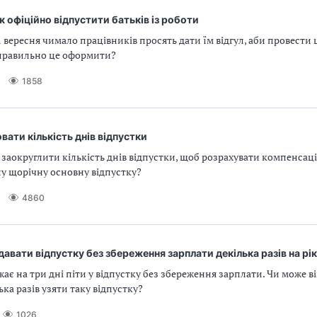
як офіційно відпустити батьків із роботи
 вересня чимало працівників просять дати їм відгул, аби провести 
правильно це оформити?
1858
вати кількість днів відпустки
заокруглити кількість днів відпустки, щоб розрахувати компенсаці
у щорічну основну відпустку?
4860
авати відпустку без збереження зарплати декілька разів на рік
ає на три дні піти у відпустку без збереження зарплати. Чи може в
ька разів узяти таку відпустку?
1026