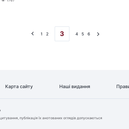
1767
3
1
2
4
5
6
Карта сайту
Наші видання
Прав
о
цитування, публікація їх анотованих оглядів допускаються