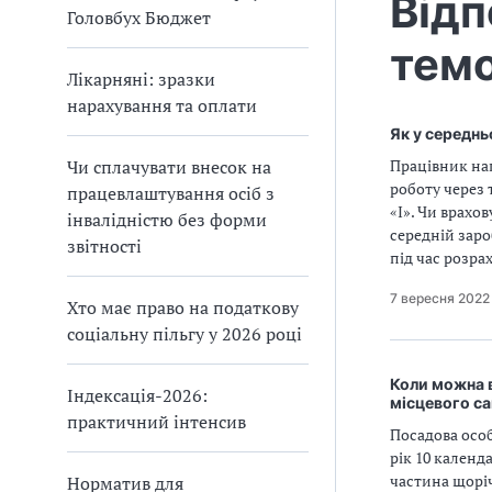
Відп
Головбух Бюджет
темо
Лікарняні: зразки
нарахування та оплати
Як у середнь
Чи сплачувати внесок на
Працівник нап
роботу через 
працевлаштування осіб з
«І». Чи врахов
інвалідністю без форми
середній заро
звітності
під час розра
7 вересня 2022
Хто має право на податкову
соціальну пільгу у 2026 році
Коли можна в
Індексація-2026:
місцевого с
практичний інтенсив
Посадова особ
рік 10 календ
частина щоріч
Норматив для