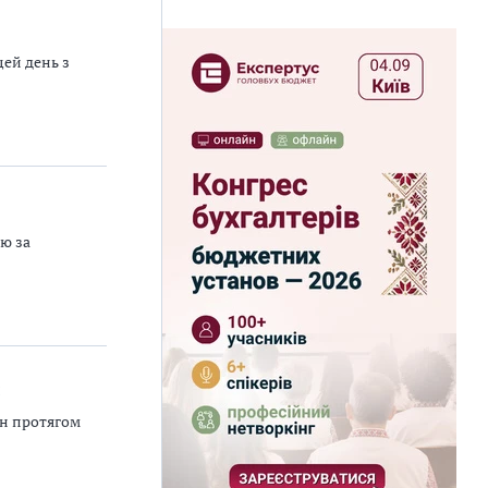
цей день з
ю за
ін протягом