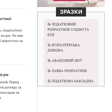
ЗРАЗКИ
огічної
📝 ПОДАТКОВИЙ
РОЗРАХУНОК З ПДФО ТА
и, педагогічну
ЄСВ
на рік. Чи має
 відпустки за
📝 БУХГАЛТЕРСЬКА
ДОВІДКА
📝 АВАНСОВИЙ ЗВІТ
📝 ЗАЯВА-РОЗРАХУНОК
й рік
📝 ПОДАТКОВА НАКЛАДНА
років. Перед
ля догляду за
пенсацію за
о