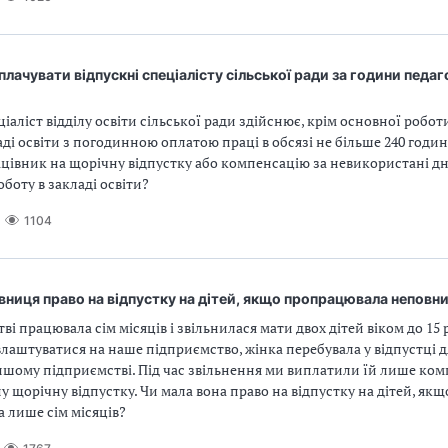
лачувати відпускні спеціалісту сільської ради за години педаг
іаліст відділу освіти сільської ради здійснює, крім основної робот
аді освіти з погодинною оплатою праці в обсязі не більше 240 годин 
цівник на щорічну відпустку або компенсацію за невикористані дні
оботу в закладі освіти?
1104
вниця право на відпустку на дітей, якщо пропрацювала неповни
ві працювала сім місяців і звільнилася мати двох дітей віком до 15 
лаштуватися на наше підприємство, жінка перебувала у відпустці д
ншому підприємстві. Під час звільнення ми виплатили їй лише ком
 щорічну відпустку. Чи мала вона право на відпустку на дітей, якщ
 лише сім місяців?