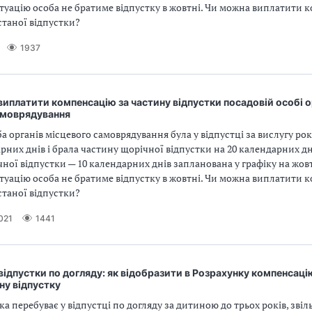
уацію особа не братиме відпустку в жовтні. Чи можна виплатити 
станої відпустки?
1937
иплатити компенсацію за частину відпустки посадовій особі о
амоврядування
а органів місцевого самоврядування була у відпустці за вислугу ро
арних днів і брала частину щорічної відпустки на 20 календарних дн
ної відпустки — 10 календарних днів запланована у графіку на жовт
уацію особа не братиме відпустку в жовтні. Чи можна виплатити 
станої відпустки?
021
1441
 відпустки по догляду: як відобразити в Розрахунку компенсаці
ну відпустку
ка перебуває у відпустці по догляду за дитиною до трьох років, звіл