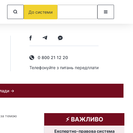
До системи
0 800 21 12 20
Телефонуйте з питань передплати
клади →
я за темою
⚡️ ВАЖЛИВО
Експертно-правова система