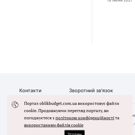
19 липня 2021
Контакти
Зворотний зв'язок
Портал oblikbudget.com.ua використовує файли
cookie. Продовжуючи перегляд порталу, ви
© Бухгалтерія для бюджету та ОМС, 2026. Усі права захищен
погоджуєтеся з
політикою конфіденційності
та
Повне або часткове копіювання будь-яких матеріалів порталу, 
використанням файлів cookie
лише з письмового дозволу редакції порталу
Згоден