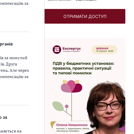
компенсацію за
ОТРИМАТИ ДОСТУП
рганів
ків за минулий
ів. Друга
ень. Але через
компенсацію за
ю за
ьняється на