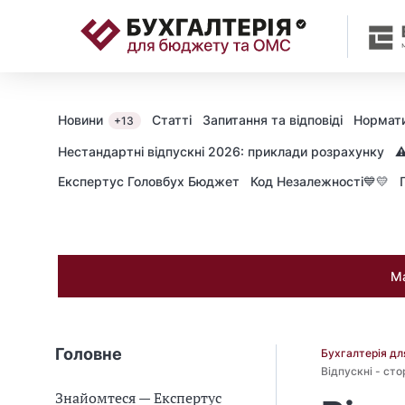
📝
Новини
Статті
Запитання та відповіді
Нормати
+13
Нестандартні відпускні 2026: приклади розрахунку
⚠
Експертус Головбух Бюджет
Код Незалежності💙💛
Ма
Головне
Бухгалтерія д
Відпускні - сто
Знайомтеся — Експертус