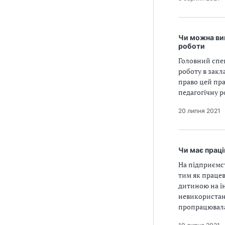
Чи можна вип
роботи
Головний спец
роботу в закл
право цей пра
педагогічну р
20 липня 2021
Чи має праці
На підприємст
тим як працев
дитиною на і
невикористану
пропрацювала