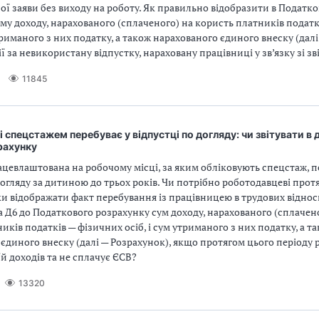
ної заяви без виходу на роботу. Як правильно відобразити в Податк
му доходу, нарахованого (сплаченого) на користь платників податк
утриманого з них податку, а також нарахованого єдиного внеску (дал
ї за невикористану відпустку, нараховану працівниці у зв’язку зі з
11845
і спецстажем перебуває у відпустці по догляду: чи звітувати в
рахунку
ацевлаштована на робочому місці, за яким обліковують спецстаж, п
догляду за дитиною до трьох років. Чи потрібно роботодавцеві прот
ки відображати факт перебування із працівницею в трудових віднос
а Д6 до Податкового розрахунку сум доходу, нарахованого (сплачен
иків податків — фізичних осіб, і сум утриманого з них податку, а т
єдиного внеску (далі — Розрахунок), якщо протягом цього періоду
їй доходів та не сплачує ЄСВ?
13320