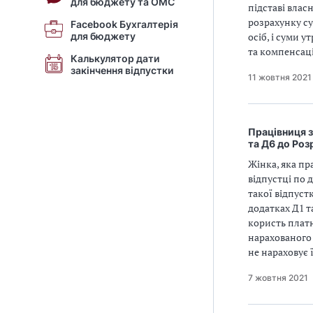
для бюджету та ОМС
підставі влас
розрахунку су
Facebook Бухгалтерія
для бюджету
осіб, і суми 
та компенсаці
Калькулятор дати
закінчення відпустки
11 жовтня 2021
Працівниця з
та Д6 до Роз
Жінка, яка пр
відпустці по 
такої відпуст
додатках Д1 т
користь платн
нарахованого 
не нараховує 
7 жовтня 2021