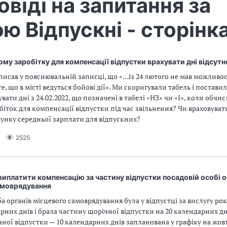
овіді на запитання за
ю Відпускні - сторінка
ому заробітку для компенсації відпустки врахувати дні відсутн
исав у пояснювальній записці, що «…із 24 лютого не мав можливос
те, що в місті ведуться бойові дії». Ми скоригували табель і постав
увати дні з 24.02.2022, що позначені в табелі «НЗ» чи «І», коли обч
біток для компенсації відпустки під час звільнення? Чи враховувати
хунку середньої зарплати для відпускних?
2525
иплатити компенсацію за частину відпустки посадовій особі о
амоврядування
а органів місцевого самоврядування була у відпустці за вислугу ро
арних днів і брала частину щорічної відпустки на 20 календарних дн
ної відпустки — 10 календарних днів запланована у графіку на жовт