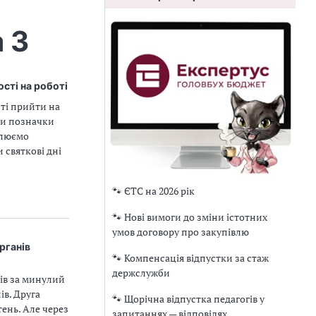
 3
ості на роботі
ті прийти на
или позначки
ислюємо
 святкові дні
🐾 ЄТС на 2026 рік
🐾 Нові вимоги до зміни істотних
умов договору про закупівлю
рганів
🐾 Компенсація відпустки за стаж
держслужби
ків за минулий
ів. Друга
🐾 Щорічна відпустка педагогів у
ень. Але через
запитаннях — відповідях