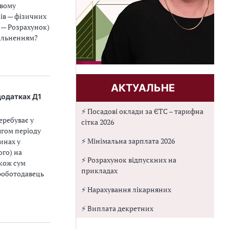
овому
ів — фізичних
і — Розрахунок)
вільненням?
АКТУАЛЬНЕ
 додатках Д1
⚡ Посадові оклади за ЄТС – тарифна
еребуває у
сітка 2026
ягом періоду
⚡ Мінімальна зарплата 2026
инах у
ого) на
⚡ Розрахунок відпускних на
акож сум
прикладах
 роботодавець
⚡ Нарахування лікарняних
⚡ Виплата декретних